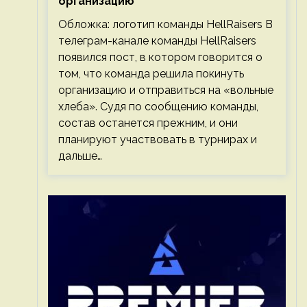
организацию
Обложка: логотип команды HellRaisers В
телеграм-канале команды HellRaisers
появился пост, в котором говорится о
том, что команда решила покинуть
организацию и отправиться на «вольные
хлеба». Судя по сообщению команды,
состав останется прежним, и они
планируют участвовать в турнирах и
дальше…