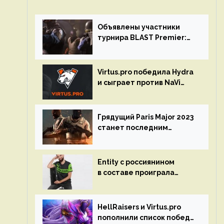
Объявлены участники
турнира BLAST Premier:
Spring Final 2023 по CS:GO
Virtus.pro победила Hydra
и сыграет против NaVi
на турнире Dota Pro
Circuit
Грядущий Paris Major 2023
станет последним
мейджор-турниром по CS
GO
Entity с россиянином
в составе проиграла
Team Liquid на Dota Pro
Circuit 2023
HellRaisers и Virtus.pro
пополнили список побед