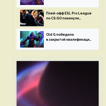
в матчах второго тура DPC
Плей-офф ESL Pro League
по CS:GO покинули
Outsiders и G2 Esports
Old G победила
в закрытой квалификации
Dota Pro Circuit 2023 для
Западной Европы