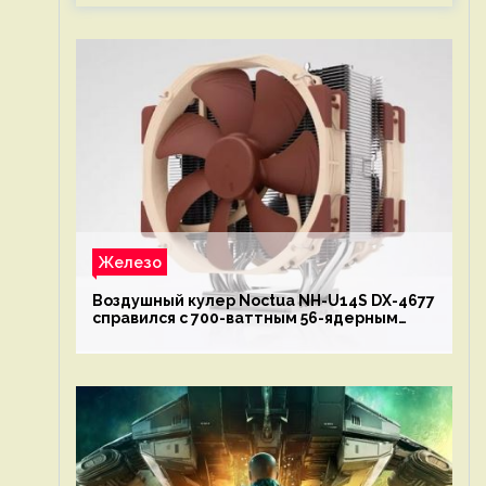
Железо
Воздушный кулер Noctua NH-U14S DX-4677
справился с 700-ваттным 56-ядерным
Intel Xeon W9-3495X