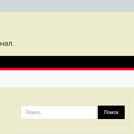
нал.
Найти: