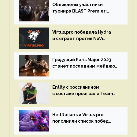
Объявлены участники
турнира BLAST Premier:
Spring Final 2023 по CS:GO
Virtus.pro победила Hydra
и сыграет против NaVi
на турнире Dota Pro Circuit
Грядущий Paris Major 2023
станет последним мейджор-
турниром по CS GO
Entity с россиянином
в составе проиграла Team
Liquid на Dota Pro Circuit 2023
HellRaisers и Virtus.pro
пополнили список побед
в матчах второго тура DPC