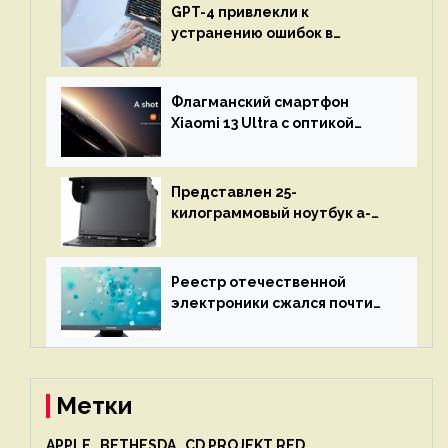
GPT-4 привлекли к
устранению ошибок в
программах — ИИ не
остановится до полного
восстановления кода и
Флагманский смартфон
объяснит, что пошло не так
Xiaomi 13 Ultra с оптикой
Leica Vario-Summicron
представят 18 апреля
Представлен 25-
килограммовый ноутбук a-
X2P — до 192 ядер AMD Zen 4,
до 3 Тбайт DDR5 и шесть
дисплеев
Реестр отечественной
электроники сжался почти
вдвое после 1 апреля
Метки
APPLE
BETHESDA
CD PROJEKT RED