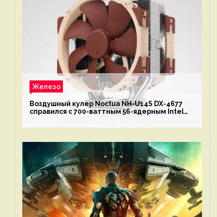
Железо
Воздушный кулер Noctua NH-U14S DX-4677
справился с 700-ваттным 56-ядерным Intel
Xeon W9-3495X