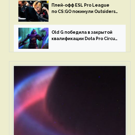
Плей-офф ESL Pro League
по CS:GO покинули Outsiders
и G2 Esports
Old G победила в закрытой
квалификации Dota Pro Circuit
2023 для Западной Европы