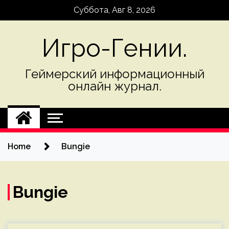
Skip
Суббота, Авг 8, 2026
to
content
Игро-Гении.
Геймерский информационный
онлайн журнал.
Home
Bungie
Bungie