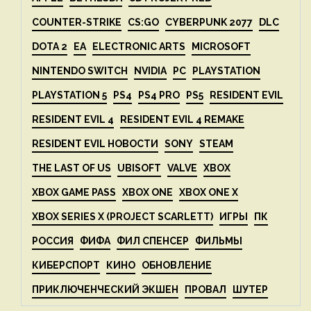
COUNTER-STRIKE
CS:GO
CYBERPUNK 2077
DLC
DOTA 2
EA
ELECTRONIC ARTS
MICROSOFT
NINTENDO SWITCH
NVIDIA
PC
PLAYSTATION
PLAYSTATION 5
PS4
PS4 PRO
PS5
RESIDENT EVIL
RESIDENT EVIL 4
RESIDENT EVIL 4 REMAKE
RESIDENT EVIL НОВОСТИ
SONY
STEAM
THE LAST OF US
UBISOFT
VALVE
XBOX
XBOX GAME PASS
XBOX ONE
XBOX ONE X
XBOX SERIES X (PROJECT SCARLETT)
ИГРЫ
ПК
РОССИЯ
ФИФА
ФИЛ СПЕНСЕР
ФИЛЬМЫ
КИБЕРСПОРТ
КИНО
ОБНОВЛЕНИЕ
ПРИКЛЮЧЕНЧЕСКИЙ ЭКШЕН
ПРОВАЛ
ШУТЕР