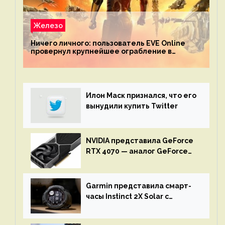
Железо
Ничего личного: пользователь EVE Online
провернул крупнейшее ограбление в
истории игры благодаря неочевидной
механике
Илон Маск признался, что его
вынудили купить Twitter
NVIDIA представила GeForce
RTX 4070 — аналог GeForce
RTX 3080 по цене $600
Garmin представила смарт-
часы Instinct 2X Solar с
бесконечной автономностью