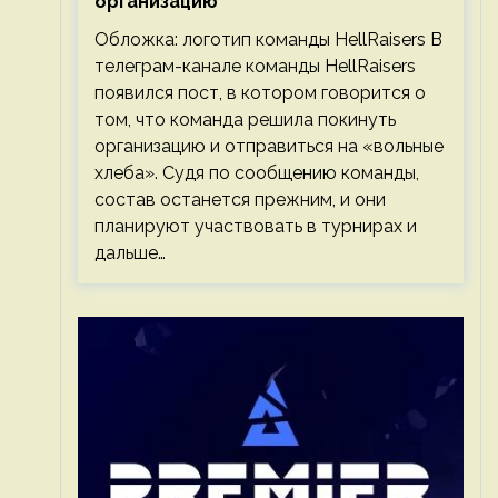
организацию
Обложка: логотип команды HellRaisers В
телеграм-канале команды HellRaisers
появился пост, в котором говорится о
том, что команда решила покинуть
организацию и отправиться на «вольные
хлеба». Судя по сообщению команды,
состав останется прежним, и они
планируют участвовать в турнирах и
дальше…