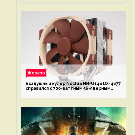
Железо
Воздушный кулер Noctua NH-U14S DX-4677
справился с 700-ваттным 56-ядерным
Intel Xeon W9-3495X