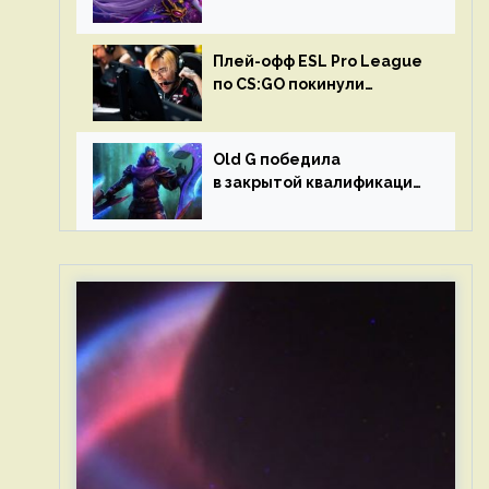
в матчах второго тура DPC
Плей-офф ESL Pro League
по CS:GO покинули
Outsiders и G2 Esports
Old G победила
в закрытой квалификации
Dota Pro Circuit 2023 для
Западной Европы