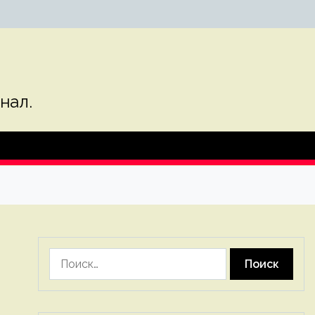
нал.
Найти: