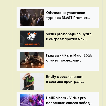
Объявлены участники
турнира BLAST Premier:
Spring Final 2023 по CS:GO
Virtus.pro победила Hydra
и сыграет против NaVi
на турнире Dota Pro
Circuit
Грядущий Paris Major 2023
станет последним
мейджор-турниром по CS
GO
Entity с россиянином
в составе проиграла
Team Liquid на Dota Pro
Circuit 2023
HellRaisers и Virtus.pro
пополнили список побед