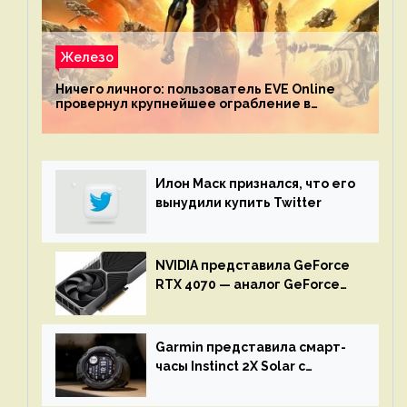
Железо
Ничего личного: пользователь EVE Online
провернул крупнейшее ограбление в
истории игры благодаря неочевидной
механике
Илон Маск признался, что его
вынудили купить Twitter
NVIDIA представила GeForce
RTX 4070 — аналог GeForce
RTX 3080 по цене $600
Garmin представила смарт-
часы Instinct 2X Solar с
бесконечной автономностью