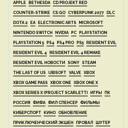
APPLE
BETHESDA
CD PROJEKT RED
COUNTER-STRIKE
CS:GO
CYBERPUNK 2077
DLC
DOTA 2
EA
ELECTRONIC ARTS
MICROSOFT
NINTENDO SWITCH
NVIDIA
PC
PLAYSTATION
PLAYSTATION 5
PS4
PS4 PRO
PS5
RESIDENT EVIL
RESIDENT EVIL 4
RESIDENT EVIL 4 REMAKE
RESIDENT EVIL НОВОСТИ
SONY
STEAM
THE LAST OF US
UBISOFT
VALVE
XBOX
XBOX GAME PASS
XBOX ONE
XBOX ONE X
XBOX SERIES X (PROJECT SCARLETT)
ИГРЫ
ПК
РОССИЯ
ФИФА
ФИЛ СПЕНСЕР
ФИЛЬМЫ
КИБЕРСПОРТ
КИНО
ОБНОВЛЕНИЕ
ПРИКЛЮЧЕНЧЕСКИЙ ЭКШЕН
ПРОВАЛ
ШУТЕР