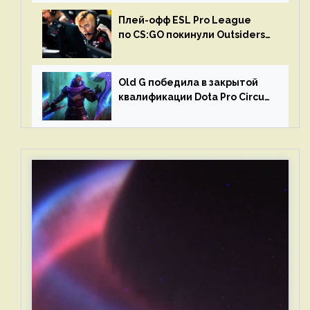
Плей-офф ESL Pro League
по CS:GO покинули Outsiders
и G2 Esports
Old G победила в закрытой
квалификации Dota Pro Circuit
2023 для Западной Европы