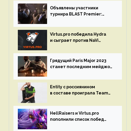
Объявлены участники
турнира BLAST Premier:
Spring Final 2023 по CS:GO
Virtus.pro победила Hydra
и сыграет против NaVi
на турнире Dota Pro Circuit
Грядущий Paris Major 2023
станет последним мейджор-
турниром по CS GO
Entity с россиянином
в составе проиграла Team
Liquid на Dota Pro Circuit 2023
HellRaisers и Virtus.pro
пополнили список побед
в матчах второго тура DPC