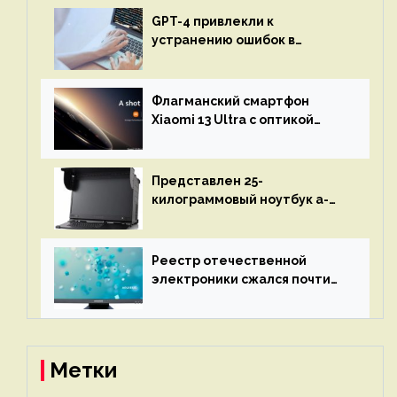
GPT-4 привлекли к
устранению ошибок в
программах — ИИ не
остановится до полного
восстановления кода и
Флагманский смартфон
объяснит, что пошло не так
Xiaomi 13 Ultra с оптикой
Leica Vario-Summicron
представят 18 апреля
Представлен 25-
килограммовый ноутбук a-
X2P — до 192 ядер AMD Zen 4,
до 3 Тбайт DDR5 и шесть
дисплеев
Реестр отечественной
электроники сжался почти
вдвое после 1 апреля
Метки