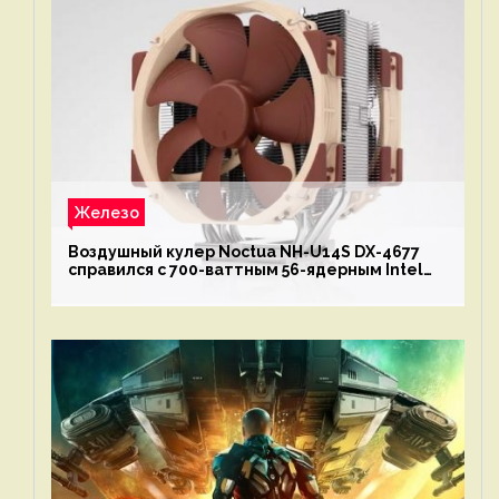
Железо
Воздушный кулер Noctua NH-U14S DX-4677
справился с 700-ваттным 56-ядерным Intel
Xeon W9-3495X