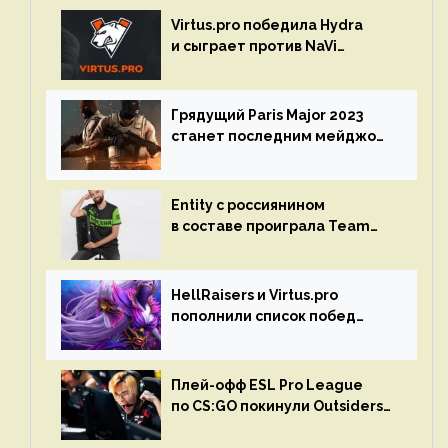
Virtus.pro победила Hydra
и сыграет против NaVi
на турнире Dota Pro Circuit
Грядущий Paris Major 2023
станет последним мейджор-
турниром по CS GO
Entity с россиянином
в составе проиграла Team
Liquid на Dota Pro Circuit 2023
HellRaisers и Virtus.pro
пополнили список побед
в матчах второго тура DPC
Плей-офф ESL Pro League
по CS:GO покинули Outsiders
и G2 Esports