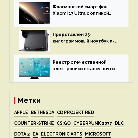
восстановления кода и
Флагманский смартфон
объяснит, что пошло не так
Xiaomi 13 Ultra с оптикой
Leica Vario-Summicron
представят 18 апреля
Представлен 25-
килограммовый ноутбук a-
X2P — до 192 ядер AMD Zen 4,
до 3 Тбайт DDR5 и шесть
дисплеев
Реестр отечественной
электроники сжался почти
вдвое после 1 апреля
Метки
APPLE
BETHESDA
CD PROJEKT RED
COUNTER-STRIKE
CS:GO
CYBERPUNK 2077
DLC
DOTA 2
EA
ELECTRONIC ARTS
MICROSOFT