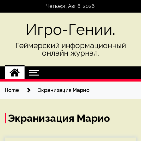
Skip
Четверг, Авг 6, 2026
to
content
Игро-Гении.
Геймерский информационный
онлайн журнал.
Home
Экранизация Марио
Экранизация Марио