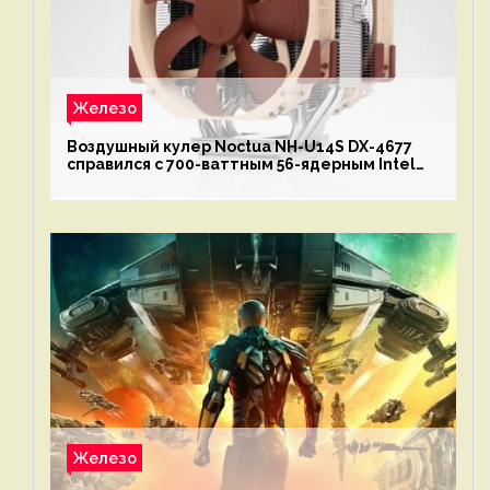
Железо
Воздушный кулер Noctua NH-U14S DX-4677
справился с 700-ваттным 56-ядерным Intel
Xeon W9-3495X
Железо