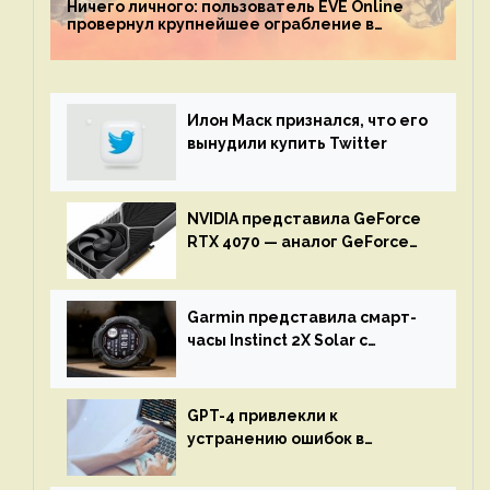
Ничего личного: пользователь EVE Online
провернул крупнейшее ограбление в
истории игры благодаря неочевидной
механике
Илон Маск признался, что его
вынудили купить Twitter
NVIDIA представила GeForce
RTX 4070 — аналог GeForce
RTX 3080 по цене $600
Garmin представила смарт-
часы Instinct 2X Solar с
бесконечной автономностью
GPT-4 привлекли к
устранению ошибок в
программах — ИИ не
остановится до полного