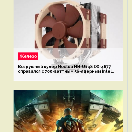
Железо
Воздушный кулер Noctua NH-U14S DX-4677
справился с 700-ваттным 56-ядерным Intel
Xeon W9-3495X