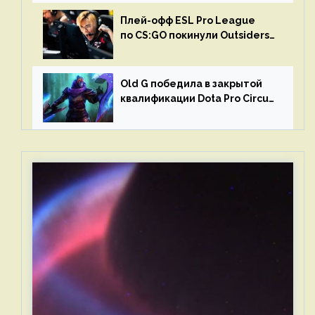
Плей-офф ESL Pro League
по CS:GO покинули Outsiders
и G2 Esports
Old G победила в закрытой
квалификации Dota Pro Circuit
2023 для Западной Европы