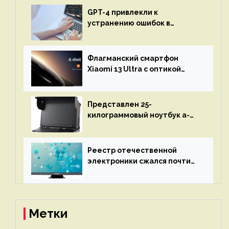
GPT-4 привлекли к
устранению ошибок в
программах — ИИ не
остановится до полного
восстановления кода и
Флагманский смартфон
объяснит, что пошло не так
Xiaomi 13 Ultra с оптикой
Leica Vario-Summicron
представят 18 апреля
Представлен 25-
килограммовый ноутбук a-
X2P — до 192 ядер AMD Zen 4,
до 3 Тбайт DDR5 и шесть
дисплеев
Реестр отечественной
электроники сжался почти
вдвое после 1 апреля
Метки