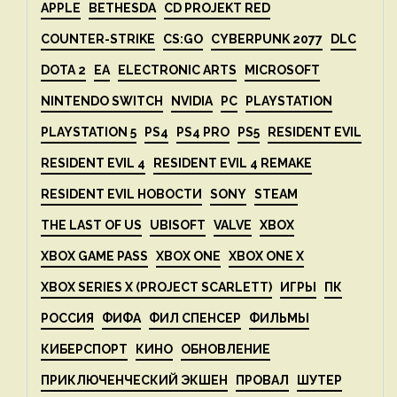
APPLE
BETHESDA
CD PROJEKT RED
COUNTER-STRIKE
CS:GO
CYBERPUNK 2077
DLC
DOTA 2
EA
ELECTRONIC ARTS
MICROSOFT
NINTENDO SWITCH
NVIDIA
PC
PLAYSTATION
PLAYSTATION 5
PS4
PS4 PRO
PS5
RESIDENT EVIL
RESIDENT EVIL 4
RESIDENT EVIL 4 REMAKE
RESIDENT EVIL НОВОСТИ
SONY
STEAM
THE LAST OF US
UBISOFT
VALVE
XBOX
XBOX GAME PASS
XBOX ONE
XBOX ONE X
XBOX SERIES X (PROJECT SCARLETT)
ИГРЫ
ПК
РОССИЯ
ФИФА
ФИЛ СПЕНСЕР
ФИЛЬМЫ
КИБЕРСПОРТ
КИНО
ОБНОВЛЕНИЕ
ПРИКЛЮЧЕНЧЕСКИЙ ЭКШЕН
ПРОВАЛ
ШУТЕР