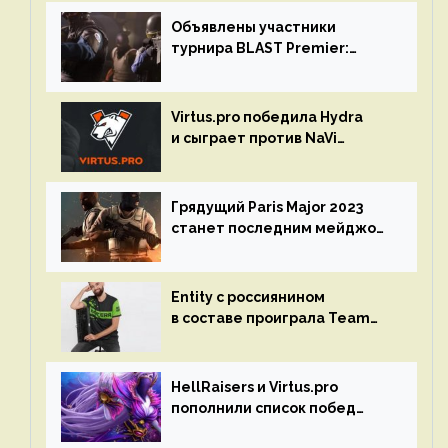
Объявлены участники
турнира BLAST Premier:
Spring Final 2023 по CS:GO
Virtus.pro победила Hydra
и сыграет против NaVi
на турнире Dota Pro Circuit
Грядущий Paris Major 2023
станет последним мейджор-
турниром по CS GO
Entity с россиянином
в составе проиграла Team
Liquid на Dota Pro Circuit 2023
HellRaisers и Virtus.pro
пополнили список побед
в матчах второго тура DPC