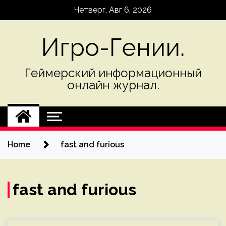
Skip
Четверг, Авг 6, 2026
to
content
Игро-Гении.
Геймерский информационный
онлайн журнал.
Home
fast and furious
fast and furious