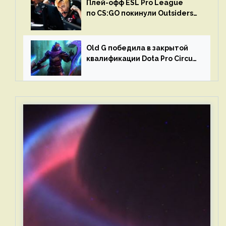
Плей-офф ESL Pro League
по CS:GO покинули Outsiders
и G2 Esports
Old G победила в закрытой
квалификации Dota Pro Circuit
2023 для Западной Европы