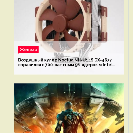
Железо
Воздушный кулер Noctua NH-U14S DX-4677
справился с 700-ваттным 56-ядерным Intel
Xeon W9-3495X