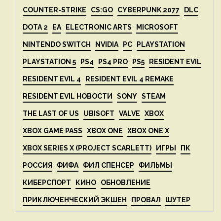
COUNTER-STRIKE
CS:GO
CYBERPUNK 2077
DLC
DOTA 2
EA
ELECTRONIC ARTS
MICROSOFT
NINTENDO SWITCH
NVIDIA
PC
PLAYSTATION
PLAYSTATION 5
PS4
PS4 PRO
PS5
RESIDENT EVIL
RESIDENT EVIL 4
RESIDENT EVIL 4 REMAKE
RESIDENT EVIL НОВОСТИ
SONY
STEAM
THE LAST OF US
UBISOFT
VALVE
XBOX
XBOX GAME PASS
XBOX ONE
XBOX ONE X
XBOX SERIES X (PROJECT SCARLETT)
ИГРЫ
ПК
РОССИЯ
ФИФА
ФИЛ СПЕНСЕР
ФИЛЬМЫ
КИБЕРСПОРТ
КИНО
ОБНОВЛЕНИЕ
ПРИКЛЮЧЕНЧЕСКИЙ ЭКШЕН
ПРОВАЛ
ШУТЕР