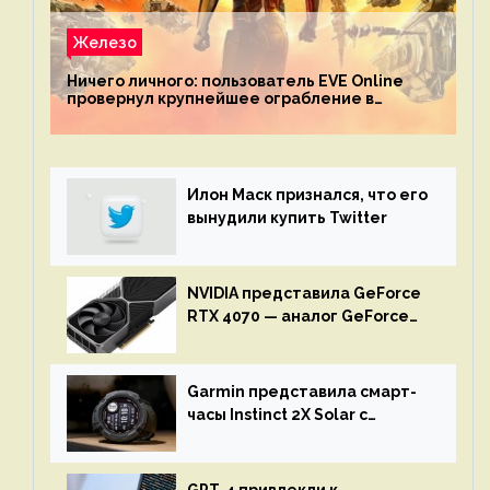
Железо
Ничего личного: пользователь EVE Online
провернул крупнейшее ограбление в
истории игры благодаря неочевидной
механике
Илон Маск признался, что его
вынудили купить Twitter
NVIDIA представила GeForce
RTX 4070 — аналог GeForce
RTX 3080 по цене $600
Garmin представила смарт-
часы Instinct 2X Solar с
бесконечной автономностью