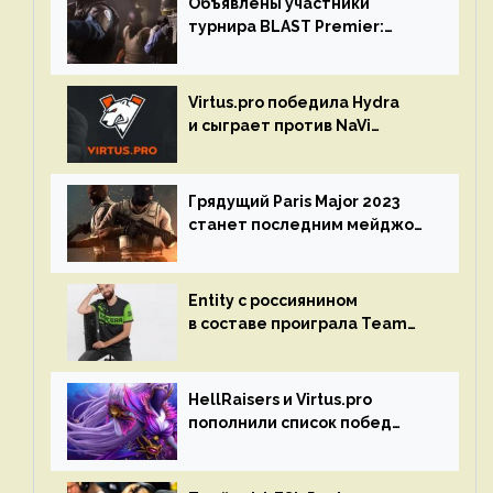
Объявлены участники
турнира BLAST Premier:
Spring Final 2023 по CS:GO
Virtus.pro победила Hydra
и сыграет против NaVi
на турнире Dota Pro Circuit
Грядущий Paris Major 2023
станет последним мейджор-
турниром по CS GO
Entity с россиянином
в составе проиграла Team
Liquid на Dota Pro Circuit 2023
HellRaisers и Virtus.pro
пополнили список побед
в матчах второго тура DPC