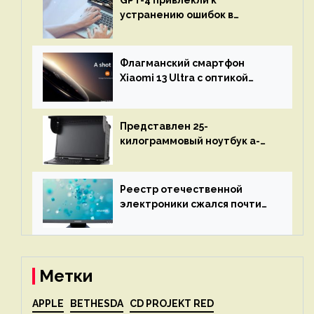
GPT-4 привлекли к
устранению ошибок в
программах — ИИ не
остановится до полного
восстановления кода и
Флагманский смартфон
объяснит, что пошло не так
Xiaomi 13 Ultra с оптикой
Leica Vario-Summicron
представят 18 апреля
Представлен 25-
килограммовый ноутбук a-
X2P — до 192 ядер AMD Zen 4,
до 3 Тбайт DDR5 и шесть
дисплеев
Реестр отечественной
электроники сжался почти
вдвое после 1 апреля
Метки
APPLE
BETHESDA
CD PROJEKT RED