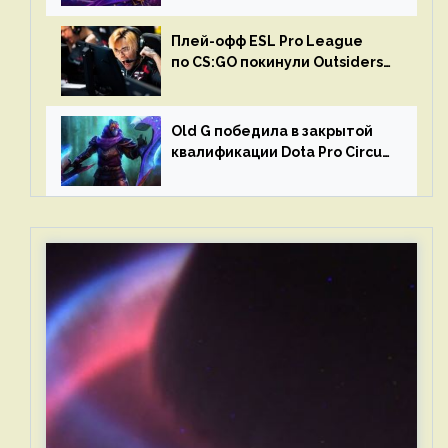
Плей-офф ESL Pro League
по CS:GO покинули Outsiders
и G2 Esports
Old G победила в закрытой
квалификации Dota Pro Circuit
2023 для Западной Европы