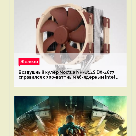
Железо
Воздушный кулер Noctua NH-U14S DX-4677
справился с 700-ваттным 56-ядерным Intel
Xeon W9-3495X