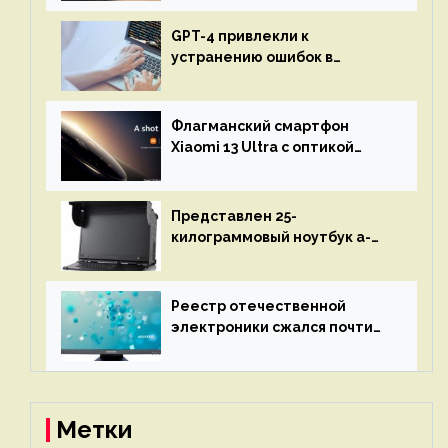
GPT-4 привлекли к
устранению ошибок в
программах — ИИ не
остановится до полного
восстановления кода и
Флагманский смартфон
объяснит, что пошло не так
Xiaomi 13 Ultra с оптикой
Leica Vario-Summicron
представят 18 апреля
Представлен 25-
килограммовый ноутбук a-
X2P — до 192 ядер AMD Zen 4,
до 3 Тбайт DDR5 и шесть
дисплеев
Реестр отечественной
электроники сжался почти
вдвое после 1 апреля
Метки