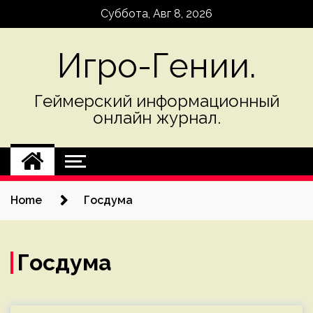
Skip
Суббота, Авг 8, 2026
to
content
Игро-Гении.
Геймерский информационный
онлайн журнал.
Home
Госдума
Госдума