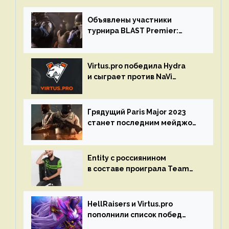
Объявлены участники
турнира BLAST Premier:
Spring Final 2023 по CS:GO
Virtus.pro победила Hydra
и сыграет против NaVi
на турнире Dota Pro Circuit
Грядущий Paris Major 2023
станет последним мейджор-
турниром по CS GO
Entity с россиянином
в составе проиграла Team
Liquid на Dota Pro Circuit 2023
HellRaisers и Virtus.pro
пополнили список побед
в матчах второго тура DPC