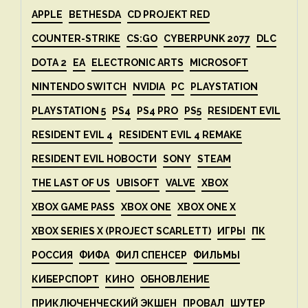
APPLE
BETHESDA
CD PROJEKT RED
COUNTER-STRIKE
CS:GO
CYBERPUNK 2077
DLC
DOTA 2
EA
ELECTRONIC ARTS
MICROSOFT
NINTENDO SWITCH
NVIDIA
PC
PLAYSTATION
PLAYSTATION 5
PS4
PS4 PRO
PS5
RESIDENT EVIL
RESIDENT EVIL 4
RESIDENT EVIL 4 REMAKE
RESIDENT EVIL НОВОСТИ
SONY
STEAM
THE LAST OF US
UBISOFT
VALVE
XBOX
XBOX GAME PASS
XBOX ONE
XBOX ONE X
XBOX SERIES X (PROJECT SCARLETT)
ИГРЫ
ПК
РОССИЯ
ФИФА
ФИЛ СПЕНСЕР
ФИЛЬМЫ
КИБЕРСПОРТ
КИНО
ОБНОВЛЕНИЕ
ПРИКЛЮЧЕНЧЕСКИЙ ЭКШЕН
ПРОВАЛ
ШУТЕР