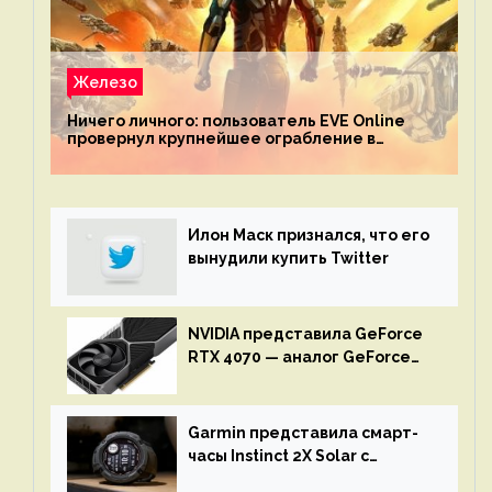
Железо
Ничего личного: пользователь EVE Online
провернул крупнейшее ограбление в
истории игры благодаря неочевидной
механике
Илон Маск признался, что его
вынудили купить Twitter
NVIDIA представила GeForce
RTX 4070 — аналог GeForce
RTX 3080 по цене $600
Garmin представила смарт-
часы Instinct 2X Solar с
бесконечной автономностью