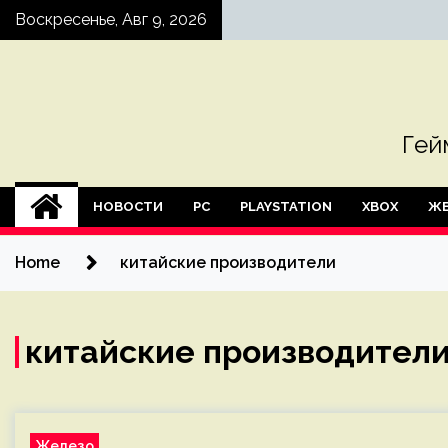
Skip
Воскресенье, Авг 9, 2026
to
content
Гей
НОВОСТИ
PC
PLAYSTATION
XBOX
ЖЕ
Home
китайские производители
китайские производител
Железо