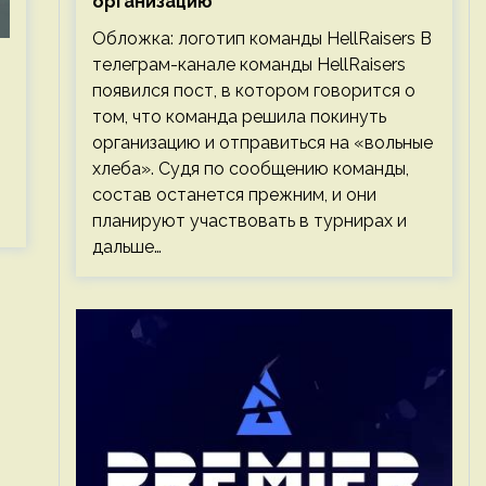
организацию
Обложка: логотип команды HellRaisers В
телеграм-канале команды HellRaisers
появился пост, в котором говорится о
том, что команда решила покинуть
организацию и отправиться на «вольные
хлеба». Судя по сообщению команды,
состав останется прежним, и они
планируют участвовать в турнирах и
дальше…