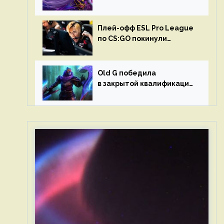
в матчах второго тура DPC
Плей-офф ESL Pro League
по CS:GO покинули
Outsiders и G2 Esports
Old G победила
в закрытой квалификации
Dota Pro Circuit 2023 для
Западной Европы