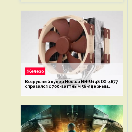
Железо
Воздушный кулер Noctua NH-U14S DX-4677
справился с 700-ваттным 56-ядерным
Intel Xeon W9-3495X