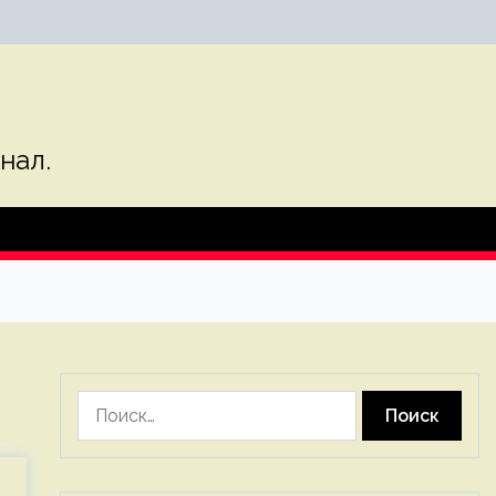
нал.
Найти: