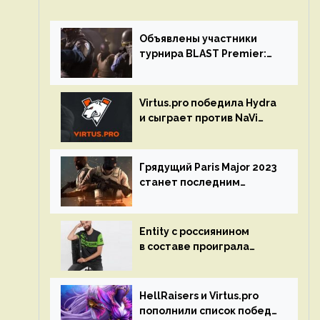
Объявлены участники
турнира BLAST Premier:
Spring Final 2023 по CS:GO
Virtus.pro победила Hydra
и сыграет против NaVi
на турнире Dota Pro
Circuit
Грядущий Paris Major 2023
станет последним
мейджор-турниром по CS
GO
Entity с россиянином
в составе проиграла
Team Liquid на Dota Pro
Circuit 2023
HellRaisers и Virtus.pro
пополнили список побед