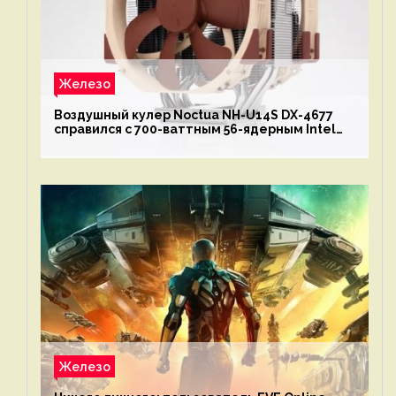
Железо
Воздушный кулер Noctua NH-U14S DX-4677
справился с 700-ваттным 56-ядерным Intel
Xeon W9-3495X
Железо