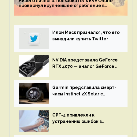
Ничего личного: пользователь EVE Online
провернул крупнейшее ограбление в
истории игры благодаря неочевидной
механике
Илон Маск признался, что его
вынудили купить Twitter
NVIDIA представила GeForce
RTX 4070 — аналог GeForce
RTX 3080 по цене $600
Garmin представила смарт-
часы Instinct 2X Solar с
бесконечной автономностью
GPT-4 привлекли к
устранению ошибок в
программах — ИИ не
остановится до полного