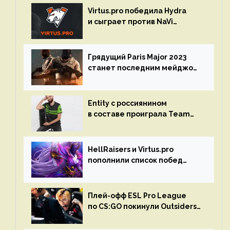
Virtus.pro победила Hydra
и сыграет против NaVi
на турнире Dota Pro Circuit
Грядущий Paris Major 2023
станет последним мейджор-
турниром по CS GO
Entity с россиянином
в составе проиграла Team
Liquid на Dota Pro Circuit 2023
HellRaisers и Virtus.pro
пополнили список побед
в матчах второго тура DPC
Плей-офф ESL Pro League
по CS:GO покинули Outsiders
и G2 Esports