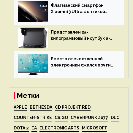
восстановления кода и
Флагманский смартфон
объяснит, что пошло не так
Xiaomi 13 Ultra с оптикой
Leica Vario-Summicron
представят 18 апреля
Представлен 25-
килограммовый ноутбук a-
X2P — до 192 ядер AMD Zen 4,
до 3 Тбайт DDR5 и шесть
дисплеев
Реестр отечественной
электроники сжался почти
вдвое после 1 апреля
Метки
APPLE
BETHESDA
CD PROJEKT RED
COUNTER-STRIKE
CS:GO
CYBERPUNK 2077
DLC
DOTA 2
EA
ELECTRONIC ARTS
MICROSOFT