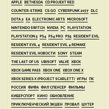
APPLE
BETHESDA
CD PROJEKT RED
COUNTER-STRIKE
CS:GO
CYBERPUNK 2077
DLC
DOTA 2
EA
ELECTRONIC ARTS
MICROSOFT
NINTENDO SWITCH
NVIDIA
PC
PLAYSTATION
PLAYSTATION 5
PS4
PS4 PRO
PS5
RESIDENT EVIL
RESIDENT EVIL 4
RESIDENT EVIL 4 REMAKE
RESIDENT EVIL НОВОСТИ
SONY
STEAM
THE LAST OF US
UBISOFT
VALVE
XBOX
XBOX GAME PASS
XBOX ONE
XBOX ONE X
XBOX SERIES X (PROJECT SCARLETT)
ИГРЫ
ПК
РОССИЯ
ФИФА
ФИЛ СПЕНСЕР
ФИЛЬМЫ
КИБЕРСПОРТ
КИНО
ОБНОВЛЕНИЕ
ПРИКЛЮЧЕНЧЕСКИЙ ЭКШЕН
ПРОВАЛ
ШУТЕР