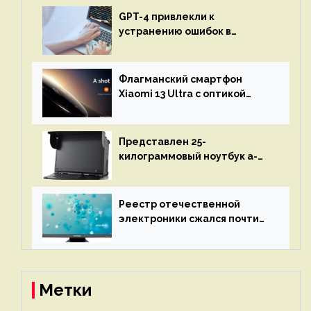
GPT-4 привлекли к
устранению ошибок в
программах — ИИ не
остановится до полного
восстановления кода и
Флагманский смартфон
объяснит, что пошло не так
Xiaomi 13 Ultra с оптикой
Leica Vario-Summicron
представят 18 апреля
Представлен 25-
килограммовый ноутбук a-
X2P — до 192 ядер AMD Zen 4,
до 3 Тбайт DDR5 и шесть
дисплеев
Реестр отечественной
электроники сжался почти
вдвое после 1 апреля
Метки