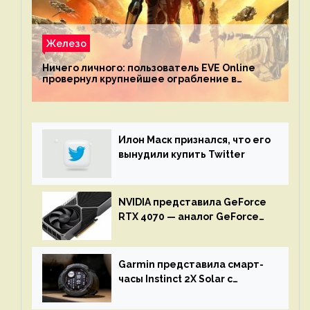
Железо
Ничего личного: пользователь EVE Online
провернул крупнейшее ограбление в
истории игры благодаря неочевидной
механике
Илон Маск признался, что его
вынудили купить Twitter
NVIDIA представила GeForce
RTX 4070 — аналог GeForce
RTX 3080 по цене $600
Garmin представила смарт-
часы Instinct 2X Solar с
бесконечной автономностью