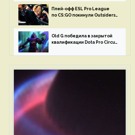
Плей-офф ESL Pro League
по CS:GO покинули Outsiders
и G2 Esports
Old G победила в закрытой
квалификации Dota Pro Circuit
2023 для Западной Европы