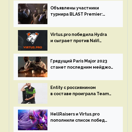
Объявлены участники
турнира BLAST Premier:
Spring Final 2023 по CS:GO
Virtus.pro победила Hydra
и сыграет против NaVi
на турнире Dota Pro Circuit
Грядущий Paris Major 2023
станет последним мейджор-
турниром по CS GO
Entity с россиянином
в составе проиграла Team
Liquid на Dota Pro Circuit 2023
HellRaisers и Virtus.pro
пополнили список побед
в матчах второго тура DPC