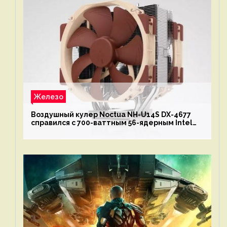
Железо
Воздушный кулер Noctua NH-U14S DX-4677
справился с 700-ваттным 56-ядерным Intel
Xeon W9-3495X