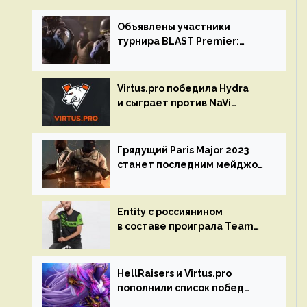
Объявлены участники
турнира BLAST Premier:
Spring Final 2023 по CS:GO
Virtus.pro победила Hydra
и сыграет против NaVi
на турнире Dota Pro Circuit
Грядущий Paris Major 2023
станет последним мейджор-
турниром по CS GO
Entity с россиянином
в составе проиграла Team
Liquid на Dota Pro Circuit 2023
HellRaisers и Virtus.pro
пополнили список побед
в матчах второго тура DPC