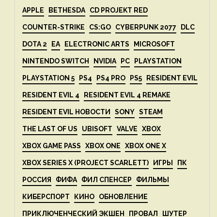
APPLE
BETHESDA
CD PROJEKT RED
COUNTER-STRIKE
CS:GO
CYBERPUNK 2077
DLC
DOTA 2
EA
ELECTRONIC ARTS
MICROSOFT
NINTENDO SWITCH
NVIDIA
PC
PLAYSTATION
PLAYSTATION 5
PS4
PS4 PRO
PS5
RESIDENT EVIL
RESIDENT EVIL 4
RESIDENT EVIL 4 REMAKE
RESIDENT EVIL НОВОСТИ
SONY
STEAM
THE LAST OF US
UBISOFT
VALVE
XBOX
XBOX GAME PASS
XBOX ONE
XBOX ONE X
XBOX SERIES X (PROJECT SCARLETT)
ИГРЫ
ПК
РОССИЯ
ФИФА
ФИЛ СПЕНСЕР
ФИЛЬМЫ
КИБЕРСПОРТ
КИНО
ОБНОВЛЕНИЕ
ПРИКЛЮЧЕНЧЕСКИЙ ЭКШЕН
ПРОВАЛ
ШУТЕР