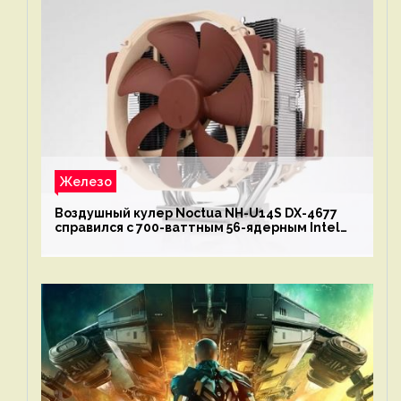
Железо
Воздушный кулер Noctua NH-U14S DX-4677
справился с 700-ваттным 56-ядерным Intel
Xeon W9-3495X