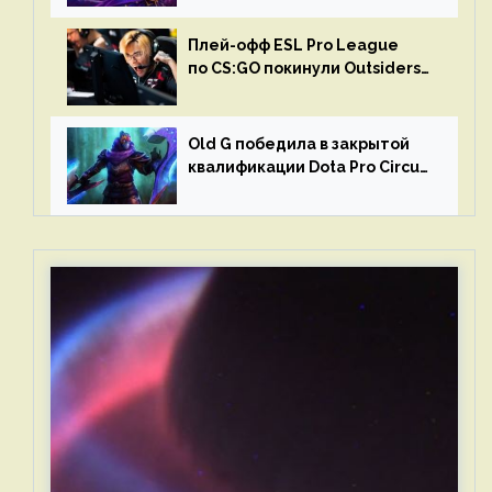
Плей-офф ESL Pro League
по CS:GO покинули Outsiders
и G2 Esports
Old G победила в закрытой
квалификации Dota Pro Circuit
2023 для Западной Европы