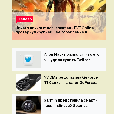
Железо
Ничего личного: пользователь EVE Online
провернул крупнейшее ограбление в
истории игры благодаря неочевидной
механике
Илон Маск признался, что его
вынудили купить Twitter
NVIDIA представила GeForce
RTX 4070 — аналог GeForce
RTX 3080 по цене $600
Garmin представила смарт-
часы Instinct 2X Solar с
бесконечной автономностью