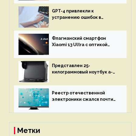
GPT-4 привлекли к
устранению ошибок в
программах — ИИ не
остановится до полного
восстановления кода и
Флагманский смартфон
объяснит, что пошло не так
Xiaomi 13 Ultra с оптикой
Leica Vario-Summicron
представят 18 апреля
Представлен 25-
килограммовый ноутбук a-
X2P — до 192 ядер AMD Zen 4,
до 3 Тбайт DDR5 и шесть
дисплеев
Реестр отечественной
электроники сжался почти
вдвое после 1 апреля
Метки