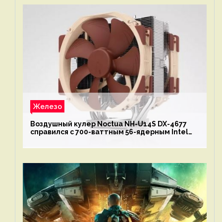
Железо
Воздушный кулер Noctua NH-U14S DX-4677
справился с 700-ваттным 56-ядерным Intel
Xeon W9-3495X