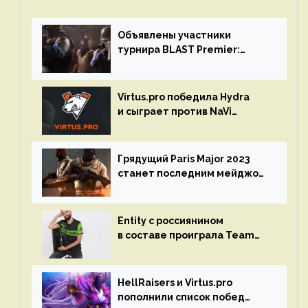
Объявлены участники
турнира BLAST Premier:
Spring Final 2023 по CS:GO
Virtus.pro победила Hydra
и сыграет против NaVi
на турнире Dota Pro Circuit
Грядущий Paris Major 2023
станет последним мейджор-
турниром по CS GO
Entity с россиянином
в составе проиграла Team
Liquid на Dota Pro Circuit 2023
HellRaisers и Virtus.pro
пополнили список побед