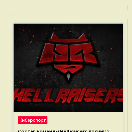
Киберспорт
Состав команды HellRaisers покинул