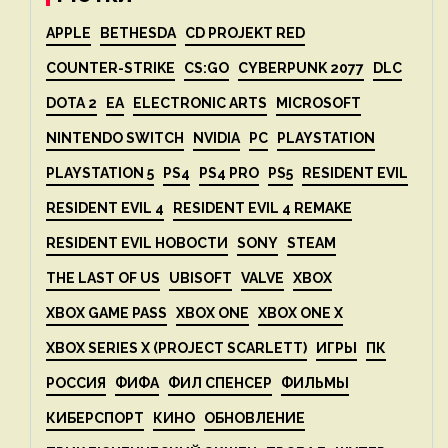
APPLE
BETHESDA
CD PROJEKT RED
COUNTER-STRIKE
CS:GO
CYBERPUNK 2077
DLC
DOTA 2
EA
ELECTRONIC ARTS
MICROSOFT
NINTENDO SWITCH
NVIDIA
PC
PLAYSTATION
PLAYSTATION 5
PS4
PS4 PRO
PS5
RESIDENT EVIL
RESIDENT EVIL 4
RESIDENT EVIL 4 REMAKE
RESIDENT EVIL НОВОСТИ
SONY
STEAM
THE LAST OF US
UBISOFT
VALVE
XBOX
XBOX GAME PASS
XBOX ONE
XBOX ONE X
XBOX SERIES X (PROJECT SCARLETT)
ИГРЫ
ПК
РОССИЯ
ФИФА
ФИЛ СПЕНСЕР
ФИЛЬМЫ
КИБЕРСПОРТ
КИНО
ОБНОВЛЕНИЕ