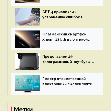
бесконечной автономностью
GPT-4 привлекли к
устранению ошибок в
программах — ИИ не
остановится до полного
восстановления кода и
Флагманский смартфон
объяснит, что пошло не так
Xiaomi 13 Ultra с оптикой
Leica Vario-Summicron
представят 18 апреля
Представлен 25-
килограммовый ноутбук a-
X2P — до 192 ядер AMD Zen 4,
до 3 Тбайт DDR5 и шесть
дисплеев
Реестр отечественной
электроники сжался почти
вдвое после 1 апреля
Метки