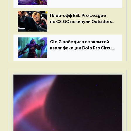
в матчах второго тура DPC
Плей-офф ESL Pro League
по CS:GO покинули Outsiders
и G2 Esports
Old G победила в закрытой
квалификации Dota Pro Circuit
2023 для Западной Европы