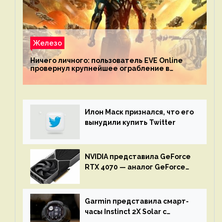
Железо
Ничего личного: пользователь EVE Online
провернул крупнейшее ограбление в
истории игры благодаря неочевидной
механике
Илон Маск признался, что его
вынудили купить Twitter
NVIDIA представила GeForce
RTX 4070 — аналог GeForce
RTX 3080 по цене $600
Garmin представила смарт-
часы Instinct 2X Solar с