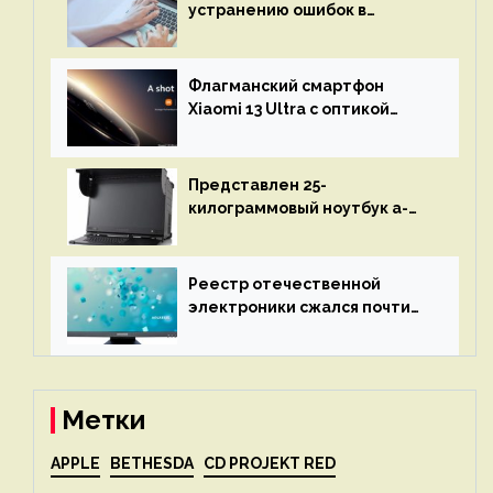
устранению ошибок в
программах — ИИ не
остановится до полного
восстановления кода и
Флагманский смартфон
объяснит, что пошло не так
Xiaomi 13 Ultra с оптикой
Leica Vario-Summicron
представят 18 апреля
Представлен 25-
килограммовый ноутбук a-
X2P — до 192 ядер AMD Zen 4,
до 3 Тбайт DDR5 и шесть
дисплеев
Реестр отечественной
электроники сжался почти
вдвое после 1 апреля
Метки
APPLE
BETHESDA
CD PROJEKT RED