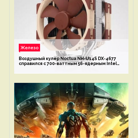
Железо
Воздушный кулер Noctua NH-U14S DX-4677
справился с 700-ваттным 56-ядерным Intel
Xeon W9-3495X