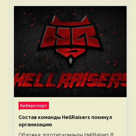
Киберспорт
Состав команды HellRaisers покинул
организацию
Обложка: логотип команды HellRaisers В