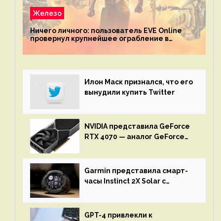
Железо
Ничего личного: пользователь EVE Online
провернул крупнейшее ограбление в
истории игры благодаря неочевидной
механике
Илон Маск признался, что его
вынудили купить Twitter
NVIDIA представила GeForce
RTX 4070 — аналог GeForce
RTX 3080 по цене $600
Garmin представила смарт-
часы Instinct 2X Solar с
бесконечной автономностью
GPT-4 привлекли к