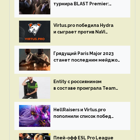
турнира BLAST Premier:
Spring Final 2023 по CS:GO
Virtus.pro победила Hydra
и сыграет против NaVi
на турнире Dota Pro Circuit
Грядущий Paris Major 2023
станет последним мейджор-
турниром по CS GO
Entity с россиянином
в составе проиграла Team
Liquid на Dota Pro Circuit 2023
HellRaisers и Virtus.pro
пополнили список побед
в матчах второго тура DPC
Плей-офф ESL Pro League