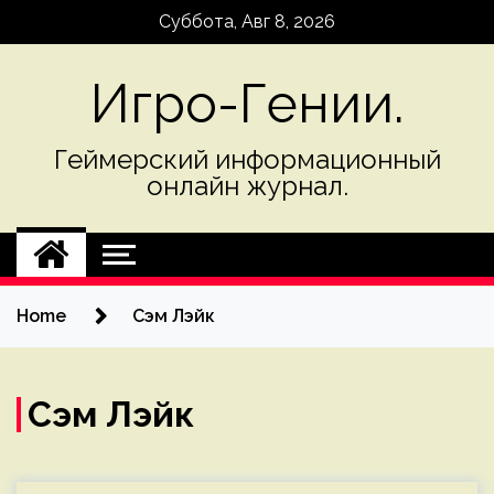
Skip
Суббота, Авг 8, 2026
to
content
Игро-Гении.
Геймерский информационный
онлайн журнал.
Home
Сэм Лэйк
Сэм Лэйк