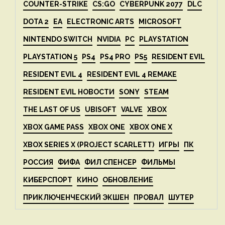
COUNTER-STRIKE
CS:GO
CYBERPUNK 2077
DLC
DOTA 2
EA
ELECTRONIC ARTS
MICROSOFT
NINTENDO SWITCH
NVIDIA
PC
PLAYSTATION
PLAYSTATION 5
PS4
PS4 PRO
PS5
RESIDENT EVIL
RESIDENT EVIL 4
RESIDENT EVIL 4 REMAKE
RESIDENT EVIL НОВОСТИ
SONY
STEAM
THE LAST OF US
UBISOFT
VALVE
XBOX
XBOX GAME PASS
XBOX ONE
XBOX ONE X
XBOX SERIES X (PROJECT SCARLETT)
ИГРЫ
ПК
РОССИЯ
ФИФА
ФИЛ СПЕНСЕР
ФИЛЬМЫ
КИБЕРСПОРТ
КИНО
ОБНОВЛЕНИЕ
ПРИКЛЮЧЕНЧЕСКИЙ ЭКШЕН
ПРОВАЛ
ШУТЕР