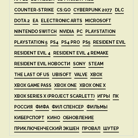
COUNTER-STRIKE
CS:GO
CYBERPUNK 2077
DLC
DOTA 2
EA
ELECTRONIC ARTS
MICROSOFT
NINTENDO SWITCH
NVIDIA
PC
PLAYSTATION
PLAYSTATION 5
PS4
PS4 PRO
PS5
RESIDENT EVIL
RESIDENT EVIL 4
RESIDENT EVIL 4 REMAKE
RESIDENT EVIL НОВОСТИ
SONY
STEAM
THE LAST OF US
UBISOFT
VALVE
XBOX
XBOX GAME PASS
XBOX ONE
XBOX ONE X
XBOX SERIES X (PROJECT SCARLETT)
ИГРЫ
ПК
РОССИЯ
ФИФА
ФИЛ СПЕНСЕР
ФИЛЬМЫ
КИБЕРСПОРТ
КИНО
ОБНОВЛЕНИЕ
ПРИКЛЮЧЕНЧЕСКИЙ ЭКШЕН
ПРОВАЛ
ШУТЕР