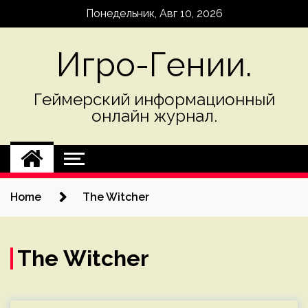
Skip
Понедельник, Авг 10, 2026
to
content
Игро-Гении.
Геймерский информационный
онлайн журнал.
Home
The Witcher
The Witcher