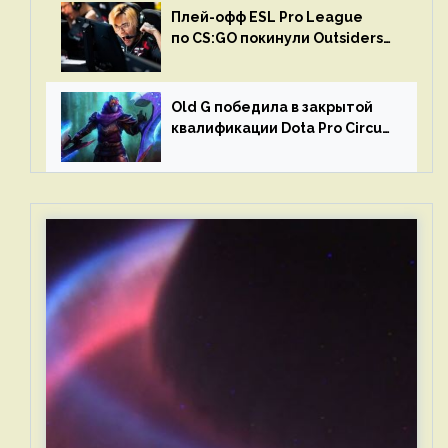
Плей-офф ESL Pro League
по CS:GO покинули Outsiders
и G2 Esports
Old G победила в закрытой
квалификации Dota Pro Circuit
2023 для Западной Европы