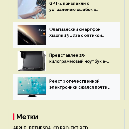
GPT-4 привлекли к
устранению ошибок в
программах — ИИ не
остановится до полного
восстановления кода и
Флагманский смартфон
объяснит, что пошло не так
Xiaomi 13 Ultra с оптикой
Leica Vario-Summicron
представят 18 апреля
Представлен 25-
килограммовый ноутбук a-
X2P — до 192 ядер AMD Zen 4,
до 3 Тбайт DDR5 и шесть
дисплеев
Реестр отечественной
электроники сжался почти
вдвое после 1 апреля
Метки
APPLE
BETHESDA
CD PROJEKT RED