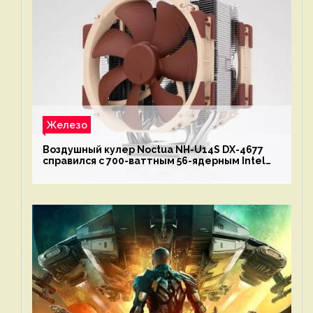
Железо
Воздушный кулер Noctua NH-U14S DX-4677
справился с 700-ваттным 56-ядерным Intel
Xeon W9-3495X