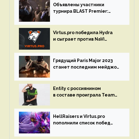
Объявлены участники
турнира BLAST Premier:
Spring Final 2023 по CS:GO
Virtus.pro победила Hydra
и сыграет против NaVi
на турнире Dota Pro Circuit
Грядущий Paris Major 2023
станет последним мейджор-
турниром по CS GO
Entity с россиянином
в составе проиграла Team
Liquid на Dota Pro Circuit 2023
HellRaisers и Virtus.pro
пополнили список побед
в матчах второго тура DPC