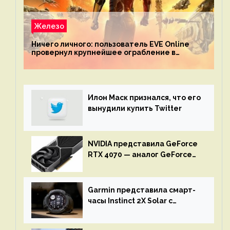
Железо
Ничего личного: пользователь EVE Online
провернул крупнейшее ограбление в
истории игры благодаря неочевидной
механике
Илон Маск признался, что его
вынудили купить Twitter
NVIDIA представила GeForce
RTX 4070 — аналог GeForce
RTX 3080 по цене $600
Garmin представила смарт-
часы Instinct 2X Solar с
бесконечной автономностью