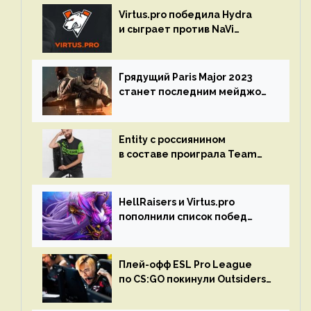
Virtus.pro победила Hydra
и сыграет против NaVi
на турнире Dota Pro Circuit
Грядущий Paris Major 2023
станет последним мейджор-
турниром по CS GO
Entity с россиянином
в составе проиграла Team
Liquid на Dota Pro Circuit 2023
HellRaisers и Virtus.pro
пополнили список побед
в матчах второго тура DPC
Плей-офф ESL Pro League
по CS:GO покинули Outsiders
и G2 Esports