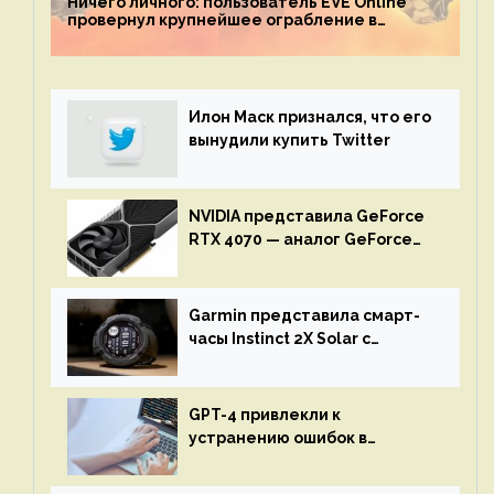
Ничего личного: пользователь EVE Online
провернул крупнейшее ограбление в
истории игры благодаря неочевидной
механике
Илон Маск признался, что его
вынудили купить Twitter
NVIDIA представила GeForce
RTX 4070 — аналог GeForce
RTX 3080 по цене $600
Garmin представила смарт-
часы Instinct 2X Solar с
бесконечной автономностью
GPT-4 привлекли к
устранению ошибок в
программах — ИИ не
остановится до полного