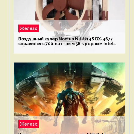
Железо
Воздушный кулер Noctua NH-U14S DX-4677
справился с 700-ваттным 56-ядерным Intel
Xeon W9-3495X
Железо