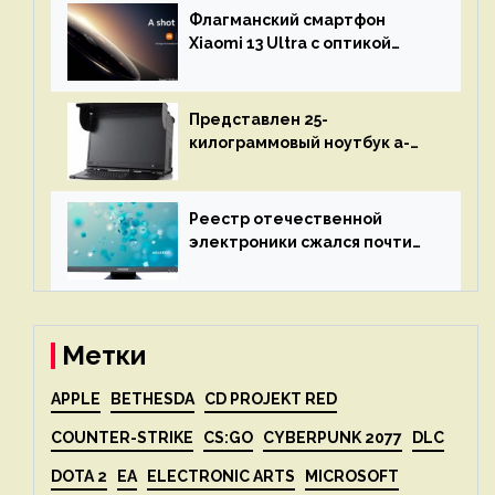
восстановления кода и
Флагманский смартфон
объяснит, что пошло не так
Xiaomi 13 Ultra с оптикой
Leica Vario-Summicron
представят 18 апреля
Представлен 25-
килограммовый ноутбук a-
X2P — до 192 ядер AMD Zen 4,
до 3 Тбайт DDR5 и шесть
дисплеев
Реестр отечественной
электроники сжался почти
вдвое после 1 апреля
Метки
APPLE
BETHESDA
CD PROJEKT RED
COUNTER-STRIKE
CS:GO
CYBERPUNK 2077
DLC
DOTA 2
EA
ELECTRONIC ARTS
MICROSOFT