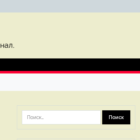
нал.
Найти: