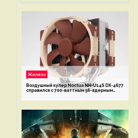
Железо
Воздушный кулер Noctua NH-U14S DX-4677
справился с 700-ваттным 56-ядерным
Intel Xeon W9-3495X