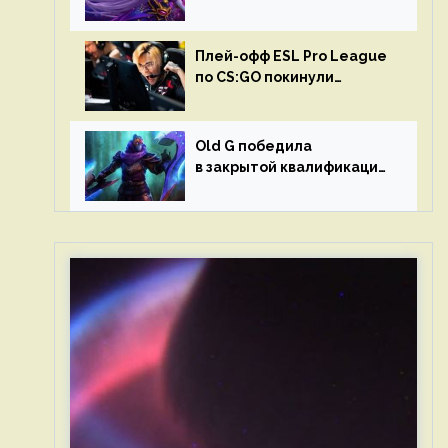
в матчах второго тура DPC
Плей-офф ESL Pro League
по CS:GO покинули
Outsiders и G2 Esports
Old G победила
в закрытой квалификации
Dota Pro Circuit 2023 для
Западной Европы