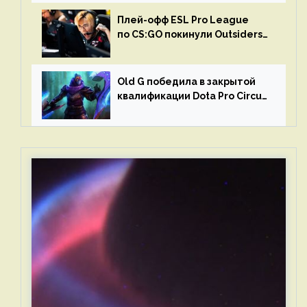
Плей-офф ESL Pro League
по CS:GO покинули Outsiders
и G2 Esports
Old G победила в закрытой
квалификации Dota Pro Circuit
2023 для Западной Европы