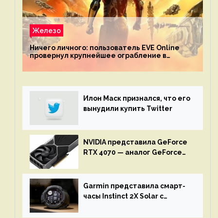
Железо
Ничего личного: пользователь EVE Online
провернул крупнейшее ограбление в
истории игры благодаря неочевидной
механике
Илон Маск признался, что его
вынудили купить Twitter
NVIDIA представила GeForce
RTX 4070 — аналог GeForce
RTX 3080 по цене $600
Garmin представила смарт-
часы Instinct 2X Solar с
бесконечной автономностью