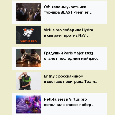
Объявлены участники
турнира BLAST Premier:
Spring Final 2023 по CS:GO
Virtus.pro победила Hydra
и сыграет против NaVi
на турнире Dota Pro Circuit
Грядущий Paris Major 2023
станет последним мейджор-
турниром по CS GO
Entity с россиянином
в составе проиграла Team
Liquid на Dota Pro Circuit 2023
HellRaisers и Virtus.pro
пополнили список побед
в матчах второго тура DPC