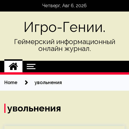
Skip
Четверг, Авг 6, 2026
to
content
Игро-Гении.
Геймерский информационный
онлайн журнал.
Home
увольнения
увольнения