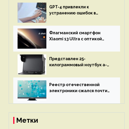
GPT-4 привлекли к
устранению ошибок в
программах — ИИ не
остановится до полного
восстановления кода и
Флагманский смартфон
объяснит, что пошло не так
Xiaomi 13 Ultra с оптикой
Leica Vario-Summicron
представят 18 апреля
Представлен 25-
килограммовый ноутбук a-
X2P — до 192 ядер AMD Zen 4,
до 3 Тбайт DDR5 и шесть
дисплеев
Реестр отечественной
электроники сжался почти
вдвое после 1 апреля
Метки