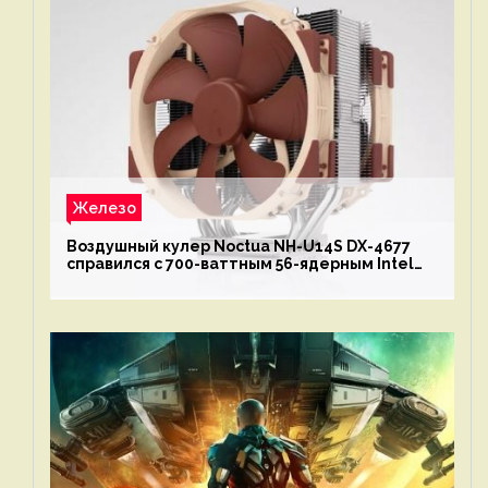
Железо
Воздушный кулер Noctua NH-U14S DX-4677
справился с 700-ваттным 56-ядерным Intel
Xeon W9-3495X