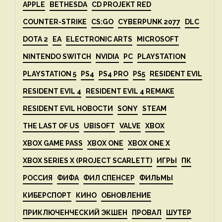
APPLE
BETHESDA
CD PROJEKT RED
COUNTER-STRIKE
CS:GO
CYBERPUNK 2077
DLC
DOTA 2
EA
ELECTRONIC ARTS
MICROSOFT
NINTENDO SWITCH
NVIDIA
PC
PLAYSTATION
PLAYSTATION 5
PS4
PS4 PRO
PS5
RESIDENT EVIL
RESIDENT EVIL 4
RESIDENT EVIL 4 REMAKE
RESIDENT EVIL НОВОСТИ
SONY
STEAM
THE LAST OF US
UBISOFT
VALVE
XBOX
XBOX GAME PASS
XBOX ONE
XBOX ONE X
XBOX SERIES X (PROJECT SCARLETT)
ИГРЫ
ПК
РОССИЯ
ФИФА
ФИЛ СПЕНСЕР
ФИЛЬМЫ
КИБЕРСПОРТ
КИНО
ОБНОВЛЕНИЕ
ПРИКЛЮЧЕНЧЕСКИЙ ЭКШЕН
ПРОВАЛ
ШУТЕР