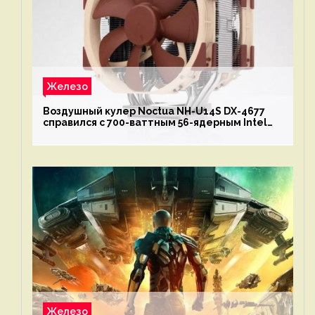
Железо
Воздушный кулер Noctua NH-U14S DX-4677
справился с 700-ваттным 56-ядерным Intel
Xeon W9-3495X
Железо