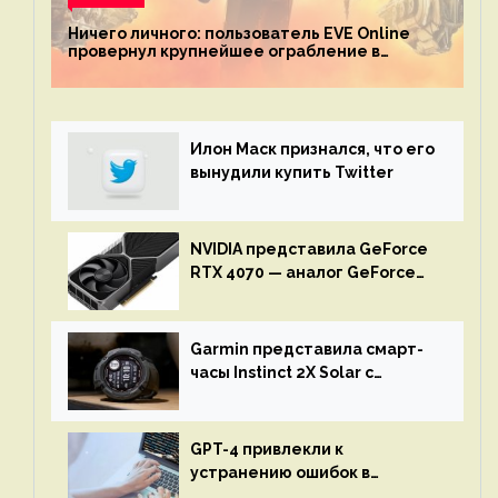
Ничего личного: пользователь EVE Online
провернул крупнейшее ограбление в
истории игры благодаря неочевидной
механике
Илон Маск признался, что его
вынудили купить Twitter
NVIDIA представила GeForce
RTX 4070 — аналог GeForce
RTX 3080 по цене $600
Garmin представила смарт-
часы Instinct 2X Solar с
бесконечной автономностью
GPT-4 привлекли к
устранению ошибок в
программах — ИИ не