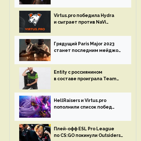
Spring Final 2023 по CS:GO
Virtus.pro победила Hydra
и сыграет против NaVi
на турнире Dota Pro Circuit
Грядущий Paris Major 2023
станет последним мейджор-
турниром по CS GO
Entity с россиянином
в составе проиграла Team
Liquid на Dota Pro Circuit 2023
HellRaisers и Virtus.pro
пополнили список побед
в матчах второго тура DPC
Плей-офф ESL Pro League
по CS:GO покинули Outsiders