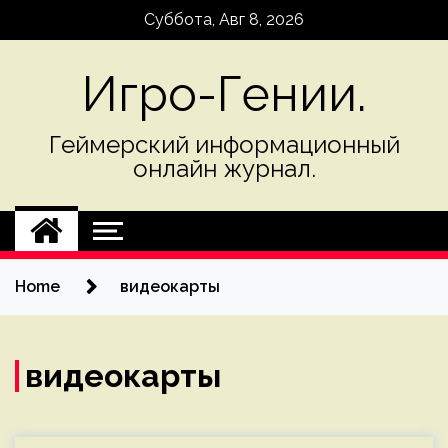
Skip
Суббота, Авг 8, 2026
to
content
Игро-Гении.
Геймерский информационный
онлайн журнал.
Home
видеокарты
видеокарты