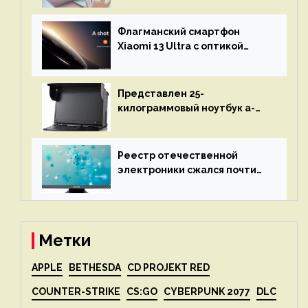
остановится до полного
восстановления кода и
Флагманский смартфон
объяснит, что пошло не так
Xiaomi 13 Ultra с оптикой
Leica Vario-Summicron
представят 18 апреля
Представлен 25-
килограммовый ноутбук a-
X2P — до 192 ядер AMD Zen 4,
до 3 Тбайт DDR5 и шесть
дисплеев
Реестр отечественной
электроники сжался почти
вдвое после 1 апреля
Метки
APPLE
BETHESDA
CD PROJEKT RED
COUNTER-STRIKE
CS:GO
CYBERPUNK 2077
DLC