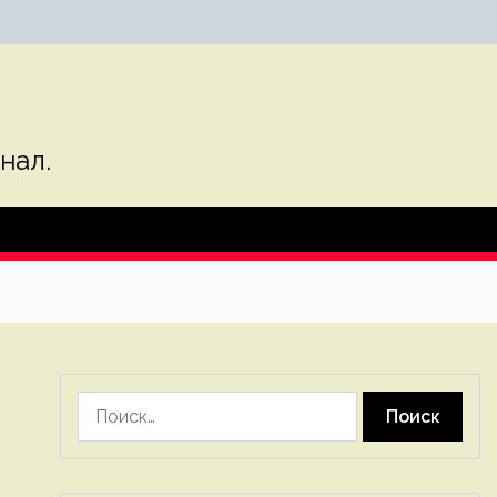
нал.
Найти: