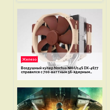
Железо
Воздушный кулер Noctua NH-U14S DX-4677
справился с 700-ваттным 56-ядерным
Intel Xeon W9-3495X