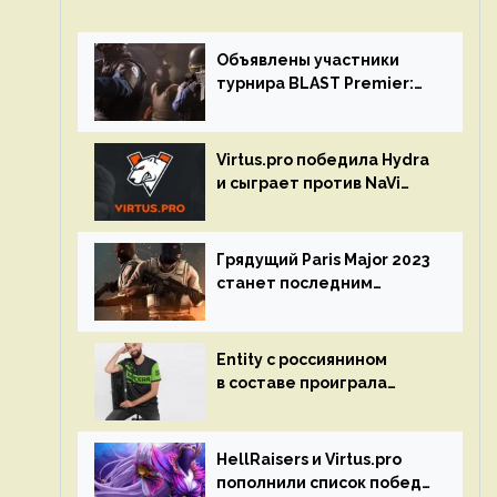
Объявлены участники
турнира BLAST Premier:
Spring Final 2023 по CS:GO
Virtus.pro победила Hydra
и сыграет против NaVi
на турнире Dota Pro
Circuit
Грядущий Paris Major 2023
станет последним
мейджор-турниром по CS
GO
Entity с россиянином
в составе проиграла
Team Liquid на Dota Pro
Circuit 2023
HellRaisers и Virtus.pro
пополнили список побед