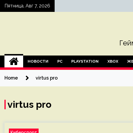
Skip
Пятница, Авг 7, 2026
to
content
Гей
НОВОСТИ
PC
PLAYSTATION
XBOX
ЖЕ
Home
virtus pro
virtus pro
Киберспорт