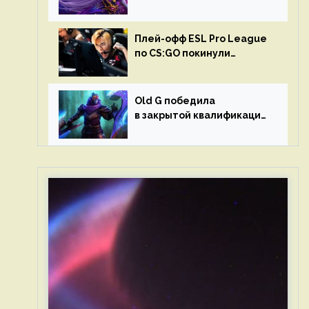
в матчах второго тура DPC
Плей-офф ESL Pro League
по CS:GO покинули
Outsiders и G2 Esports
Old G победила
в закрытой квалификации
Dota Pro Circuit 2023 для
Западной Европы