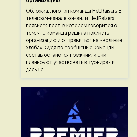
организацию
Обложка: логотип команды HellRaisers В
телеграм-канале команды HellRaisers
появился пост, в котором говорится о
том, что команда решила покинуть
организацию и отправиться на «вольные
хлеба». Судя по сообщению команды,
состав останется прежним, и они
планируют участвовать в турнирах и
дальше…