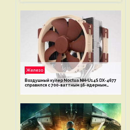
Железо
Воздушный кулер Noctua NH-U14S DX-4677
справился с 700-ваттным 56-ядерным
Intel Xeon W9-3495X