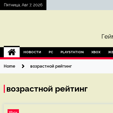
Skip
Пятница, Авг 7, 2026
to
content
Гей
НОВОСТИ
PC
PLAYSTATION
XBOX
ЖЕ
Home
возрастной рейтинг
возрастной рейтинг
Xbox