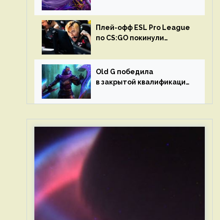
в матчах второго тура DPC
Плей-офф ESL Pro League
по CS:GO покинули
Outsiders и G2 Esports
Old G победила
в закрытой квалификации
Dota Pro Circuit 2023 для
Западной Европы