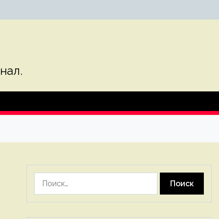
нал.
Найти: