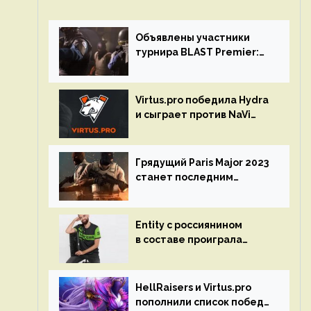
Объявлены участники
турнира BLAST Premier:
Spring Final 2023 по CS:GO
Virtus.pro победила Hydra
и сыграет против NaVi
на турнире Dota Pro
Circuit
Грядущий Paris Major 2023
станет последним
мейджор-турниром по CS
GO
Entity с россиянином
в составе проиграла
Team Liquid на Dota Pro
Circuit 2023
HellRaisers и Virtus.pro
пополнили список побед