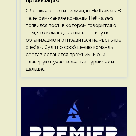
организацию
Обложка: логотип команды HellRaisers В
телеграм-канале команды HellRaisers
появился пост, в котором говорится о
том, что команда решила покинуть
организацию и отправиться на «вольные
хлеба». Судя по сообщению команды,
состав останется прежним, и они
планируют участвовать в турнирах и
дальше…