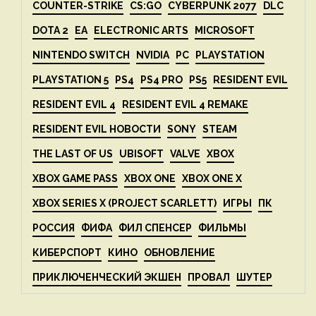
COUNTER-STRIKE
CS:GO
CYBERPUNK 2077
DLC
DOTA 2
EA
ELECTRONIC ARTS
MICROSOFT
NINTENDO SWITCH
NVIDIA
PC
PLAYSTATION
PLAYSTATION 5
PS4
PS4 PRO
PS5
RESIDENT EVIL
RESIDENT EVIL 4
RESIDENT EVIL 4 REMAKE
RESIDENT EVIL НОВОСТИ
SONY
STEAM
THE LAST OF US
UBISOFT
VALVE
XBOX
XBOX GAME PASS
XBOX ONE
XBOX ONE X
XBOX SERIES X (PROJECT SCARLETT)
ИГРЫ
ПК
РОССИЯ
ФИФА
ФИЛ СПЕНСЕР
ФИЛЬМЫ
КИБЕРСПОРТ
КИНО
ОБНОВЛЕНИЕ
ПРИКЛЮЧЕНЧЕСКИЙ ЭКШЕН
ПРОВАЛ
ШУТЕР