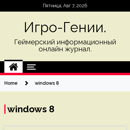
Skip
Пятница, Авг 7, 2026
to
content
Игро-Гении.
Геймерский информационный
онлайн журнал.
Home
windows 8
windows 8