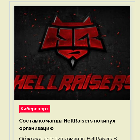
Киберспорт
Состав команды HellRaisers покинул
организацию
Обложка: логотип команды HellRaisers В