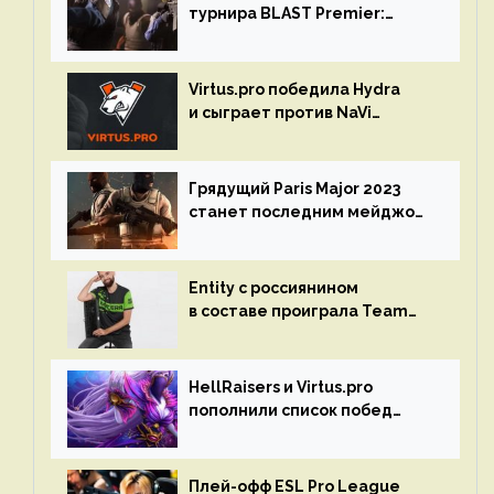
турнира BLAST Premier:
Spring Final 2023 по CS:GO
Virtus.pro победила Hydra
и сыграет против NaVi
на турнире Dota Pro Circuit
Грядущий Paris Major 2023
станет последним мейджор-
турниром по CS GO
Entity с россиянином
в составе проиграла Team
Liquid на Dota Pro Circuit 2023
HellRaisers и Virtus.pro
пополнили список побед
в матчах второго тура DPC
Плей-офф ESL Pro League