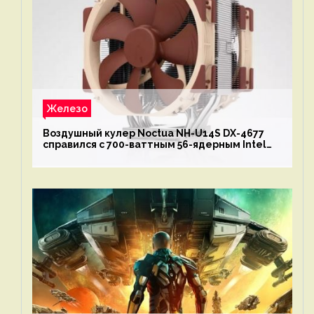
Железо
Воздушный кулер Noctua NH-U14S DX-4677
справился с 700-ваттным 56-ядерным Intel
Xeon W9-3495X