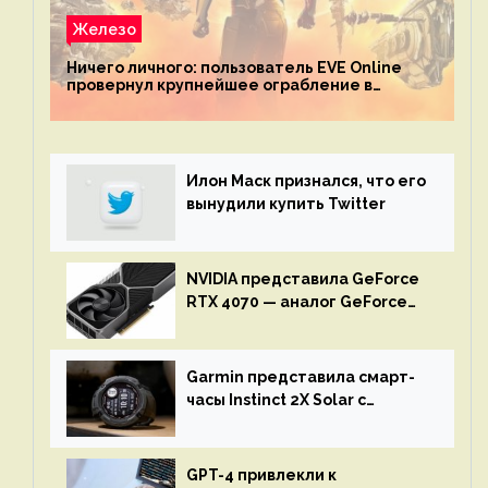
Железо
Ничего личного: пользователь EVE Online
провернул крупнейшее ограбление в
истории игры благодаря неочевидной
механике
Илон Маск признался, что его
вынудили купить Twitter
NVIDIA представила GeForce
RTX 4070 — аналог GeForce
RTX 3080 по цене $600
Garmin представила смарт-
часы Instinct 2X Solar с
бесконечной автономностью
GPT-4 привлекли к