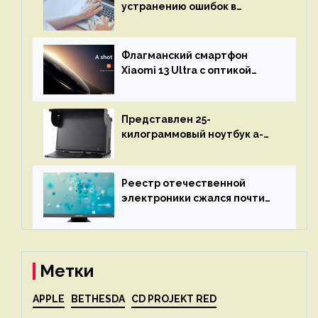
устранению ошибок в
программах — ИИ не
остановится до полного
восстановления кода и
Флагманский смартфон
объяснит, что пошло не так
Xiaomi 13 Ultra с оптикой
Leica Vario-Summicron
представят 18 апреля
Представлен 25-
килограммовый ноутбук a-
X2P — до 192 ядер AMD Zen 4,
до 3 Тбайт DDR5 и шесть
дисплеев
Реестр отечественной
электроники сжался почти
вдвое после 1 апреля
Метки
APPLE
BETHESDA
CD PROJEKT RED