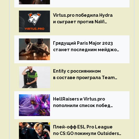
Spring Final 2023 по CS:GO
Virtus.pro победила Hydra
и сыграет против NaVi
на турнире Dota Pro Circuit
Грядущий Paris Major 2023
станет последним мейджор-
турниром по CS GO
Entity с россиянином
в составе проиграла Team
Liquid на Dota Pro Circuit 2023
HellRaisers и Virtus.pro
пополнили список побед
в матчах второго тура DPC
Плей-офф ESL Pro League
по CS:GO покинули Outsiders