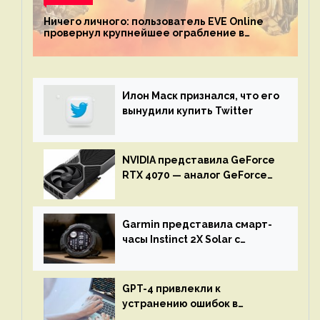
Ничего личного: пользователь EVE Online
провернул крупнейшее ограбление в
истории игры благодаря неочевидной
механике
Илон Маск признался, что его
вынудили купить Twitter
NVIDIA представила GeForce
RTX 4070 — аналог GeForce
RTX 3080 по цене $600
Garmin представила смарт-
часы Instinct 2X Solar с
бесконечной автономностью
GPT-4 привлекли к
устранению ошибок в
программах — ИИ не