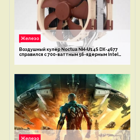
Железо
Воздушный кулер Noctua NH-U14S DX-4677
справился с 700-ваттным 56-ядерным Intel
Xeon W9-3495X
Железо