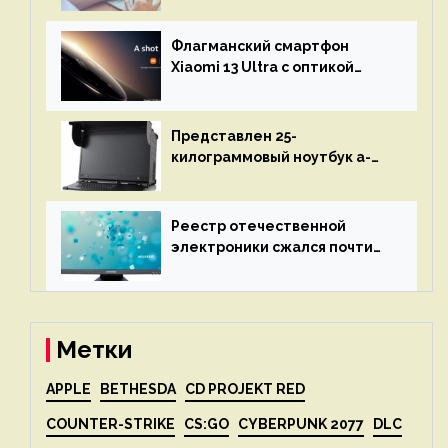
остановится до полного
восстановления кода и
Флагманский смартфон
объяснит, что пошло не так
Xiaomi 13 Ultra с оптикой
Leica Vario-Summicron
представят 18 апреля
Представлен 25-
килограммовый ноутбук a-
X2P — до 192 ядер AMD Zen 4,
до 3 Тбайт DDR5 и шесть
дисплеев
Реестр отечественной
электроники сжался почти
вдвое после 1 апреля
Метки
APPLE
BETHESDA
CD PROJEKT RED
COUNTER-STRIKE
CS:GO
CYBERPUNK 2077
DLC