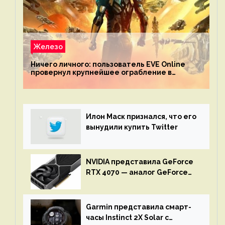
Железо
Ничего личного: пользователь EVE Online
провернул крупнейшее ограбление в
истории игры благодаря неочевидной
механике
Илон Маск признался, что его
вынудили купить Twitter
NVIDIA представила GeForce
RTX 4070 — аналог GeForce
RTX 3080 по цене $600
Garmin представила смарт-
часы Instinct 2X Solar с