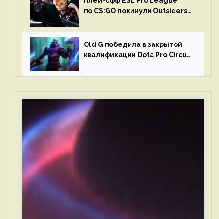
Плей-офф ESL Pro League
по CS:GO покинули Outsiders
и G2 Esports
Old G победила в закрытой
квалификации Dota Pro Circuit
2023 для Западной Европы