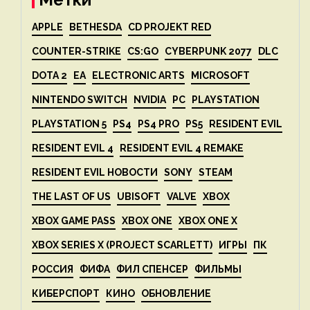
APPLE
BETHESDA
CD PROJEKT RED
COUNTER-STRIKE
CS:GO
CYBERPUNK 2077
DLC
DOTA 2
EA
ELECTRONIC ARTS
MICROSOFT
NINTENDO SWITCH
NVIDIA
PC
PLAYSTATION
PLAYSTATION 5
PS4
PS4 PRO
PS5
RESIDENT EVIL
RESIDENT EVIL 4
RESIDENT EVIL 4 REMAKE
RESIDENT EVIL НОВОСТИ
SONY
STEAM
THE LAST OF US
UBISOFT
VALVE
XBOX
XBOX GAME PASS
XBOX ONE
XBOX ONE X
XBOX SERIES X (PROJECT SCARLETT)
ИГРЫ
ПК
РОССИЯ
ФИФА
ФИЛ СПЕНСЕР
ФИЛЬМЫ
КИБЕРСПОРТ
КИНО
ОБНОВЛЕНИЕ