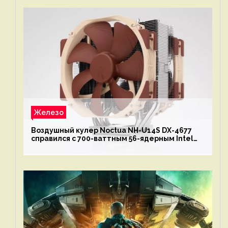
Железо
Воздушный кулер Noctua NH-U14S DX-4677
справился с 700-ваттным 56-ядерным Intel
Xeon W9-3495X