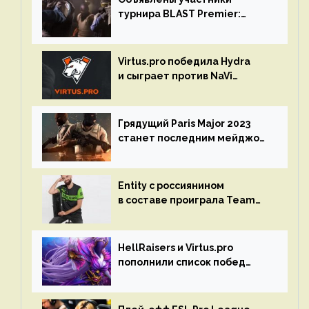
турнира BLAST Premier:
Spring Final 2023 по CS:GO
Virtus.pro победила Hydra
и сыграет против NaVi
на турнире Dota Pro Circuit
Грядущий Paris Major 2023
станет последним мейджор-
турниром по CS GO
Entity с россиянином
в составе проиграла Team
Liquid на Dota Pro Circuit 2023
HellRaisers и Virtus.pro
пополнили список побед
в матчах второго тура DPC