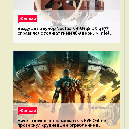
Железо
Воздушный кулер Noctua NH-U14S DX-4677
справился с 700-ваттным 56-ядерным Intel
Xeon W9-3495X
Железо
Ничего личного: пользователь EVE Online
провернул крупнейшее ограбление в