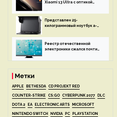
объяснит, что пошло не так
Xiaomi 13 Ultra с оптикой
Leica Vario-Summicron
представят 18 апреля
Представлен 25-
килограммовый ноутбук a-
X2P — до 192 ядер AMD Zen 4,
до 3 Тбайт DDR5 и шесть
дисплеев
Реестр отечественной
электроники сжался почти
вдвое после 1 апреля
Метки
APPLE
BETHESDA
CD PROJEKT RED
COUNTER-STRIKE
CS:GO
CYBERPUNK 2077
DLC
DOTA 2
EA
ELECTRONIC ARTS
MICROSOFT
NINTENDO SWITCH
NVIDIA
PC
PLAYSTATION