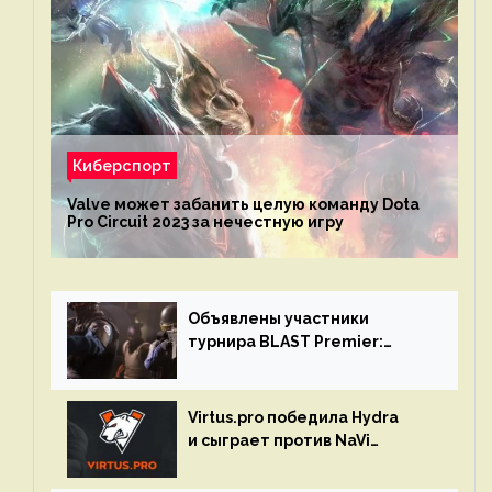
Киберспорт
Valve может забанить целую команду Dota
Pro Circuit 2023 за нечестную игру
Объявлены участники
турнира BLAST Premier:
Spring Final 2023 по CS:GO
Virtus.pro победила Hydra
и сыграет против NaVi
на турнире Dota Pro Circuit