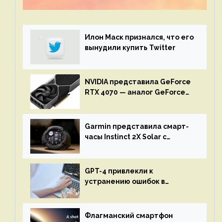
истории игры благодаря неочевидной
механике
Илон Маск признался, что его
вынудили купить Twitter
NVIDIA представила GeForce
RTX 4070 — аналог GeForce
RTX 3080 по цене $600
Garmin представила смарт-
часы Instinct 2X Solar с
бесконечной автономностью
GPT-4 привлекли к
устранению ошибок в
программах — ИИ не
остановится до полного
восстановления кода и
Флагманский смартфон