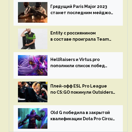
Грядущий Paris Major 2023
станет последним мейджор-
турниром по CS GO
Entity с россиянином
в составе проиграла Team
Liquid на Dota Pro Circuit 2023
HellRaisers и Virtus.pro
пополнили список побед
в матчах второго тура DPC
Плей-офф ESL Pro League
по CS:GO покинули Outsiders
и G2 Esports
Old G победила в закрытой
квалификации Dota Pro Circuit
2023 для Западной Европы