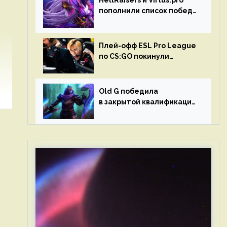
HellRaisers и Virtus.pro
пополнили список побед
в матчах второго тура DPC
Плей-офф ESL Pro League
по CS:GO покинули
Outsiders и G2 Esports
Old G победила
в закрытой квалификации
Dota Pro Circuit 2023 для
Западной Европы