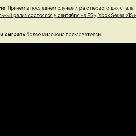
ne
. Причём в последнем случае игра с первого дня стала
ьный релиз состоялся 5 сентября на PS5, Xbox Series X|S 
и сыграть
более миллиона пользователей.