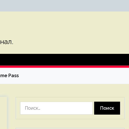
нал.
ame Pass
Найти: