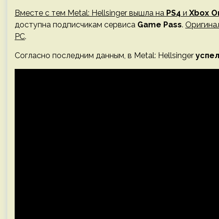
Вместе с тем Metal: Hellsinger вышла на
PS4
и
Xbox O
доступна подписчикам сервиса
Game Pass
.
Оригинал
PC
.
Согласно последним данным, в Metal: Hellsinger
успел