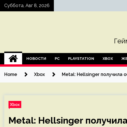
Skip
Суббота, Авг 8, 2026
to
content
Гей
НОВОСТИ
PC
PLAYSTATION
XBOX
ЖЕ
Home
Xbox
Metal: Hellsinger получила
Xbox
Metal: Hellsinger получи