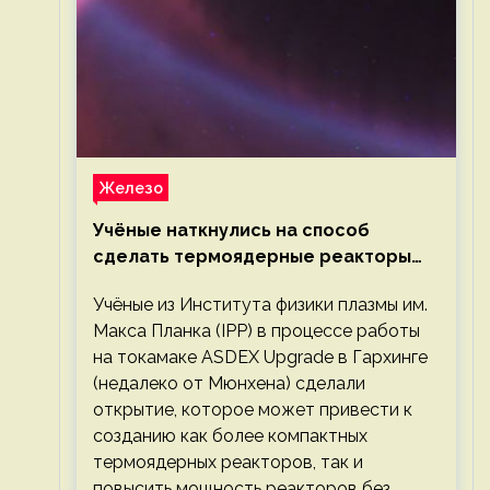
Железо
Учёные наткнулись на способ
сделать термоядерные реакторы
более компактными или мощными
Учёные из Института физики плазмы им.
Макса Планка (IPP) в процессе работы
на токамаке ASDEX Upgrade в Гархинге
(недалеко от Мюнхена) сделали
открытие, которое может привести к
созданию как более компактных
термоядерных реакторов, так и
повысить мощность реакторов без