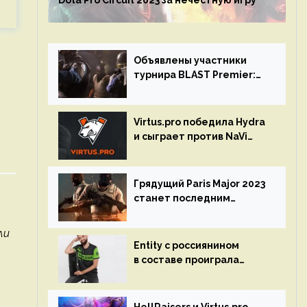
Dota Pro Circuit 2023 за нечестную игру
Объявлены участники
турнира BLAST Premier:
Spring Final 2023 по CS:GO
Virtus.pro победила Hydra
и сыграет против NaVi
на турнире Dota Pro
Circuit
Грядущий Paris Major 2023
станет последним
мейджор-турниром по CS
GO
ли
Entity с россиянином
в составе проиграла
Team Liquid на Dota Pro
Circuit 2023