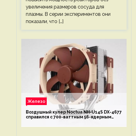
увеличения размеров сосуда для
плазмы. В серии экспериментов они
показали, что […]
Железо
Воздушный кулер Noctua NH-U14S DX-4677
справился с 700-ваттным 56-ядерным
Intel Xeon W9-3495X