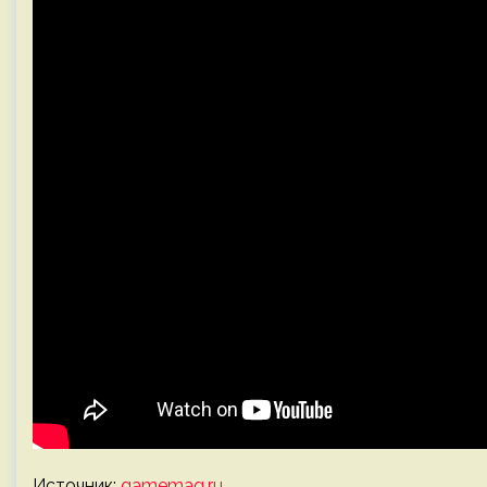
Источник:
gamemag.ru