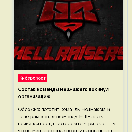
Киберспорт
Состав команды HellRaisers покинул
организацию
Обложка: логотип команды HellRaisers В
телеграм-канале команды HellRaisers
появился пост, в котором говорится о том,
что команда решила покинуть организацию