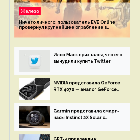
Железо
Ничего личного: пользователь EVE Online
провернул крупнейшее ограбление в
истории игры благодаря неочевидной
механике
Илон Маск признался, что его
вынудили купить Twitter
NVIDIA представила GeForce
RTX 4070 — аналог GeForce
RTX 3080 по цене $600
Garmin представила смарт-
часы Instinct 2X Solar с
бесконечной автономностью
GPT-4 привлекли к