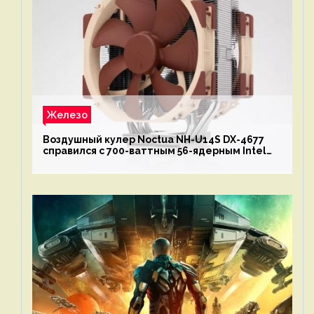
Железо
Воздушный кулер Noctua NH-U14S DX-4677
справился с 700-ваттным 56-ядерным Intel
Xeon W9-3495X