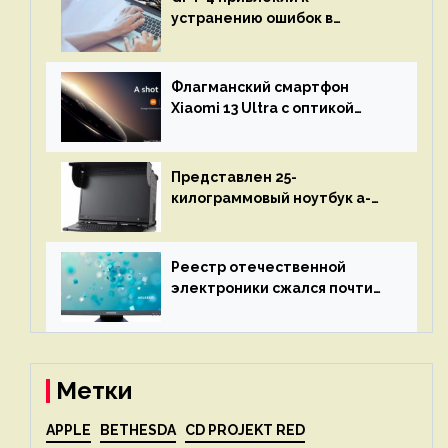
устранению ошибок в
программах — ИИ не
остановится до полного
восстановления кода и
Флагманский смартфон
объяснит, что пошло не так
Xiaomi 13 Ultra с оптикой
Leica Vario-Summicron
представят 18 апреля
Представлен 25-
килограммовый ноутбук a-
X2P — до 192 ядер AMD Zen 4,
до 3 Тбайт DDR5 и шесть
дисплеев
Реестр отечественной
электроники сжался почти
вдвое после 1 апреля
Метки
APPLE
BETHESDA
CD PROJEKT RED