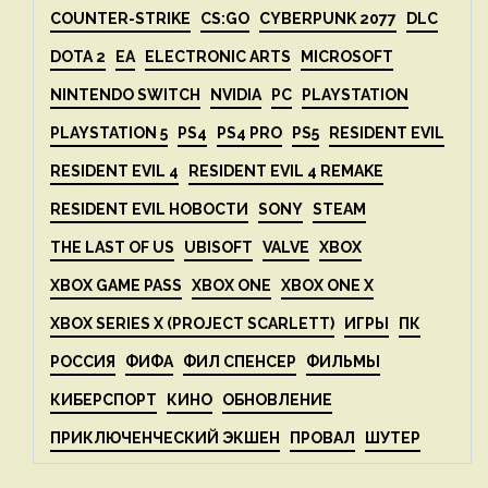
COUNTER-STRIKE
CS:GO
CYBERPUNK 2077
DLC
DOTA 2
EA
ELECTRONIC ARTS
MICROSOFT
NINTENDO SWITCH
NVIDIA
PC
PLAYSTATION
PLAYSTATION 5
PS4
PS4 PRO
PS5
RESIDENT EVIL
RESIDENT EVIL 4
RESIDENT EVIL 4 REMAKE
RESIDENT EVIL НОВОСТИ
SONY
STEAM
THE LAST OF US
UBISOFT
VALVE
XBOX
XBOX GAME PASS
XBOX ONE
XBOX ONE X
XBOX SERIES X (PROJECT SCARLETT)
ИГРЫ
ПК
РОССИЯ
ФИФА
ФИЛ СПЕНСЕР
ФИЛЬМЫ
КИБЕРСПОРТ
КИНО
ОБНОВЛЕНИЕ
ПРИКЛЮЧЕНЧЕСКИЙ ЭКШЕН
ПРОВАЛ
ШУТЕР