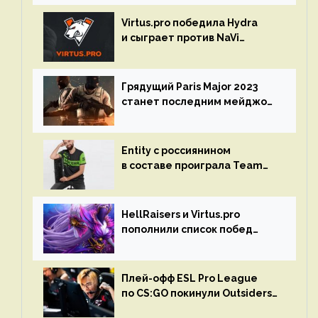
Virtus.pro победила Hydra
и сыграет против NaVi
на турнире Dota Pro Circuit
Грядущий Paris Major 2023
станет последним мейджор-
турниром по CS GO
Entity с россиянином
в составе проиграла Team
Liquid на Dota Pro Circuit 2023
HellRaisers и Virtus.pro
пополнили список побед
в матчах второго тура DPC
Плей-офф ESL Pro League
по CS:GO покинули Outsiders
и G2 Esports