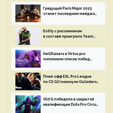
Грядущий Paris Major 2023
станет последним мейджор-
турниром по CS GO
Entity с россиянином
в составе проиграла Team
Liquid на Dota Pro Circuit 2023
HellRaisers и Virtus.pro
пополнили список побед
в матчах второго тура DPC
Плей-офф ESL Pro League
по CS:GO покинули Outsiders
и G2 Esports
Old G победила в закрытой
квалификации Dota Pro Circuit
2023 для Западной Европы