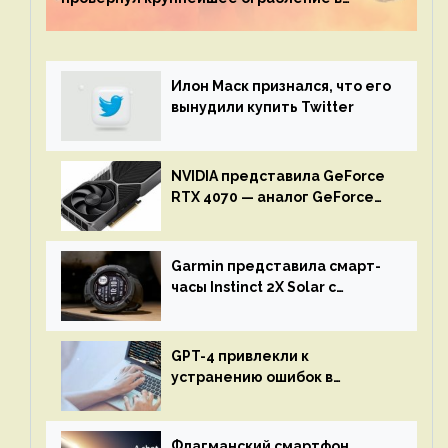
истории игры благодаря неочевидной
механике
Илон Маск признался, что его
вынудили купить Twitter
NVIDIA представила GeForce
RTX 4070 — аналог GeForce
RTX 3080 по цене $600
Garmin представила смарт-
часы Instinct 2X Solar с
бесконечной автономностью
GPT-4 привлекли к
устранению ошибок в
программах — ИИ не
остановится до полного
восстановления кода и
Флагманский смартфон