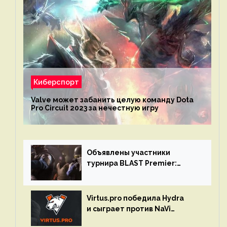
Киберспорт
Valve может забанить целую команду Dota
Pro Circuit 2023 за нечестную игру
Объявлены участники
турнира BLAST Premier:
Spring Final 2023 по CS:GO
Virtus.pro победила Hydra
и сыграет против NaVi
на турнире Dota Pro Circuit