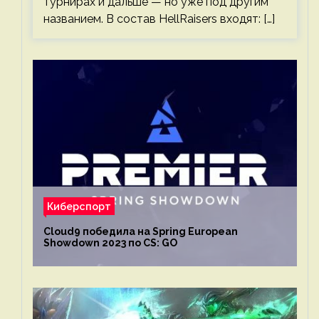
турнирах и дальше — но уже под другим
названием. В состав HellRaisers входят: […]
Киберспорт
Cloud9 победила на Spring European
Showdown 2023 по CS: GO