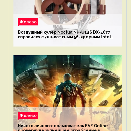
Железо
Воздушный кулер Noctua NH-U14S DX-4677
справился с 700-ваттным 56-ядерным Intel
Xeon W9-3495X
Железо
Ничего личного: пользователь EVE Online
провернул крупнейшее ограбление в