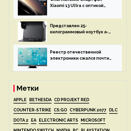
объяснит, что пошло не так
Xiaomi 13 Ultra с оптикой
Leica Vario-Summicron
представят 18 апреля
Представлен 25-
килограммовый ноутбук a-
X2P — до 192 ядер AMD Zen 4,
до 3 Тбайт DDR5 и шесть
дисплеев
Реестр отечественной
электроники сжался почти
вдвое после 1 апреля
Метки
APPLE
BETHESDA
CD PROJEKT RED
COUNTER-STRIKE
CS:GO
CYBERPUNK 2077
DLC
DOTA 2
EA
ELECTRONIC ARTS
MICROSOFT
NINTENDO SWITCH
NVIDIA
PC
PLAYSTATION