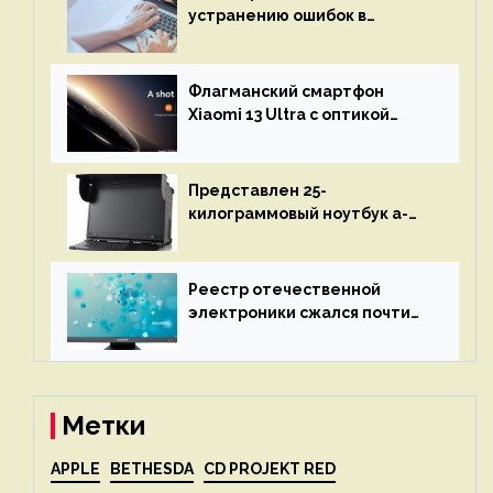
устранению ошибок в
программах — ИИ не
остановится до полного
восстановления кода и
Флагманский смартфон
объяснит, что пошло не так
Xiaomi 13 Ultra с оптикой
Leica Vario-Summicron
представят 18 апреля
Представлен 25-
килограммовый ноутбук a-
X2P — до 192 ядер AMD Zen 4,
до 3 Тбайт DDR5 и шесть
дисплеев
Реестр отечественной
электроники сжался почти
вдвое после 1 апреля
Метки
APPLE
BETHESDA
CD PROJEKT RED