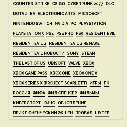
COUNTER-STRIKE
CS:GO
CYBERPUNK 2077
DLC
DOTA 2
EA
ELECTRONIC ARTS
MICROSOFT
NINTENDO SWITCH
NVIDIA
PC
PLAYSTATION
PLAYSTATION 5
PS4
PS4 PRO
PS5
RESIDENT EVIL
RESIDENT EVIL 4
RESIDENT EVIL 4 REMAKE
RESIDENT EVIL НОВОСТИ
SONY
STEAM
THE LAST OF US
UBISOFT
VALVE
XBOX
XBOX GAME PASS
XBOX ONE
XBOX ONE X
XBOX SERIES X (PROJECT SCARLETT)
ИГРЫ
ПК
РОССИЯ
ФИФА
ФИЛ СПЕНСЕР
ФИЛЬМЫ
КИБЕРСПОРТ
КИНО
ОБНОВЛЕНИЕ
ПРИКЛЮЧЕНЧЕСКИЙ ЭКШЕН
ПРОВАЛ
ШУТЕР