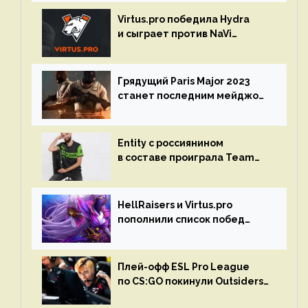
Virtus.pro победила Hydra
и сыграет против NaVi
на турнире Dota Pro Circuit
Грядущий Paris Major 2023
станет последним мейджор-
турниром по CS GO
Entity с россиянином
в составе проиграла Team
Liquid на Dota Pro Circuit 2023
HellRaisers и Virtus.pro
пополнили список побед
в матчах второго тура DPC
Плей-офф ESL Pro League
по CS:GO покинули Outsiders
и G2 Esports