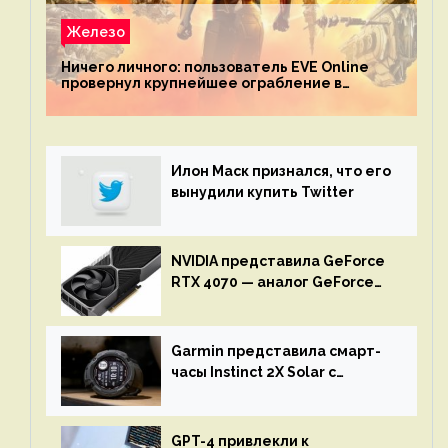
Железо
Ничего личного: пользователь EVE Online
провернул крупнейшее ограбление в
истории игры благодаря неочевидной
механике
Илон Маск признался, что его
вынудили купить Twitter
NVIDIA представила GeForce
RTX 4070 — аналог GeForce
RTX 3080 по цене $600
Garmin представила смарт-
часы Instinct 2X Solar с
бесконечной автономностью
GPT-4 привлекли к