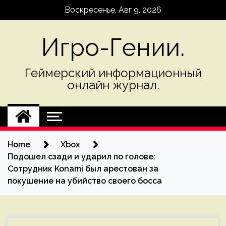
Skip
Воскресенье, Авг 9, 2026
to
content
Игро-Гении.
Геймерский информационный
онлайн журнал.
Home
Xbox
Подошел сзади и ударил по голове:
Сотрудник Konami был арестован за
покушение на убийство своего босса