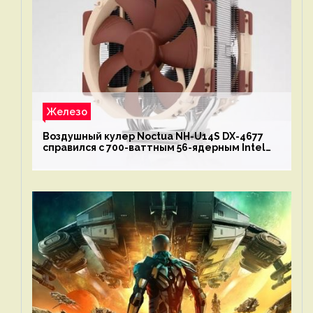
Железо
Воздушный кулер Noctua NH-U14S DX-4677
справился с 700-ваттным 56-ядерным Intel
Xeon W9-3495X