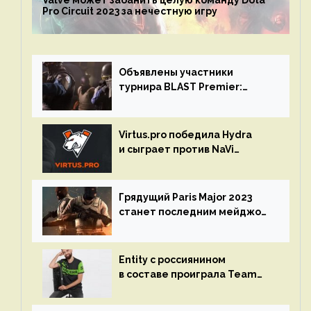
Pro Circuit 2023 за нечестную игру
Объявлены участники
турнира BLAST Premier:
Spring Final 2023 по CS:GO
Virtus.pro победила Hydra
и сыграет против NaVi
на турнире Dota Pro Circuit
Грядущий Paris Major 2023
станет последним мейджор-
турниром по CS GO
Entity с россиянином
в составе проиграла Team
Liquid на Dota Pro Circuit 2023