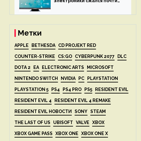
электроники сжался почти
вдвое после 1 апреля
Метки
APPLE
BETHESDA
CD PROJEKT RED
COUNTER-STRIKE
CS:GO
CYBERPUNK 2077
DLC
DOTA 2
EA
ELECTRONIC ARTS
MICROSOFT
NINTENDO SWITCH
NVIDIA
PC
PLAYSTATION
PLAYSTATION 5
PS4
PS4 PRO
PS5
RESIDENT EVIL
RESIDENT EVIL 4
RESIDENT EVIL 4 REMAKE
RESIDENT EVIL НОВОСТИ
SONY
STEAM
THE LAST OF US
UBISOFT
VALVE
XBOX
XBOX GAME PASS
XBOX ONE
XBOX ONE X