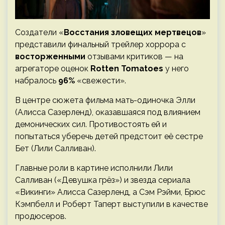
Создатели «
Восстания зловещих мертвецов
»
представили финальный трейлер хоррора с
восторженными
отзывами критиков — на
агрегаторе оценок
Rotten Tomatoes
у него
набралось
96%
«свежести».
В центре сюжета фильма мать-одиночка Элли
(Алисса Сазерленд), оказавшаяся под влиянием
демонических сил. Противостоять ей и
попытаться уберечь детей предстоит её сестре
Бет (Лили Салливан).
Главные роли в картине исполнили Лили
Салливан («Девушка грёз») и звезда сериала
«Викинги» Алисса Сазерленд, а Сэм Рэйми, Брюс
Кэмпбелл и Роберт Таперт выступили в качестве
продюсеров.