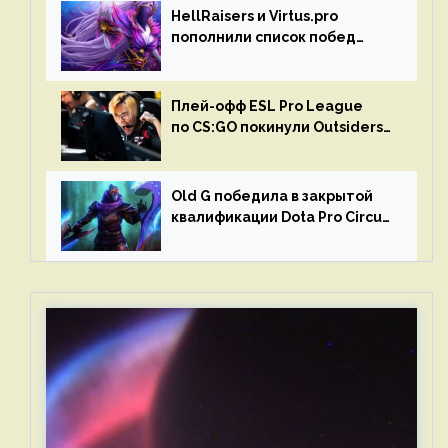
HellRaisers и Virtus.pro
пополнили список побед
в матчах второго тура DPC
Плей-офф ESL Pro League
по CS:GO покинули Outsiders
и G2 Esports
Old G победила в закрытой
квалификации Dota Pro Circuit
2023 для Западной Европы