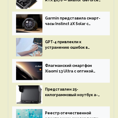
RTX 3080 по цене $600
Garmin представила смарт-
часы Instinct 2X Solar с
бесконечной автономностью
GPT-4 привлекли к
устранению ошибок в
программах — ИИ не
остановится до полного
восстановления кода и
Флагманский смартфон
объяснит, что пошло не так
Xiaomi 13 Ultra с оптикой
Leica Vario-Summicron
представят 18 апреля
Представлен 25-
килограммовый ноутбук a-
X2P — до 192 ядер AMD Zen 4,
до 3 Тбайт DDR5 и шесть
дисплеев
Реестр отечественной