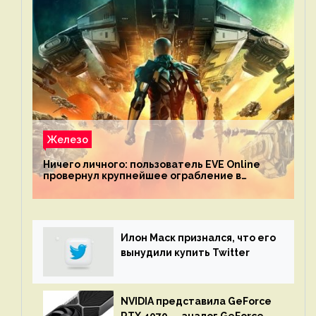
Железо
Ничего личного: пользователь EVE Online
провернул крупнейшее ограбление в
истории игры благодаря неочевидной
механике
Илон Маск признался, что его
вынудили купить Twitter
NVIDIA представила GeForce
RTX 4070 — аналог GeForce