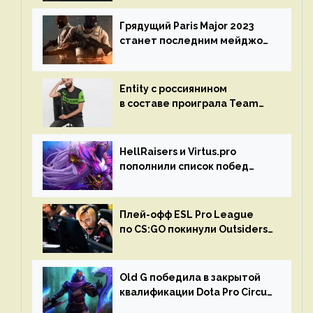
Грядущий Paris Major 2023
станет последним мейджор-
турниром по CS GO
Entity с россиянином
в составе проиграла Team
Liquid на Dota Pro Circuit 2023
HellRaisers и Virtus.pro
пополнили список побед
в матчах второго тура DPC
Плей-офф ESL Pro League
по CS:GO покинули Outsiders
и G2 Esports
Old G победила в закрытой
квалификации Dota Pro Circuit
2023 для Западной Европы