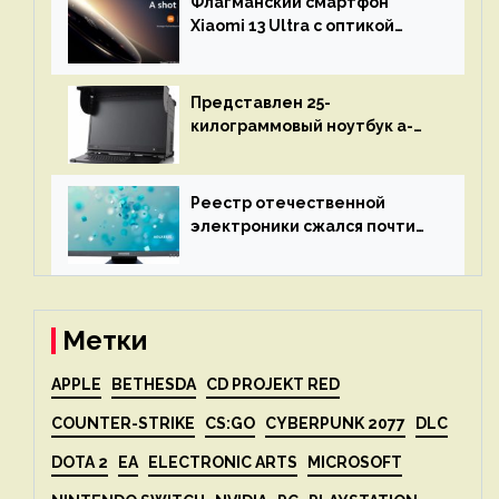
Флагманский смартфон
объяснит, что пошло не так
Xiaomi 13 Ultra с оптикой
Leica Vario-Summicron
представят 18 апреля
Представлен 25-
килограммовый ноутбук a-
X2P — до 192 ядер AMD Zen 4,
до 3 Тбайт DDR5 и шесть
дисплеев
Реестр отечественной
электроники сжался почти
вдвое после 1 апреля
Метки
APPLE
BETHESDA
CD PROJEKT RED
COUNTER-STRIKE
CS:GO
CYBERPUNK 2077
DLC
DOTA 2
EA
ELECTRONIC ARTS
MICROSOFT