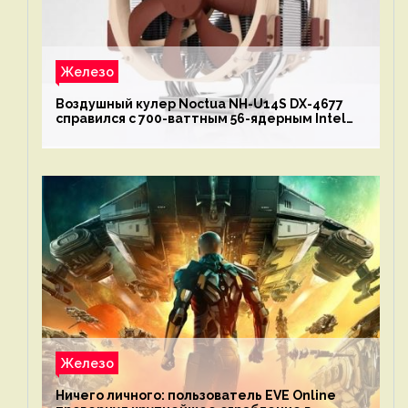
Железо
Воздушный кулер Noctua NH-U14S DX-4677
справился с 700-ваттным 56-ядерным Intel
Xeon W9-3495X
Железо
Ничего личного: пользователь EVE Online