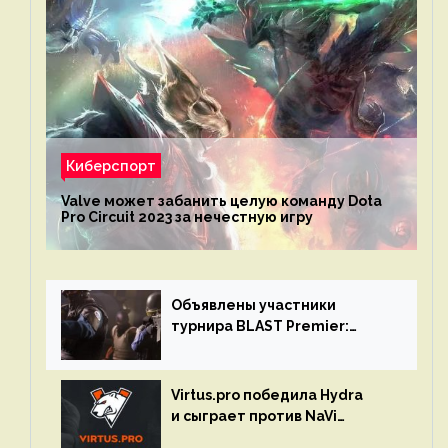
Киберспорт
Valve может забанить целую команду Dota
Pro Circuit 2023 за нечестную игру
Объявлены участники
турнира BLAST Premier:
Spring Final 2023 по CS:GO
Virtus.pro победила Hydra
и сыграет против NaVi
на турнире Dota Pro Circuit