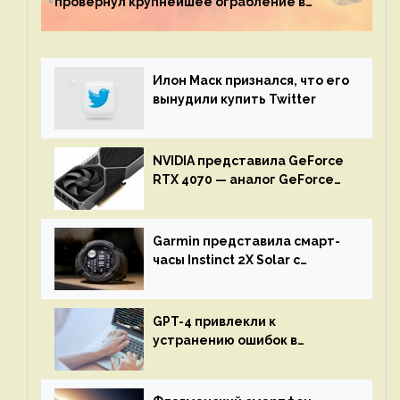
провернул крупнейшее ограбление в
истории игры благодаря неочевидной
механике
Илон Маск признался, что его
вынудили купить Twitter
NVIDIA представила GeForce
RTX 4070 — аналог GeForce
RTX 3080 по цене $600
Garmin представила смарт-
часы Instinct 2X Solar с
бесконечной автономностью
GPT-4 привлекли к
устранению ошибок в
программах — ИИ не
остановится до полного
восстановления кода и