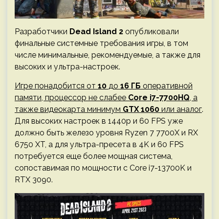
Разработчики
Dead Island 2
опубликовали
финальные системные требования игры, в том
числе минимальные, рекомендуемые, а также для
высоких и ультра-настроек.
Игре понадобится от
10
до
16 ГБ
оперативной
памяти, процессор не слабее
Core i7-7700HQ
, а
также видеокарта минимум
GTX 1060
или аналог
.
Для высоких настроек в 1440p и 60 FPS уже
должно быть железо уровня Ryzen 7 7700X и RX
6750 XT, а для ультра-пресета в 4K и 60 FPS
потребуется еще более мощная система,
сопоставимая по мощности с Core i7-13700K и
RTX 3090.