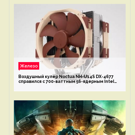
Железо
Воздушный кулер Noctua NH-U14S DX-4677
справился с 700-ваттным 56-ядерным Intel
Xeon W9-3495X