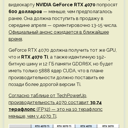
видеокарту
NVIDIA GeForce RTX 4070
попросят
600 долларов
— меньше, чем предполагалось
ранее. Она должна поступить в продажу в
середине апреля — ориентировочно 13-15 числа.
Официальный анонс ожидается в ближайшее
время
.
GeForce RTX 4070 должна получить тот же GPU,
что и
RTX 4070 Ti
, а также идентичную 192-
битную шину и 12 ГБ памяти GDDR6X, но будет
иметь только 5888 ядер CUDA, что в плане
производительности должно поставить ее
позади более дорогой версии Ti.
Согласно таблице от TechPowerUp,
производительность 4070 составит
30,74
терафлопс
(FP32) — это на 10 терафлопс
меньше, чем у 4070 Ti
.