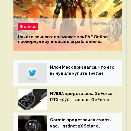
Железо
Ничего личного: пользователь EVE Online
провернул крупнейшее ограбление в
истории игры благодаря неочевидной
механике
Илон Маск признался, что его
вынудили купить Twitter
NVIDIA представила GeForce
RTX 4070 — аналог GeForce
RTX 3080 по цене $600
Garmin представила смарт-
часы Instinct 2X Solar с