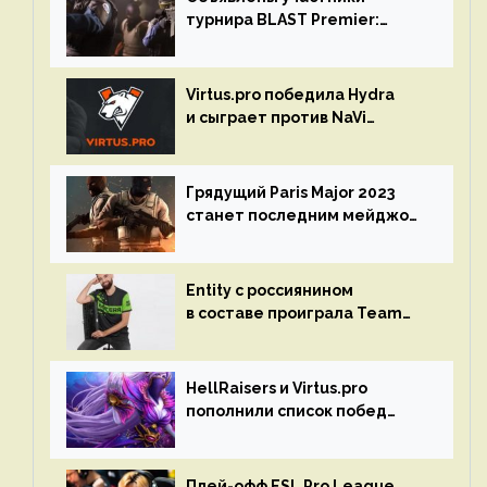
турнира BLAST Premier:
Spring Final 2023 по CS:GO
Virtus.pro победила Hydra
и сыграет против NaVi
на турнире Dota Pro Circuit
Грядущий Paris Major 2023
станет последним мейджор-
турниром по CS GO
Entity с россиянином
в составе проиграла Team
Liquid на Dota Pro Circuit 2023
HellRaisers и Virtus.pro
пополнили список побед
в матчах второго тура DPC
Плей-офф ESL Pro League