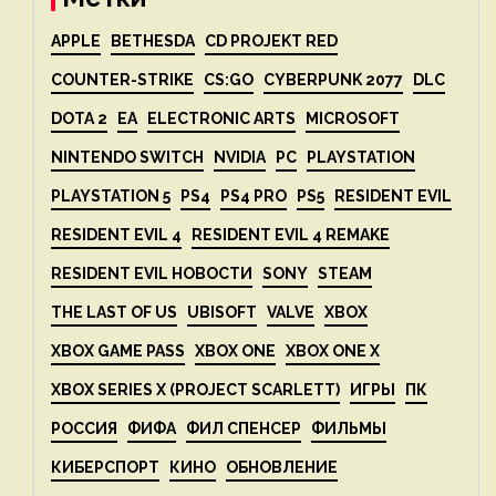
APPLE
BETHESDA
CD PROJEKT RED
COUNTER-STRIKE
CS:GO
CYBERPUNK 2077
DLC
DOTA 2
EA
ELECTRONIC ARTS
MICROSOFT
NINTENDO SWITCH
NVIDIA
PC
PLAYSTATION
PLAYSTATION 5
PS4
PS4 PRO
PS5
RESIDENT EVIL
RESIDENT EVIL 4
RESIDENT EVIL 4 REMAKE
RESIDENT EVIL НОВОСТИ
SONY
STEAM
THE LAST OF US
UBISOFT
VALVE
XBOX
XBOX GAME PASS
XBOX ONE
XBOX ONE X
XBOX SERIES X (PROJECT SCARLETT)
ИГРЫ
ПК
РОССИЯ
ФИФА
ФИЛ СПЕНСЕР
ФИЛЬМЫ
КИБЕРСПОРТ
КИНО
ОБНОВЛЕНИЕ