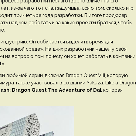
процесс разработки неблаготворно влияет на его
ет, из-за чего тот стал задумываться о том, сколько игр
уходит три-четыре года разработки. В итоге продюсер
ть над чем работать и за какие проекты браться, чтобы
ю.
 индустрию. Он собирается выделить время для
кованной среде». На днях разработчик нашёл у себя
ём на вопрос о том, почему он хочет работать в компании
».
й любимой серии, включая Dragon Quest VIII, которую
мура также участвовал в создании Yakuza: Like a Dragon
Strash: Dragon Quest The Adventure of Dai
, которая