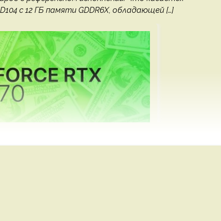
D104 с 12 ГБ памяти GDDR6X, обладающей […]