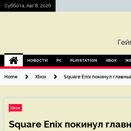
Skip
Суббота, Авг 8, 2026
to
content
Гей
НОВОСТИ
PC
PLAYSTATION
XBOX
ЖЕ
Home
Xbox
Square Enix покинул главн
Xbox
Square Enix покинул гла