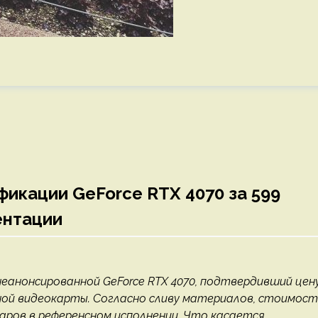
икации GeForce RTX 4070 за 599
ентации
еанонсированной GeForce RTX 4070, подтвердивший цену
й видеокарты. Согласно сливу материалов, стоимост
ларов в референсном исполнении. Что касается