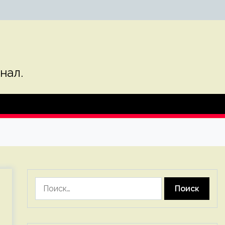
нал.
Найти: