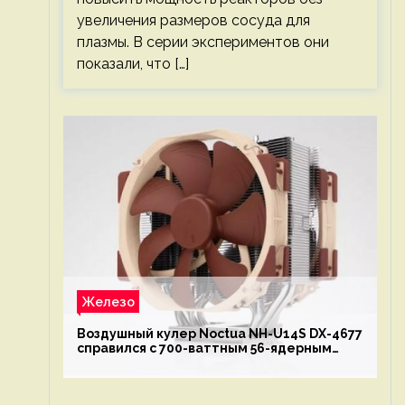
увеличения размеров сосуда для
плазмы. В серии экспериментов они
показали, что […]
Железо
Воздушный кулер Noctua NH-U14S DX-4677
справился с 700-ваттным 56-ядерным
Intel Xeon W9-3495X