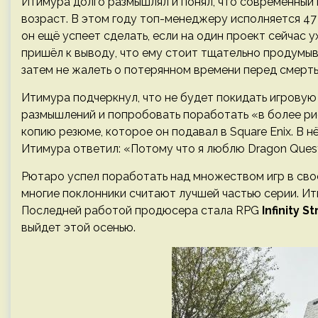
Итимура долго размышлял и понял, что современный 
возраст. В этом году топ-менеджеру исполняется 47 л
он ещё успеет сделать, если на один проект сейчас 
пришёл к выводу, что ему стоит тщательно продумыва
затем не жалеть о потерянном времени перед смерть
Итимура подчеркнул, что не будет покидать игровую
размышлений и попробовать поработать «в более рис
копию резюме, которое он подавал в Square Enix. В н
Итимура ответил: «Потому что я люблю Dragon Quest
Рютаро успел поработать над множеством игр в свое
многие поклонники считают лучшей частью серии. Ити
Последней работой продюсера стала RPG
Infinity 
выйдет этой осенью.