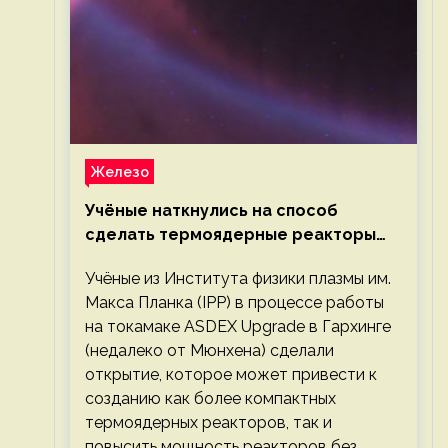
Железо
Учёные наткнулись на способ
сделать термоядерные реакторы
более компактными или мощными
Учёные из Института физики плазмы им.
Макса Планка (IPP) в процессе работы
на токамаке ASDEX Upgrade в Гархинге
(недалеко от Мюнхена) сделали
открытие, которое может привести к
созданию как более компактных
термоядерных реакторов, так и
повысить мощность реакторов без