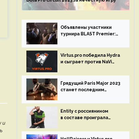
Dota Pro Circuit 2023 за нечестную игру
Объявлены участники
турнира BLAST Premier:
Spring Final 2023 по CS:GO
Virtus.pro победила Hydra
и сыграет против NaVi
на турнире Dota Pro
Circuit
Грядущий Paris Major 2023
станет последним
мейджор-турниром по CS
GO
Entity с россиянином
в составе проиграла
 и
Team Liquid на Dota Pro
ь
Circuit 2023