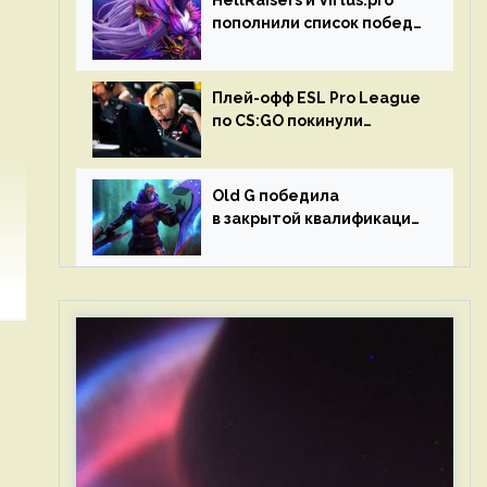
HellRaisers и Virtus.pro
пополнили список побед
в матчах второго тура DPC
Плей-офф ESL Pro League
по CS:GO покинули
Outsiders и G2 Esports
Old G победила
в закрытой квалификации
Dota Pro Circuit 2023 для
Западной Европы