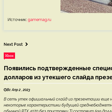
Источник:
gamemag.ru
Next Post
Xbox
Появились подтвержденные специф
долларов из утекшего слайда през
Вс Апр 2 , 2023
В сеть утек официальный слайд из презентации еще н
некоторые характеристики будущей среднебюджетно
обычной RTX 4070 без приставки Ti составит 599 дол