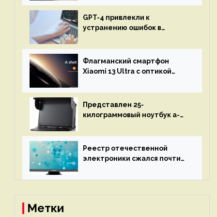
GPT-4 привлекли к
устранению ошибок в
программах — ИИ не
остановится до полного
восстановления кода и
Флагманский смартфон
объяснит, что пошло не так
Xiaomi 13 Ultra с оптикой
Leica Vario-Summicron
представят 18 апреля
Представлен 25-
килограммовый ноутбук a-
X2P — до 192 ядер AMD Zen 4,
до 3 Тбайт DDR5 и шесть
дисплеев
Реестр отечественной
электроники сжался почти
вдвое после 1 апреля
Метки