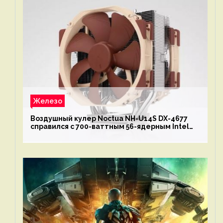
Железо
Воздушный кулер Noctua NH-U14S DX-4677
справился с 700-ваттным 56-ядерным Intel
Xeon W9-3495X