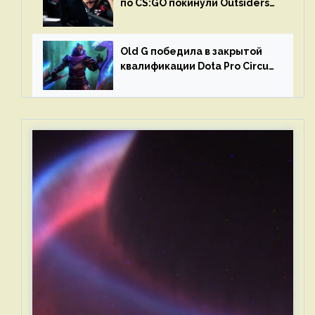
по CS:GO покинули Outsiders
и G2 Esports
Old G победила в закрытой
квалификации Dota Pro Circuit
2023 для Западной Европы