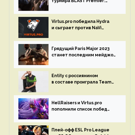
турнира BLAST Premier:
Spring Final 2023 по CS:GO
Virtus.pro победила Hydra
и сыграет против NaVi
на турнире Dota Pro Circuit
Грядущий Paris Major 2023
станет последним мейджор-
турниром по CS GO
Entity с россиянином
в составе проиграла Team
Liquid на Dota Pro Circuit 2023
HellRaisers и Virtus.pro
пополнили список побед
в матчах второго тура DPC
Плей-офф ESL Pro League