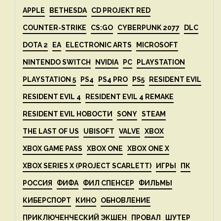
APPLE
BETHESDA
CD PROJEKT RED
COUNTER-STRIKE
CS:GO
CYBERPUNK 2077
DLC
DOTA 2
EA
ELECTRONIC ARTS
MICROSOFT
NINTENDO SWITCH
NVIDIA
PC
PLAYSTATION
PLAYSTATION 5
PS4
PS4 PRO
PS5
RESIDENT EVIL
RESIDENT EVIL 4
RESIDENT EVIL 4 REMAKE
RESIDENT EVIL НОВОСТИ
SONY
STEAM
THE LAST OF US
UBISOFT
VALVE
XBOX
XBOX GAME PASS
XBOX ONE
XBOX ONE X
XBOX SERIES X (PROJECT SCARLETT)
ИГРЫ
ПК
РОССИЯ
ФИФА
ФИЛ СПЕНСЕР
ФИЛЬМЫ
КИБЕРСПОРТ
КИНО
ОБНОВЛЕНИЕ
ПРИКЛЮЧЕНЧЕСКИЙ ЭКШЕН
ПРОВАЛ
ШУТЕР