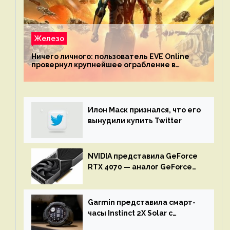
Железо
Ничего личного: пользователь EVE Online
провернул крупнейшее ограбление в
истории игры благодаря неочевидной
механике
Илон Маск признался, что его
вынудили купить Twitter
NVIDIA представила GeForce
RTX 4070 — аналог GeForce
RTX 3080 по цене $600
Garmin представила смарт-
часы Instinct 2X Solar с
бесконечной автономностью