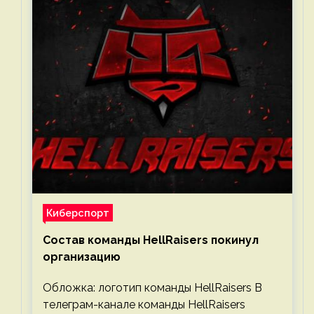
Киберспорт
Состав команды HellRaisers покинул
организацию
Обложка: логотип команды HellRaisers В
телеграм-канале команды HellRaisers