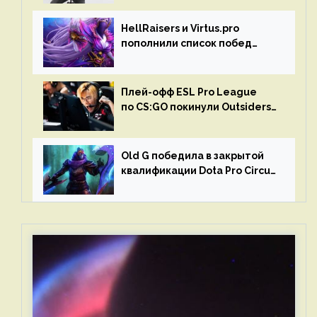
HellRaisers и Virtus.pro
пополнили список побед
в матчах второго тура DPC
Плей-офф ESL Pro League
по CS:GO покинули Outsiders
и G2 Esports
Old G победила в закрытой
квалификации Dota Pro Circuit
2023 для Западной Европы