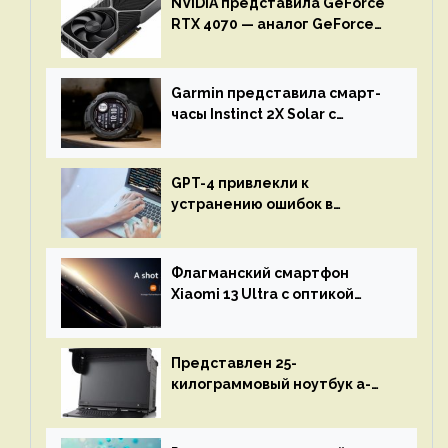
NVIDIA представила GeForce
RTX 4070 — аналог GeForce
RTX 3080 по цене $600
Garmin представила смарт-
часы Instinct 2X Solar с
бесконечной автономностью
GPT-4 привлекли к
устранению ошибок в
программах — ИИ не
остановится до полного
восстановления кода и
Флагманский смартфон
объяснит, что пошло не так
Xiaomi 13 Ultra с оптикой
Leica Vario-Summicron
представят 18 апреля
Представлен 25-
килограммовый ноутбук a-
X2P — до 192 ядер AMD Zen 4,
до 3 Тбайт DDR5 и шесть
дисплеев