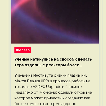
Железо
Учёные наткнулись на способ сделать
термоядерные реакторы более
компактными или мощными
Учёные из Института физики плазмы им.
Макса Планка (IPP) в процессе работы на
токамаке ASDEX Upgrade в Гархинге
(недалеко от Мюнхена) сделали открытие,
которое может привести к созданию как
более компактных термоядерных