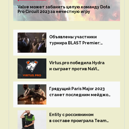
Valve может забанить целую команду Dota
Pro Circuit 2023 за нечестную игру
Объявлены участники
турнира BLAST Premier:
Spring Final 2023 по CS:GO
Virtus.pro победила Hydra
и сыграет против NaVi
на турнире Dota Pro Circuit
Грядущий Paris Major 2023
станет последним мейджор-
турниром по CS GO
Entity с россиянином
в составе проиграла Team
Liquid на Dota Pro Circuit 2023