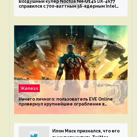
Воздушный кулер Noctua NH-U14S DX-4677
справился с 700-ваттным 56-ядерным Intel
Xeon W9-3495X
Железо
Ничего личного: пользователь EVE Online
провернул крупнейшее ограбление в
истории игры благодаря неочевидной
механике
Илон Маск признался, что его