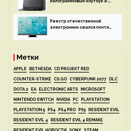
килограммовый ноутбук a-
X2P — до 192 ядер AMD Zen 4,
до 3 Тбайт DDR5 и шесть
дисплеев
Реестр отечественной
электроники сжался почти
вдвое после 1 апреля
Метки
APPLE
BETHESDA
CD PROJEKT RED
COUNTER-STRIKE
CS:GO
CYBERPUNK 2077
DLC
DOTA 2
EA
ELECTRONIC ARTS
MICROSOFT
NINTENDO SWITCH
NVIDIA
PC
PLAYSTATION
PLAYSTATION 5
PS4
PS4 PRO
PS5
RESIDENT EVIL
RESIDENT EVIL 4
RESIDENT EVIL 4 REMAKE
RESIDENT EVIL НОВОСТИ
SONY
STEAM