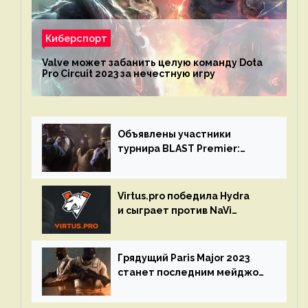
Киберспорт
Valve может забанить целую команду Dota
Pro Circuit 2023 за нечестную игру
Объявлены участники
турнира BLAST Premier:
Spring Final 2023 по CS:GO
Virtus.pro победила Hydra
и сыграет против NaVi
на турнире Dota Pro Circuit
Грядущий Paris Major 2023
станет последним мейджор-
турниром по CS GO