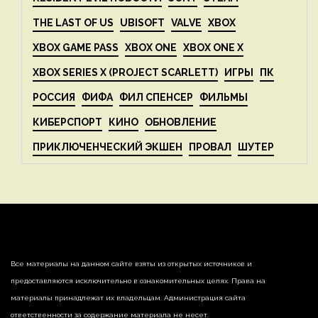
THE LAST OF US
UBISOFT
VALVE
XBOX
XBOX GAME PASS
XBOX ONE
XBOX ONE X
XBOX SERIES X (PROJECT SCARLETT)
ИГРЫ
ПК
РОССИЯ
ФИФА
ФИЛ СПЕНСЕР
ФИЛЬМЫ
КИБЕРСПОРТ
КИНО
ОБНОВЛЕНИЕ
ПРИКЛЮЧЕНЧЕСКИЙ ЭКШЕН
ПРОВАЛ
ШУТЕР
Все материалы на данном сайте взяты из открытых источников и
предоставляются исключительно в ознакомительных целях. Права на
материалы принадлежат их владельцам. Администрация сайта
ответственности за содержание материала не несет.