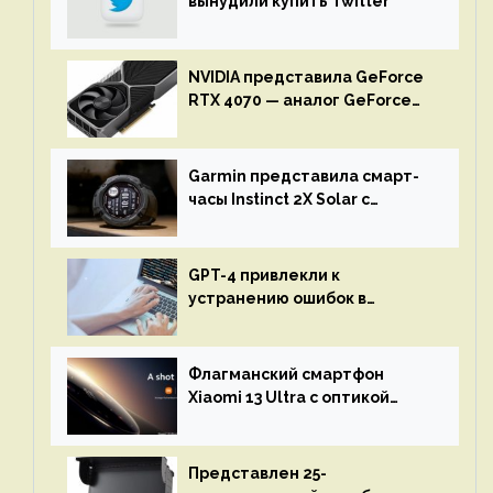
вынудили купить Twitter
NVIDIA представила GeForce
RTX 4070 — аналог GeForce
RTX 3080 по цене $600
Garmin представила смарт-
часы Instinct 2X Solar с
бесконечной автономностью
GPT-4 привлекли к
устранению ошибок в
программах — ИИ не
остановится до полного
восстановления кода и
Флагманский смартфон
объяснит, что пошло не так
Xiaomi 13 Ultra с оптикой
Leica Vario-Summicron
представят 18 апреля
Представлен 25-