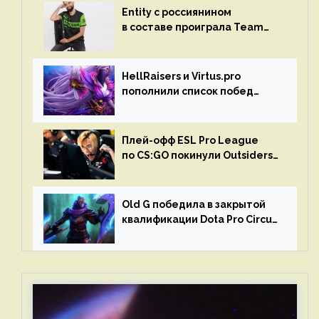
Entity с россиянином
в составе проиграла Team
Liquid на Dota Pro Circuit 2023
HellRaisers и Virtus.pro
пополнили список побед
в матчах второго тура DPC
Плей-офф ESL Pro League
по CS:GO покинули Outsiders
и G2 Esports
Old G победила в закрытой
квалификации Dota Pro Circuit
2023 для Западной Европы