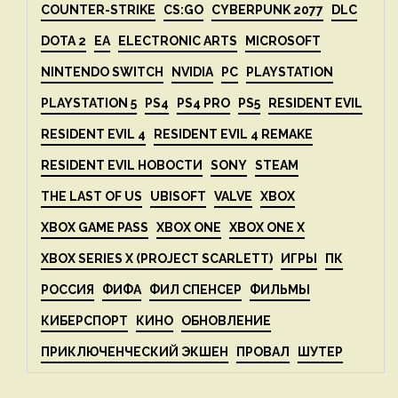
COUNTER-STRIKE
CS:GO
CYBERPUNK 2077
DLC
DOTA 2
EA
ELECTRONIC ARTS
MICROSOFT
NINTENDO SWITCH
NVIDIA
PC
PLAYSTATION
PLAYSTATION 5
PS4
PS4 PRO
PS5
RESIDENT EVIL
RESIDENT EVIL 4
RESIDENT EVIL 4 REMAKE
RESIDENT EVIL НОВОСТИ
SONY
STEAM
THE LAST OF US
UBISOFT
VALVE
XBOX
XBOX GAME PASS
XBOX ONE
XBOX ONE X
XBOX SERIES X (PROJECT SCARLETT)
ИГРЫ
ПК
РОССИЯ
ФИФА
ФИЛ СПЕНСЕР
ФИЛЬМЫ
КИБЕРСПОРТ
КИНО
ОБНОВЛЕНИЕ
ПРИКЛЮЧЕНЧЕСКИЙ ЭКШЕН
ПРОВАЛ
ШУТЕР