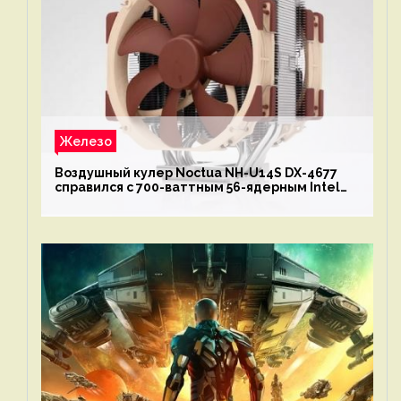
Железо
Воздушный кулер Noctua NH-U14S DX-4677
справился с 700-ваттным 56-ядерным Intel
Xeon W9-3495X