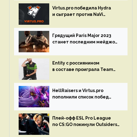
Virtus.pro победила Hydra
и сыграет против NaVi
на турнире Dota Pro Circuit
Грядущий Paris Major 2023
станет последним мейджор-
турниром по CS GO
Entity с россиянином
в составе проиграла Team
Liquid на Dota Pro Circuit 2023
HellRaisers и Virtus.pro
пополнили список побед
в матчах второго тура DPC
Плей-офф ESL Pro League
по CS:GO покинули Outsiders
и G2 Esports