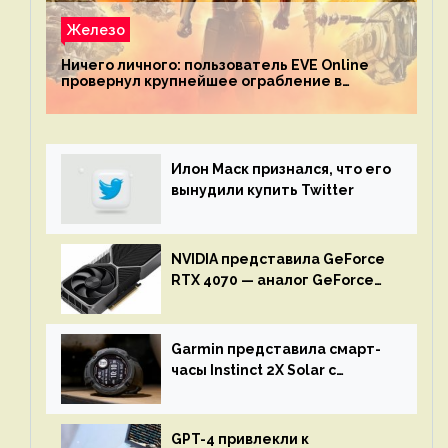
Железо
Ничего личного: пользователь EVE Online
провернул крупнейшее ограбление в
истории игры благодаря неочевидной
механике
Илон Маск признался, что его
вынудили купить Twitter
NVIDIA представила GeForce
RTX 4070 — аналог GeForce
RTX 3080 по цене $600
Garmin представила смарт-
часы Instinct 2X Solar с
бесконечной автономностью
GPT-4 привлекли к