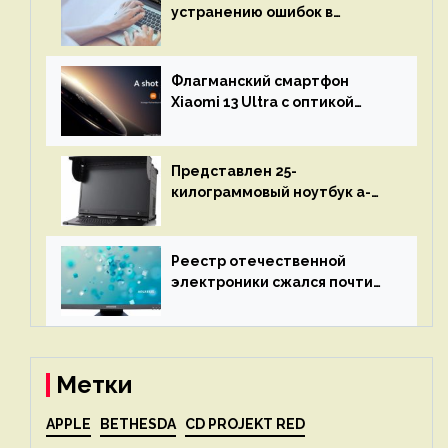
устранению ошибок в
программах — ИИ не
остановится до полного
восстановления кода и
Флагманский смартфон
объяснит, что пошло не так
Xiaomi 13 Ultra с оптикой
Leica Vario-Summicron
представят 18 апреля
Представлен 25-
килограммовый ноутбук a-
X2P — до 192 ядер AMD Zen 4,
до 3 Тбайт DDR5 и шесть
дисплеев
Реестр отечественной
электроники сжался почти
вдвое после 1 апреля
Метки
APPLE
BETHESDA
CD PROJEKT RED