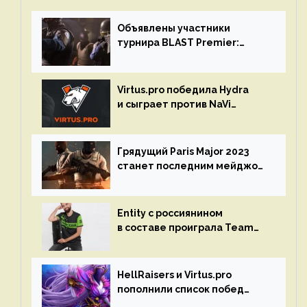
Объявлены участники
турнира BLAST Premier:
Spring Final 2023 по CS:GO
Virtus.pro победила Hydra
и сыграет против NaVi
на турнире Dota Pro Circuit
Грядущий Paris Major 2023
станет последним мейджор-
турниром по CS GO
Entity с россиянином
в составе проиграла Team
Liquid на Dota Pro Circuit 2023
HellRaisers и Virtus.pro
пополнили список побед
в матчах второго тура DPC