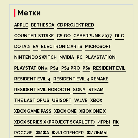
Метки
APPLE
BETHESDA
CD PROJEKT RED
COUNTER-STRIKE
CS:GO
CYBERPUNK 2077
DLC
DOTA 2
EA
ELECTRONIC ARTS
MICROSOFT
NINTENDO SWITCH
NVIDIA
PC
PLAYSTATION
PLAYSTATION 5
PS4
PS4 PRO
PS5
RESIDENT EVIL
RESIDENT EVIL 4
RESIDENT EVIL 4 REMAKE
RESIDENT EVIL НОВОСТИ
SONY
STEAM
THE LAST OF US
UBISOFT
VALVE
XBOX
XBOX GAME PASS
XBOX ONE
XBOX ONE X
XBOX SERIES X (PROJECT SCARLETT)
ИГРЫ
ПК
РОССИЯ
ФИФА
ФИЛ СПЕНСЕР
ФИЛЬМЫ