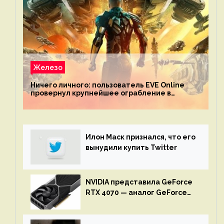
Железо
Ничего личного: пользователь EVE Online
провернул крупнейшее ограбление в
истории игры благодаря неочевидной
механике
Илон Маск признался, что его
вынудили купить Twitter
NVIDIA представила GeForce
RTX 4070 — аналог GeForce
RTX 3080 по цене $600