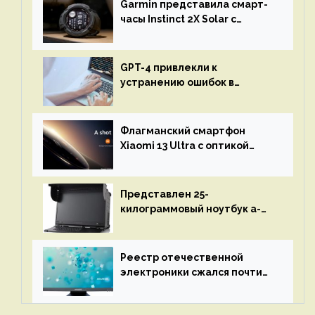
Garmin представила смарт-
часы Instinct 2X Solar с
бесконечной автономностью
GPT-4 привлекли к
устранению ошибок в
программах — ИИ не
остановится до полного
восстановления кода и
Флагманский смартфон
объяснит, что пошло не так
Xiaomi 13 Ultra с оптикой
Leica Vario-Summicron
представят 18 апреля
Представлен 25-
килограммовый ноутбук a-
X2P — до 192 ядер AMD Zen 4,
до 3 Тбайт DDR5 и шесть
дисплеев
Реестр отечественной
электроники сжался почти
вдвое после 1 апреля