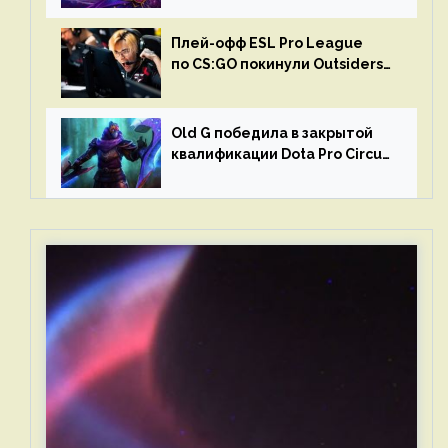
Плей-офф ESL Pro League
по CS:GO покинули Outsiders
и G2 Esports
Old G победила в закрытой
квалификации Dota Pro Circuit
2023 для Западной Европы