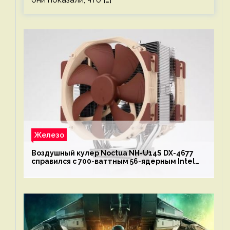
Железо
Воздушный кулер Noctua NH-U14S DX-4677
справился с 700-ваттным 56-ядерным Intel
Xeon W9-3495X