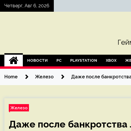
Skip
Четверг, Авг 6, 2026
to
content
Гей
НОВОСТИ
PC
PLAYSTATION
XBOX
ЖЕ
Home
Железо
Даже после банкротства
Железо
Даже после банкротства