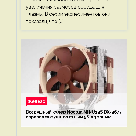
увеличения размеров сосуда для
плазмы. В серии экспериментов они
показали, что […]
Железо
Воздушный кулер Noctua NH-U14S DX-4677
справился с 700-ваттным 56-ядерным
Intel Xeon W9-3495X