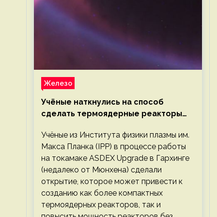
Железо
Учёные наткнулись на способ
сделать термоядерные реакторы
более компактными или мощными
Учёные из Института физики плазмы им.
Макса Планка (IPP) в процессе работы
на токамаке ASDEX Upgrade в Гархинге
(недалеко от Мюнхена) сделали
открытие, которое может привести к
созданию как более компактных
термоядерных реакторов, так и
повысить мощность реакторов без