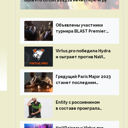
Dota Pro Circuit 2023 за нечестную игру
Объявлены участники
турнира BLAST Premier:
Spring Final 2023 по CS:GO
Virtus.pro победила Hydra
и сыграет против NaVi
на турнире Dota Pro
Circuit
Грядущий Paris Major 2023
станет последним
мейджор-турниром по CS
GO
Entity с россиянином
в составе проиграла
Team Liquid на Dota Pro
Circuit 2023