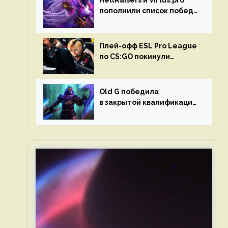
HellRaisers и Virtus.pro
пополнили список побед
в матчах второго тура DPC
Плей-офф ESL Pro League
по CS:GO покинули
Outsiders и G2 Esports
Old G победила
в закрытой квалификации
Dota Pro Circuit 2023 для
Западной Европы