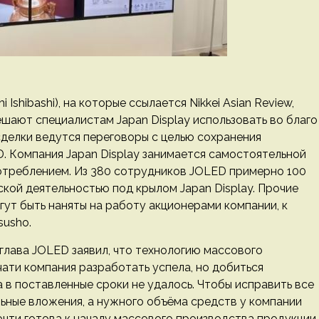
shibashi), на которые ссылается Nikkei Asian Review,
ешают специалистам Japan Display использовать во благо
делки ведутся переговоры с целью сохранения
. Компания Japan Display занимается самостоятельной
треблением. Из 380 сотрудников JOLED примерно 100
кой деятельностью под крылом Japan Display. Прочие
ут быть наняты на работу акционерами компании, к
susho.
глава JOLED заявил, что технологию массового
ти компания разработать успела, но добиться
 в поставленные сроки не удалось. Чтобы исправить все
ьные вложения, а нужного объёма средств у компании
очти готова к началу массового производства продукции,