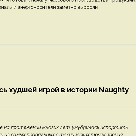
ериалы и энергоносители заметно выросли.
лась худшей игрой в истории Naughty
ве на протяжении многих лет, умудрилась испортить
дин из самых провальных с технических точек зрения