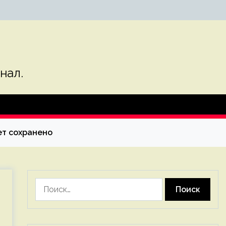
нал.
ет сохранено
Найти: