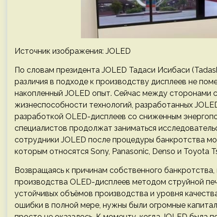
Источник изображения: JOLED
По словам президента JOLED Тадаси Исибаси (Tadashi I
различия в подходе к производству дисплеев не пом
накопленный JOLED опыт. Сейчас между сторонами с
жизнеспособности технологий, разработанных JOLED
разработкой OLED-дисплеев со сниженным энергопо
специалистов продолжат заниматься исследовательс
сотрудники JOLED после процедуры банкротства мог
которым относятся Sony, Panasonic, Denso и Toyota T
Возвращаясь к причинам собственного банкротства, 
производства OLED-дисплеев методом струйной печа
устойчивых объёмов производства и уровня качества
ошибки в полной мере, нужны были огромные капитал
просто не оказалось. К моменту, когда JOLED была п