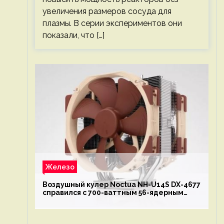
увеличения размеров сосуда для
плазмы. В серии экспериментов они
показали, что […]
Железо
Воздушный кулер Noctua NH-U14S DX-4677
справился с 700-ваттным 56-ядерным
Intel Xeon W9-3495X