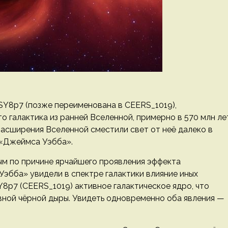
SY8p7 (позже переименована в CEERS_1019),
о галактика из ранней Вселенной, примерно в 570 млн ле
расширения Вселенной сместили свет от неё далеко в
 «Джеймса Уэбба».
м по причине ярчайшего проявления эффекта
эбба» увидели в спектре галактики влияние иных
Y8p7 (CEERS_1019) активное галактическое ядро, что
вной чёрной дыры. Увидеть одновременно оба явления —