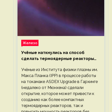
Железо
Учёные наткнулись на способ
сделать термоядерные реакторы
более компактными или мощными
Учёные из Института физики плазмы им.
Макса Планка (IPP) в процессе работы
на токамаке ASDEX Upgrade в Гархинге
(недалеко от Мюнхена) сделали
открытие, которое может привести к
созданию как более компактных
термоядерных реакторов, так и
повысить мощность реакторов без