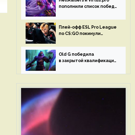
HellRaisers и Virtus.pro
пополнили список побед
в матчах второго тура DPC
Плей-офф ESL Pro League
по CS:GO покинули
Outsiders и G2 Esports
Old G победила
в закрытой квалификации
Dota Pro Circuit 2023 для
Западной Европы