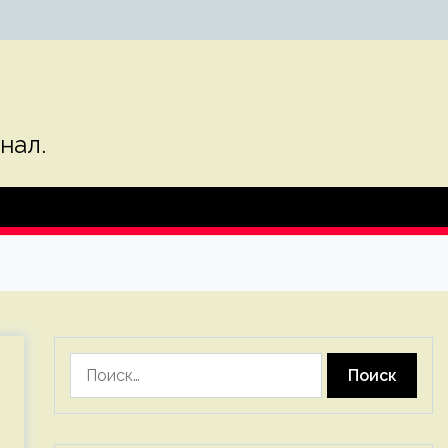
нал.
Найти: