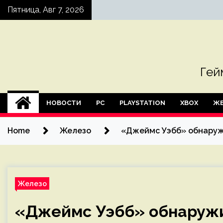
Skip
Пятница, Авг 7, 2026
to
content
Гей
НОВОСТИ
PC
PLAYSTATION
XBOX
ЖЕ
Home
Железо
«Джеймс Уэбб» обнаруж
Железо
«Джеймс Уэбб» обнаруж