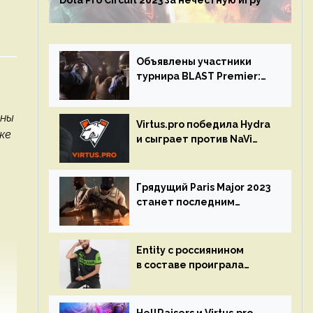
Dota Pro Circuit 2023 за нечестную игру
Объявлены участники
турнира BLAST Premier:
Spring Final 2023 по CS:GO
ины
Virtus.pro победила Hydra
же
и сыграет против NaVi
на турнире Dota Pro
Circuit
Грядущий Paris Major 2023
станет последним
мейджор-турниром по CS
GO
Entity с россиянином
в составе проиграла
Team Liquid на Dota Pro
Circuit 2023