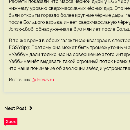
Расчёты показали, что масса чёрной дыры у EGSY8p7 
нижнему уровню сверхмассивных чёрных дыр. Это не
были открыты гораздо более крупные чёрные дыры: г
после Большого взрыва, имеет сверхмассивную чёрну
J0313-1806, обнаруженная в 670 млн лет после Больш
В то же время в обоих галактиках-квазарах в спектре
EGSY8p7. Поэтому она может быть промежуточным эт
«Уэббу» дали только час на совершение этого интер
Уэбб» начнёт выдавать такой огромный поток новых 
что наше понимание об эволюции звёзд и устройства
Источник:
3dnews.ru
Next Post
Xbox