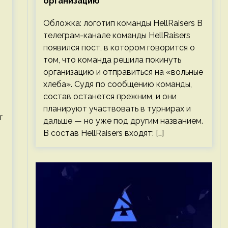
организацию
Обложка: логотип команды HellRaisers В
телеграм-канале команды HellRaisers
появился пост, в котором говорится о
том, что команда решила покинуть
организацию и отправиться на «вольные
хлеба». Судя по сообщению команды,
состав останется прежним, и они
планируют участвовать в турнирах и
т
дальше — но уже под другим названием.
В состав HellRaisers входят: […]