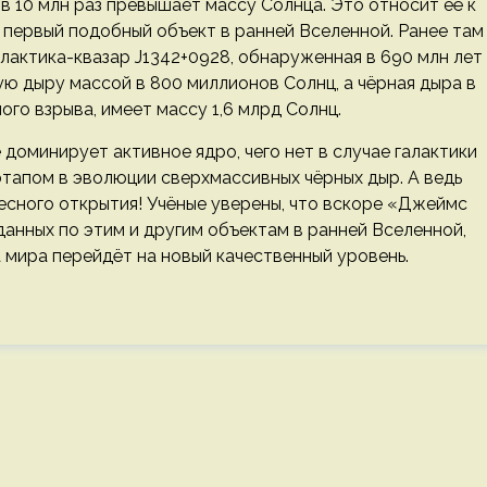
в 10 млн раз превышает массу Солнца. Это относит её к
 первый подобный объект в ранней Вселенной. Ранее там
алактика-квазар J1342+0928, обнаруженная в 690 млн лет
ю дыру массой в 800 миллионов Солнц, а чёрная дыра в
ого взрыва, имеет массу 1,6 млрд Солнц.
 доминирует активное ядро, чего нет в случае галактики
апом в эволюции сверхмассивных чёрных дыр. А ведь
есного открытия! Учёные уверены, что вскоре «Джеймс
данных по этим и другим объектам в ранней Вселенной,
 мира перейдёт на новый качественный уровень.