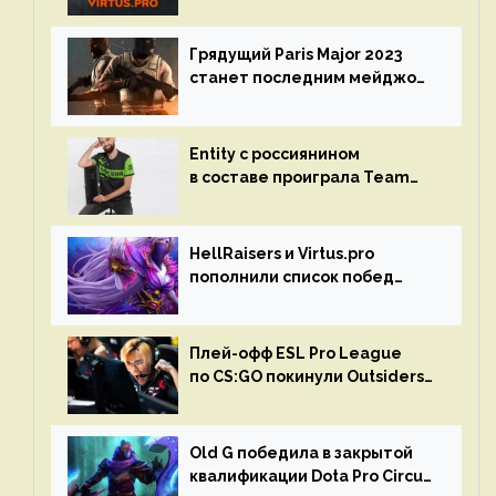
на турнире Dota Pro Circuit
Грядущий Paris Major 2023
станет последним мейджор-
турниром по CS GO
Entity с россиянином
в составе проиграла Team
Liquid на Dota Pro Circuit 2023
HellRaisers и Virtus.pro
пополнили список побед
в матчах второго тура DPC
Плей-офф ESL Pro League
по CS:GO покинули Outsiders
и G2 Esports
Old G победила в закрытой
квалификации Dota Pro Circuit