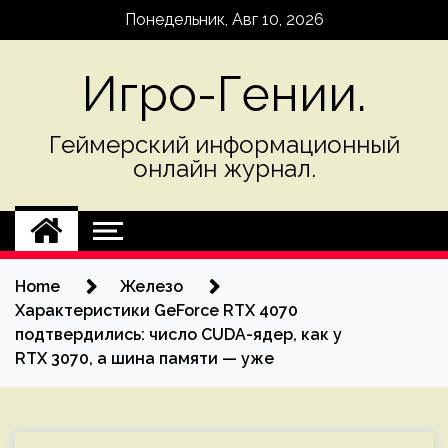
Skip
Понедельник, Авг 10, 2026
to
content
Игро-Гении.
Геймерский информационный
онлайн журнал.
Home
Железо
Характеристики GeForce RTX 4070
подтвердились: число CUDA-ядер, как у
RTX 3070, а шина памяти — уже