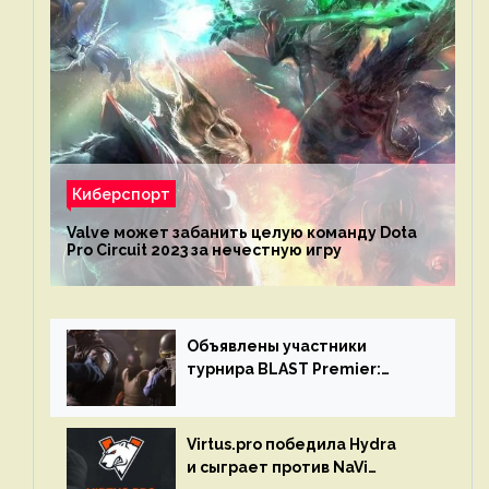
Киберспорт
Valve может забанить целую команду Dota
Pro Circuit 2023 за нечестную игру
Объявлены участники
турнира BLAST Premier:
Spring Final 2023 по CS:GO
Virtus.pro победила Hydra
и сыграет против NaVi