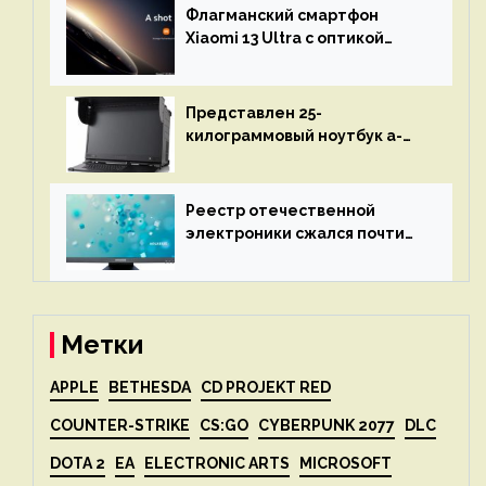
восстановления кода и
Флагманский смартфон
объяснит, что пошло не так
Xiaomi 13 Ultra с оптикой
Leica Vario-Summicron
представят 18 апреля
Представлен 25-
килограммовый ноутбук a-
X2P — до 192 ядер AMD Zen 4,
до 3 Тбайт DDR5 и шесть
дисплеев
Реестр отечественной
электроники сжался почти
вдвое после 1 апреля
Метки
APPLE
BETHESDA
CD PROJEKT RED
COUNTER-STRIKE
CS:GO
CYBERPUNK 2077
DLC
DOTA 2
EA
ELECTRONIC ARTS
MICROSOFT