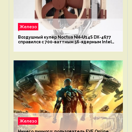
Железо
Воздушный кулер Noctua NH-U14S DX-4677
справился с 700-ваттным 56-ядерным Intel
Xeon W9-3495X
Железо
Ничего личного: пользователь EVE Online