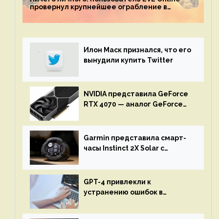
провернул крупнейшее ограбление в
истории игры благодаря неочевидной
механике
Илон Маск признался, что его
вынудили купить Twitter
NVIDIA представила GeForce
RTX 4070 — аналог GeForce
RTX 3080 по цене $600
Garmin представила смарт-
часы Instinct 2X Solar с
бесконечной автономностью
GPT-4 привлекли к
устранению ошибок в
программах — ИИ не
остановится до полного