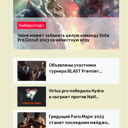
Киберспорт
Valve может забанить целую команду Dota
Pro Circuit 2023 за нечестную игру
Объявлены участники
турнира BLAST Premier:
Spring Final 2023 по CS:GO
Virtus.pro победила Hydra
и сыграет против NaVi
на турнире Dota Pro Circuit
Грядущий Paris Major 2023
станет последним мейджор-