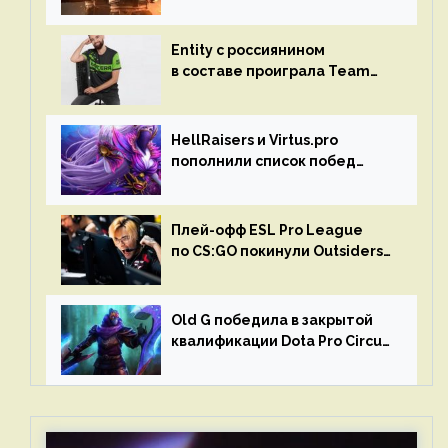
турниром по CS GO
Entity с россиянином
в составе проиграла Team
Liquid на Dota Pro Circuit 2023
HellRaisers и Virtus.pro
пополнили список побед
в матчах второго тура DPC
Плей-офф ESL Pro League
по CS:GO покинули Outsiders
и G2 Esports
Old G победила в закрытой
квалификации Dota Pro Circuit
2023 для Западной Европы