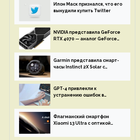
Илон Маск признался, что его
вынудили купить Twitter
NVIDIA представила GeForce
RTX 4070 — аналог GeForce
RTX 3080 по цене $600
Garmin представила смарт-
часы Instinct 2X Solar с
бесконечной автономностью
GPT-4 привлекли к
устранению ошибок в
программах — ИИ не
остановится до полного
восстановления кода и
Флагманский смартфон
объяснит, что пошло не так
Xiaomi 13 Ultra с оптикой
Leica Vario-Summicron
представят 18 апреля