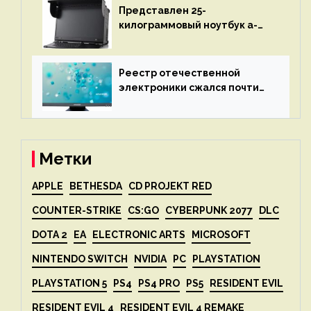
Представлен 25-
килограммовый ноутбук a-
X2P — до 192 ядер AMD Zen 4,
до 3 Тбайт DDR5 и шесть
дисплеев
Реестр отечественной
электроники сжался почти
вдвое после 1 апреля
Метки
APPLE
BETHESDA
CD PROJEKT RED
COUNTER-STRIKE
CS:GO
CYBERPUNK 2077
DLC
DOTA 2
EA
ELECTRONIC ARTS
MICROSOFT
NINTENDO SWITCH
NVIDIA
PC
PLAYSTATION
PLAYSTATION 5
PS4
PS4 PRO
PS5
RESIDENT EVIL
RESIDENT EVIL 4
RESIDENT EVIL 4 REMAKE