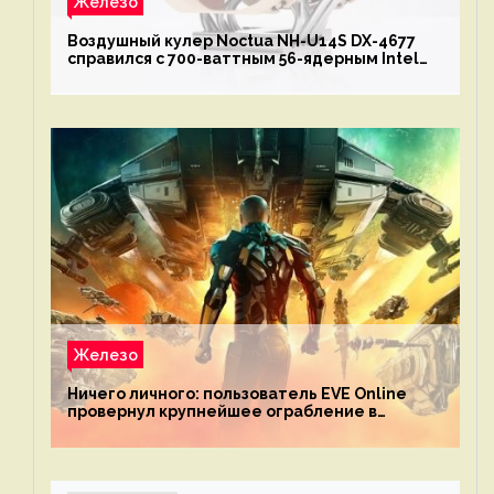
Железо
Воздушный кулер Noctua NH-U14S DX-4677
справился с 700-ваттным 56-ядерным Intel
Xeon W9-3495X
Железо
Ничего личного: пользователь EVE Online
провернул крупнейшее ограбление в
истории игры благодаря неочевидной
механике