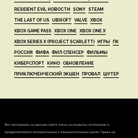
RESIDENT EVIL НОВОСТИ
SONY
STEAM
THE LAST OF US
UBISOFT
VALVE
XBOX
XBOX GAME PASS
XBOX ONE
XBOX ONE X
XBOX SERIES X (PROJECT SCARLETT)
ИГРЫ
ПК
РОССИЯ
ФИФА
ФИЛ СПЕНСЕР
ФИЛЬМЫ
КИБЕРСПОРТ
КИНО
ОБНОВЛЕНИЕ
ПРИКЛЮЧЕНЧЕСКИЙ ЭКШЕН
ПРОВАЛ
ШУТЕР
Все материалы на данном сайте взяты из открытых источников и
предоставляются исключительно в ознакомительных целях. Права на