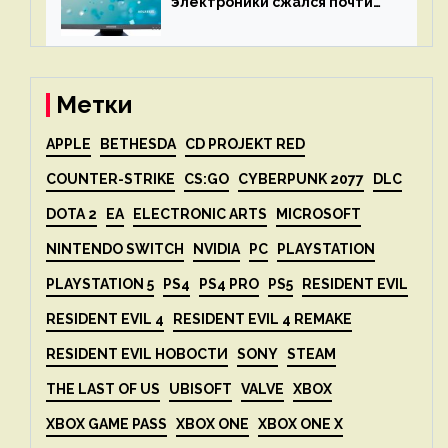
электроники сжался почти
вдвое после 1 апреля
Метки
APPLE
BETHESDA
CD PROJEKT RED
COUNTER-STRIKE
CS:GO
CYBERPUNK 2077
DLC
DOTA 2
EA
ELECTRONIC ARTS
MICROSOFT
NINTENDO SWITCH
NVIDIA
PC
PLAYSTATION
PLAYSTATION 5
PS4
PS4 PRO
PS5
RESIDENT EVIL
RESIDENT EVIL 4
RESIDENT EVIL 4 REMAKE
RESIDENT EVIL НОВОСТИ
SONY
STEAM
THE LAST OF US
UBISOFT
VALVE
XBOX
XBOX GAME PASS
XBOX ONE
XBOX ONE X