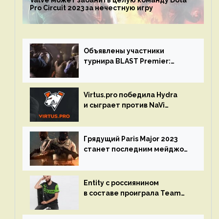
Valve может забанить целую команду Dota
Pro Circuit 2023 за нечестную игру
Объявлены участники
турнира BLAST Premier:
Spring Final 2023 по CS:GO
Virtus.pro победила Hydra
и сыграет против NaVi
на турнире Dota Pro Circuit
Грядущий Paris Major 2023
станет последним мейджор-
турниром по CS GO
Entity с россиянином
в составе проиграла Team
Liquid на Dota Pro Circuit 2023