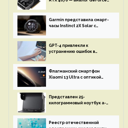
RTX 4070 — аналог GeForce
RTX 3080 по цене $600
Garmin представила смарт-
часы Instinct 2X Solar с
бесконечной автономностью
GPT-4 привлекли к
устранению ошибок в
программах — ИИ не
остановится до полного
восстановления кода и
Флагманский смартфон
объяснит, что пошло не так
Xiaomi 13 Ultra с оптикой
Leica Vario-Summicron
представят 18 апреля
Представлен 25-
килограммовый ноутбук a-
X2P — до 192 ядер AMD Zen 4,
до 3 Тбайт DDR5 и шесть
дисплеев
Реестр отечественной