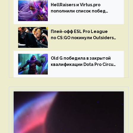
HellRaisers и Virtus.pro
пополнили список побед
в матчах второго тура DPC
Плей-офф ESL Pro League
по CS:GO покинули Outsiders
и G2 Esports
Old G победила в закрытой
квалификации Dota Pro Circuit
2023 для Западной Европы