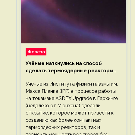
Железо
Учёные наткнулись на способ
сделать термоядерные реакторы
более компактными или мощными
Учёные из Института физики плазмы им.
Макса Планка (IPP) в процессе работы
на токамаке ASDEX Upgrade в Гархинге
(недалеко от Мюнхена) сделали
открытие, которое может привести к
созданию как более компактных
термоядерных реакторов, так и
повысить мощность реакторов без