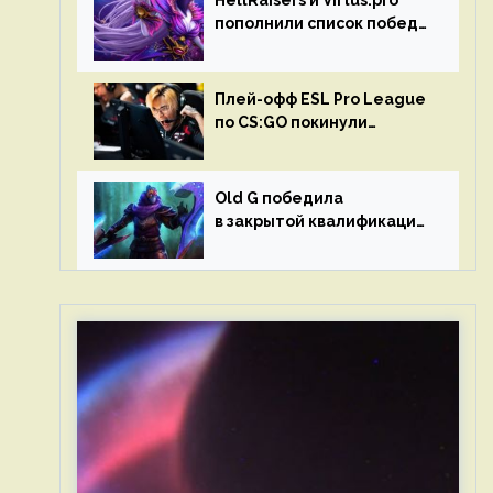
HellRaisers и Virtus.pro
пополнили список побед
в матчах второго тура DPC
Плей-офф ESL Pro League
по CS:GO покинули
Outsiders и G2 Esports
Old G победила
в закрытой квалификации
Dota Pro Circuit 2023 для
Западной Европы