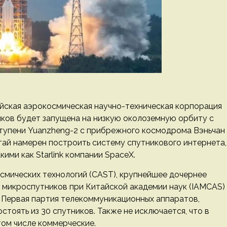
айская аэрокосмическая научно-техническая корпорация
иков будет запущена на низкую околоземную орбиту с
тупени Yuanzheng-2 с прибрежного космодрома Вэньчан
итай намерен построить систему спутникового интернета,
ими как Starlink компании SpaceX.
смических технологий (CAST), крупнейшее дочернее
 микроспутников при Китайской академии наук (IAMCAS)
. Первая партия телекоммуникационных аппаратов,
стоять из 30 спутников. Также не исключается, что в
том числе коммерческие.