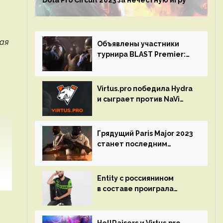
Dota Pro Circuit 2023 за нечестную игру
ная
Объявлены участники
турнира BLAST Premier:
Spring Final 2023 по CS:GO
Virtus.pro победила Hydra
и сыграет против NaVi
на турнире Dota Pro
Circuit
Грядущий Paris Major 2023
станет последним
мейджор-турниром по CS
GO
Entity с россиянином
в составе проиграла
Team Liquid на Dota Pro
Circuit 2023