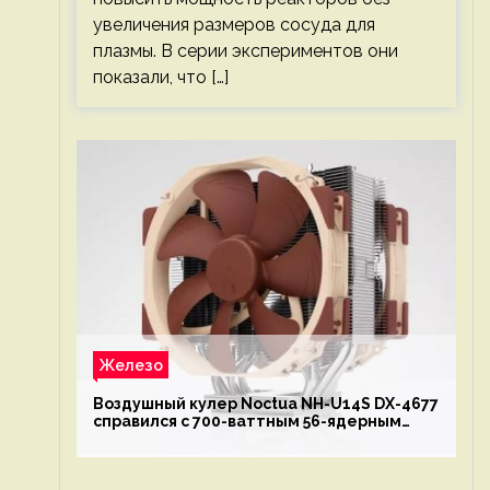
увеличения размеров сосуда для
плазмы. В серии экспериментов они
показали, что […]
Железо
Воздушный кулер Noctua NH-U14S DX-4677
справился с 700-ваттным 56-ядерным
Intel Xeon W9-3495X