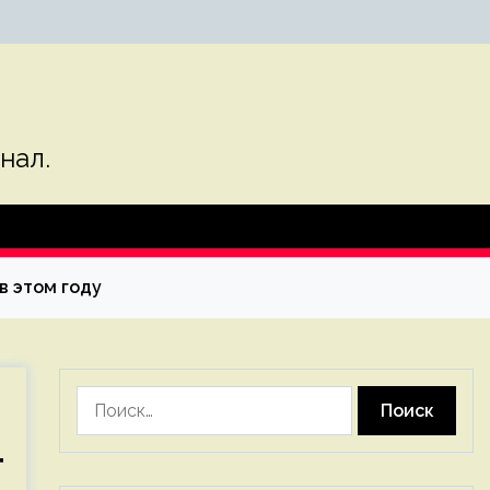
нал.
в этом году
Найти:
т