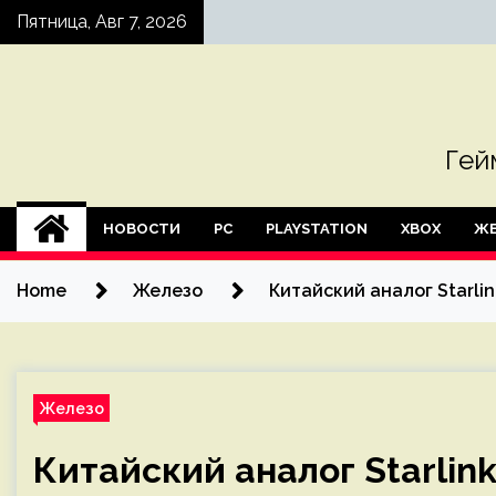
Skip
Пятница, Авг 7, 2026
to
content
Гей
НОВОСТИ
PC
PLAYSTATION
XBOX
ЖЕ
Home
Железо
Китайский аналог Starlin
Железо
Китайский аналог Starlink