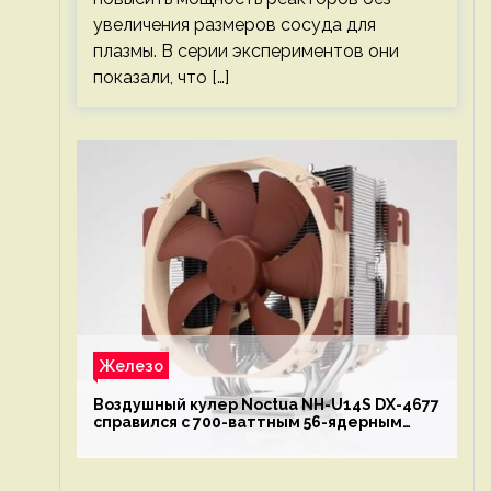
увеличения размеров сосуда для
плазмы. В серии экспериментов они
показали, что […]
Железо
Воздушный кулер Noctua NH-U14S DX-4677
справился с 700-ваттным 56-ядерным
Intel Xeon W9-3495X