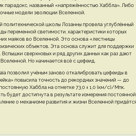
ик парадокс, названный «напряжённостью Хаббла». Либо
бочные модели эволюции Вселенной.
й политехнической школы Лозанны провела углублённый
ёзды переменной светимости, характеристики которых
них маяков во Вселенной. Это основа «лестницы
изических объектов. Эта основа служит для поддержки
. Вспышки сверхновых и ряд других данных как раз дают
Вселенной. Но начинается всё с цефеид.
aia позволил учёным заново откалибровать цефеиды в
нейка» повысила точность до рекордных значений — до
постоянную Хаббла на отметке 73,0 ± 1,0 (км/с)/Мпк.
ть будет достигнута в результате измерения постоянной
ление о механизме развития и жизни Вселенной придётс