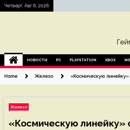
Skip
Четверг, Авг 6, 2026
to
content
Гей
НОВОСТИ
PC
PLAYSTATION
XBOX
ЖЕ
Home
Железо
«Космическую линейку»
Железо
«Космическую линейку» 