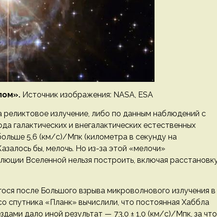
лом».
Источник изображения: NASA, ESA
 реликтовое излучение, либо по данным наблюдений с
да галактических и внегалактических естественных
больше 5,6 (км/с)/Мпк (километра в секунду на
Казалось бы, мелочь. Но из-за этой «мелочи»
люции Вселенной нельзя построить, включая расстановк
гося после Большого взрыва микроволнового излучения в
о спутника «Планк» вычислили, что постоянная Хаббла
здами дало иной результат — 73,0 ± 1,0 (км/с)/Мпк, за что