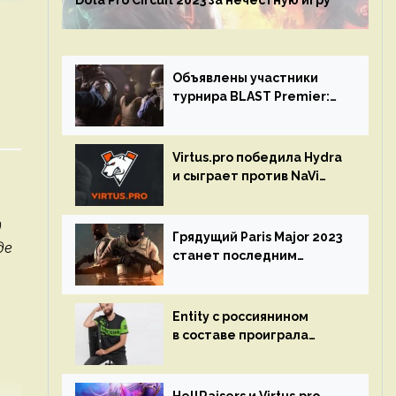
Dota Pro Circuit 2023 за нечестную игру
Объявлены участники
турнира BLAST Premier:
Spring Final 2023 по CS:GO
Virtus.pro победила Hydra
и сыграет против NaVi
на турнире Dota Pro
Circuit
д
Грядущий Paris Major 2023
де
станет последним
мейджор-турниром по CS
GO
Entity с россиянином
в составе проиграла
Team Liquid на Dota Pro
Circuit 2023