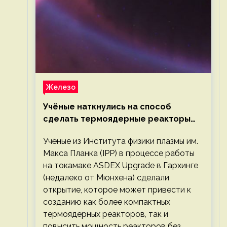
Железо
Учёные наткнулись на способ
сделать термоядерные реакторы
более компактными или мощными
Учёные из Института физики плазмы им.
Макса Планка (IPP) в процессе работы
на токамаке ASDEX Upgrade в Гархинге
(недалеко от Мюнхена) сделали
открытие, которое может привести к
созданию как более компактных
термоядерных реакторов, так и
повысить мощность реакторов без