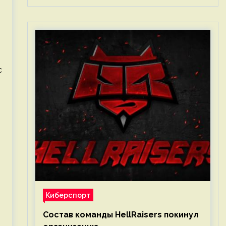
с
я
Киберспорт
Состав команды HellRaisers покинул