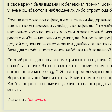
в своё время была выдана Нобелевская премия. Возн
учёные ошибаются в наблюдениях, либо строят оши
Группа астрономов с факультета физики Федерально
анализ таких переменных звёзд, как цефеиды. Это зв
настолько хорошо поняты, что они играют роль ближ
расстояний» — методики оценки удалённости астроф
другой ступеньки — сверхновых в далёких галактиках
базу для расчёта постоянной Хаббла в наблюдаемой 
Свежий релиз данных астрометрического спутника G
нашей галактике. Это означает, что «космическая ли
погрешности менее ±0,9 %. Это до предела укрепило 
Вероятность ошибки ничтожна. Если такая же точнос
Хаббла по реликтовому излучению, то наше представ
менять.
Источник:
3dnews.ru