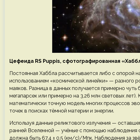
Цефеида RS Puppis, сфотографированная «Хабб
Постоянная Хаббла рассчитывается либо с опорой на
использованием «космической линейки» — разного ро
маяков. Разница в данных получается примерно чуть 
мегапарсек или примерно на 3,26 млн световых лет). 
математически точную модель многих процессов эво
точек в поисках тёмной материи и энергии.
Используя данные реликтового излучения — оставше
ранней Вселенной — учёные с помощью наблюдения с
должна быть 67,4 ± 0,5 (км/с)/Мпк. Наблюдения за звё