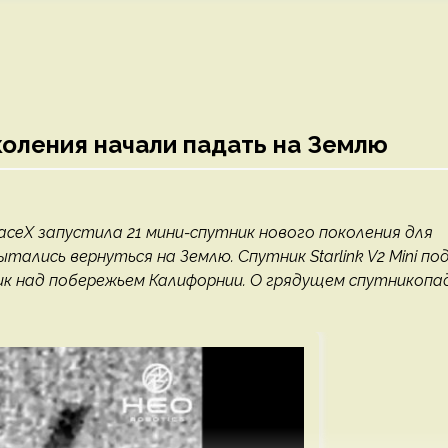
околения начали падать на Землю
aceX запустила 21 мини-спутник нового поколения для
пытались вернуться на Землю. Спутник Starlink V2 Mini по
ик над побережьем Калифорнии. О грядущем спутникопа