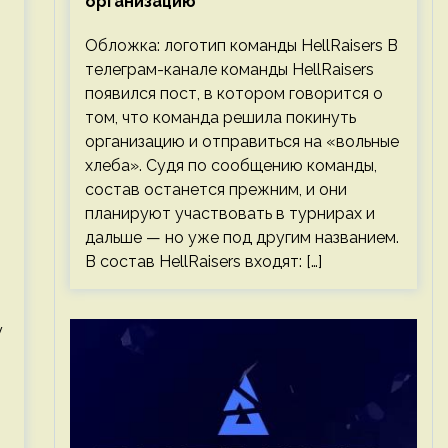
организацию
Обложка: логотип команды HellRaisers В
телеграм-канале команды HellRaisers
появился пост, в котором говорится о
том, что команда решила покинуть
организацию и отправиться на «вольные
хлеба». Судя по сообщению команды,
состав останется прежним, и они
планируют участвовать в турнирах и
дальше — но уже под другим названием.
В состав HellRaisers входят: […]
у