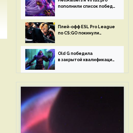
HellRaisers и Virtus.pro
пополнили список побед
в матчах второго тура DPC
Плей-офф ESL Pro League
по CS:GO покинули
Outsiders и G2 Esports
Old G победила
в закрытой квалификации
Dota Pro Circuit 2023 для
Западной Европы