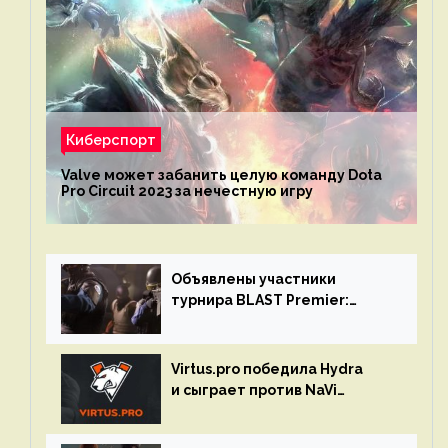
Киберспорт
Valve может забанить целую команду Dota
Pro Circuit 2023 за нечестную игру
Объявлены участники
турнира BLAST Premier:
Spring Final 2023 по CS:GO
Virtus.pro победила Hydra
и сыграет против NaVi
на турнире Dota Pro Circuit