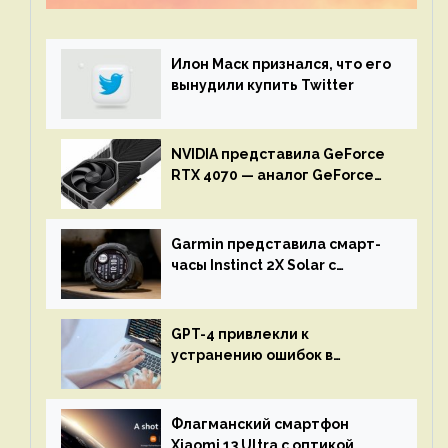
механике
Илон Маск признался, что его
вынудили купить Twitter
NVIDIA представила GeForce
RTX 4070 — аналог GeForce
RTX 3080 по цене $600
Garmin представила смарт-
часы Instinct 2X Solar с
бесконечной автономностью
GPT-4 привлекли к
устранению ошибок в
программах — ИИ не
остановится до полного
восстановления кода и
Флагманский смартфон
объяснит, что пошло не так
Xiaomi 13 Ultra с оптикой