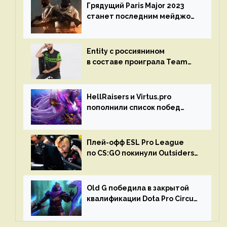
Грядущий Paris Major 2023
станет последним мейджор-
турниром по CS GO
Entity с россиянином
в составе проиграла Team
Liquid на Dota Pro Circuit 2023
HellRaisers и Virtus.pro
пополнили список побед
в матчах второго тура DPC
Плей-офф ESL Pro League
по CS:GO покинули Outsiders
и G2 Esports
Old G победила в закрытой
квалификации Dota Pro Circuit
2023 для Западной Европы