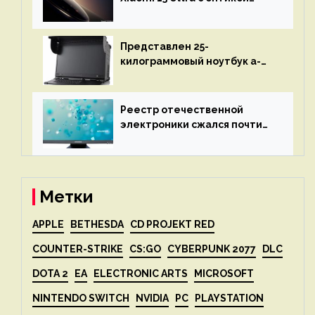
Leica Vario-Summicron
представят 18 апреля
Представлен 25-
килограммовый ноутбук a-
X2P — до 192 ядер AMD Zen 4,
до 3 Тбайт DDR5 и шесть
дисплеев
Реестр отечественной
электроники сжался почти
вдвое после 1 апреля
Метки
APPLE
BETHESDA
CD PROJEKT RED
COUNTER-STRIKE
CS:GO
CYBERPUNK 2077
DLC
DOTA 2
EA
ELECTRONIC ARTS
MICROSOFT
NINTENDO SWITCH
NVIDIA
PC
PLAYSTATION