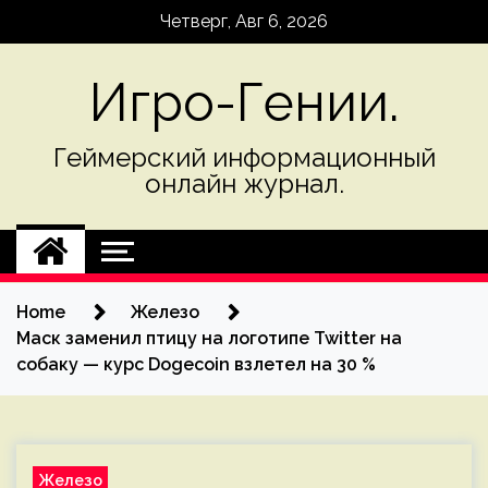
Skip
Четверг, Авг 6, 2026
to
content
Игро-Гении.
Геймерский информационный
онлайн журнал.
Home
Железо
Маск заменил птицу на логотипе Twitter на
собаку — курс Dogecoin взлетел на 30 %
Железо