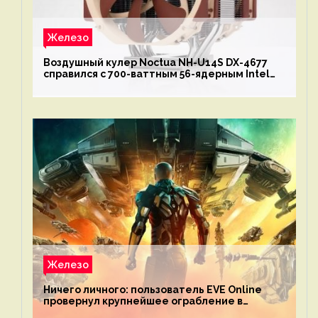
Железо
Воздушный кулер Noctua NH-U14S DX-4677
справился с 700-ваттным 56-ядерным Intel
Xeon W9-3495X
Железо
Ничего личного: пользователь EVE Online
провернул крупнейшее ограбление в
истории игры благодаря неочевидной