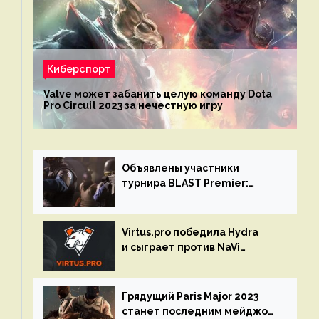
Киберспорт
Valve может забанить целую команду Dota
Pro Circuit 2023 за нечестную игру
Объявлены участники
турнира BLAST Premier:
Spring Final 2023 по CS:GO
Virtus.pro победила Hydra
и сыграет против NaVi
на турнире Dota Pro Circuit
Грядущий Paris Major 2023
станет последним мейджор-