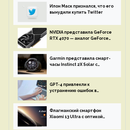
Илон Маск признался, что его
вынудили купить Twitter
NVIDIA представила GeForce
RTX 4070 — аналог GeForce
RTX 3080 по цене $600
Garmin представила смарт-
часы Instinct 2X Solar с
бесконечной автономностью
GPT-4 привлекли к
устранению ошибок в
программах — ИИ не
остановится до полного
восстановления кода и
Флагманский смартфон
объяснит, что пошло не так
Xiaomi 13 Ultra с оптикой
Leica Vario-Summicron
представят 18 апреля