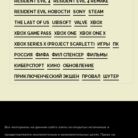
RESIDENT EVIL 4
RESIDENT EVIL 4 REMAKE
RESIDENT EVIL НОВОСТИ
SONY
STEAM
THE LAST OF US
UBISOFT
VALVE
XBOX
XBOX GAME PASS
XBOX ONE
XBOX ONE X
XBOX SERIES X (PROJECT SCARLETT)
ИГРЫ
ПК
РОССИЯ
ФИФА
ФИЛ СПЕНСЕР
ФИЛЬМЫ
КИБЕРСПОРТ
КИНО
ОБНОВЛЕНИЕ
ПРИКЛЮЧЕНЧЕСКИЙ ЭКШЕН
ПРОВАЛ
ШУТЕР
Все материалы на данном сайте взяты из открытых источников и
предоставляются исключительно в ознакомительных целях. Права на