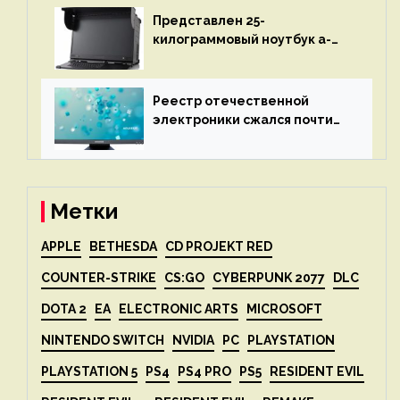
Представлен 25-
килограммовый ноутбук a-
X2P — до 192 ядер AMD Zen 4,
до 3 Тбайт DDR5 и шесть
дисплеев
Реестр отечественной
электроники сжался почти
вдвое после 1 апреля
Метки
APPLE
BETHESDA
CD PROJEKT RED
COUNTER-STRIKE
CS:GO
CYBERPUNK 2077
DLC
DOTA 2
EA
ELECTRONIC ARTS
MICROSOFT
NINTENDO SWITCH
NVIDIA
PC
PLAYSTATION
PLAYSTATION 5
PS4
PS4 PRO
PS5
RESIDENT EVIL