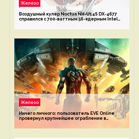
Железо
Воздушный кулер Noctua NH-U14S DX-4677
справился с 700-ваттным 56-ядерным Intel
Xeon W9-3495X
Железо
Ничего личного: пользователь EVE Online
провернул крупнейшее ограбление в
истории игры благодаря неочевидной
механике