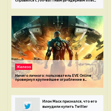
справился с 700-ваттным 56-ядерным Intel
Xeon W9-3495X
Железо
Ничего личного: пользователь EVE Online
провернул крупнейшее ограбление в
истории игры благодаря неочевидной
механике
Илон Маск признался, что его
вынудили купить Twitter