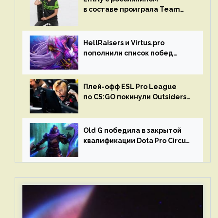
в составе проиграла Team
Liquid на Dota Pro Circuit 2023
HellRaisers и Virtus.pro
пополнили список побед
в матчах второго тура DPC
Плей-офф ESL Pro League
по CS:GO покинули Outsiders
и G2 Esports
Old G победила в закрытой
квалификации Dota Pro Circuit
2023 для Западной Европы