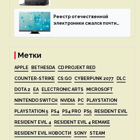
X2P — до 192 ядер AMD Zen 4,
до 3 Тбайт DDR5 и шесть
дисплеев
Реестр отечественной
электроники сжался почти
вдвое после 1 апреля
Метки
APPLE
BETHESDA
CD PROJEKT RED
COUNTER-STRIKE
CS:GO
CYBERPUNK 2077
DLC
DOTA 2
EA
ELECTRONIC ARTS
MICROSOFT
NINTENDO SWITCH
NVIDIA
PC
PLAYSTATION
PLAYSTATION 5
PS4
PS4 PRO
PS5
RESIDENT EVIL
RESIDENT EVIL 4
RESIDENT EVIL 4 REMAKE
RESIDENT EVIL НОВОСТИ
SONY
STEAM