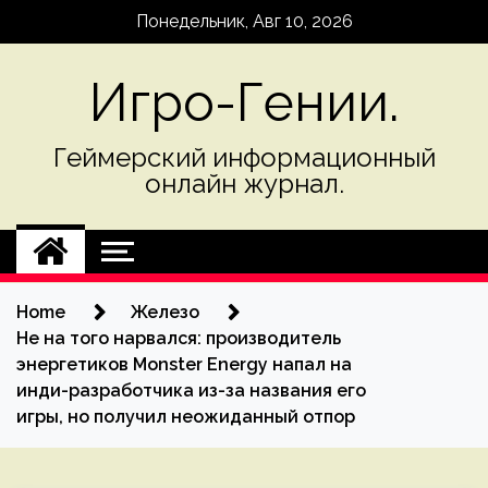
Skip
Понедельник, Авг 10, 2026
to
content
Игро-Гении.
Геймерский информационный
онлайн журнал.
Home
Железо
Не на того нарвался: производитель
энергетиков Monster Energy напал на
инди-разработчика из-за названия его
игры, но получил неожиданный отпор