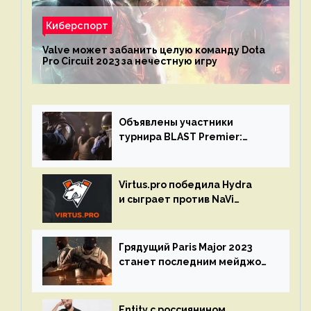
Киберспорт
Valve может забанить целую команду Dota
Pro Circuit 2023 за нечестную игру
Объявлены участники
турнира BLAST Premier:
Spring Final 2023 по CS:GO
Virtus.pro победила Hydra
и сыграет против NaVi
на турнире Dota Pro Circuit
Грядущий Paris Major 2023
станет последним мейджор-
турниром по CS GO
Entity с россиянином