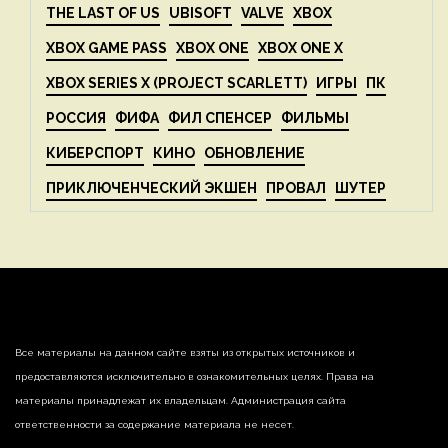
THE LAST OF US
UBISOFT
VALVE
XBOX
XBOX GAME PASS
XBOX ONE
XBOX ONE X
XBOX SERIES X (PROJECT SCARLETT)
ИГРЫ
ПК
РОССИЯ
ФИФА
ФИЛ СПЕНСЕР
ФИЛЬМЫ
КИБЕРСПОРТ
КИНО
ОБНОВЛЕНИЕ
ПРИКЛЮЧЕНЧЕСКИЙ ЭКШЕН
ПРОВАЛ
ШУТЕР
Все материалы на данном сайте взяты из открытых источников и
предоставляются исключительно в ознакомительных целях. Права на
материалы принадлежат их владельцам. Администрация сайта
ответственности за содержание материала не несет.