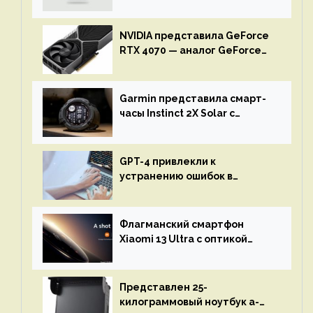
NVIDIA представила GeForce
RTX 4070 — аналог GeForce
RTX 3080 по цене $600
Garmin представила смарт-
часы Instinct 2X Solar с
бесконечной автономностью
GPT-4 привлекли к
устранению ошибок в
программах — ИИ не
остановится до полного
восстановления кода и
Флагманский смартфон
объяснит, что пошло не так
Xiaomi 13 Ultra с оптикой
Leica Vario-Summicron
представят 18 апреля
Представлен 25-
килограммовый ноутбук a-