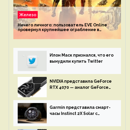
Железо
Ничего личного: пользователь EVE Online
провернул крупнейшее ограбление в
истории игры благодаря неочевидной
механике
Илон Маск признался, что его
вынудили купить Twitter
NVIDIA представила GeForce
RTX 4070 — аналог GeForce
RTX 3080 по цене $600
Garmin представила смарт-
часы Instinct 2X Solar с
бесконечной автономностью