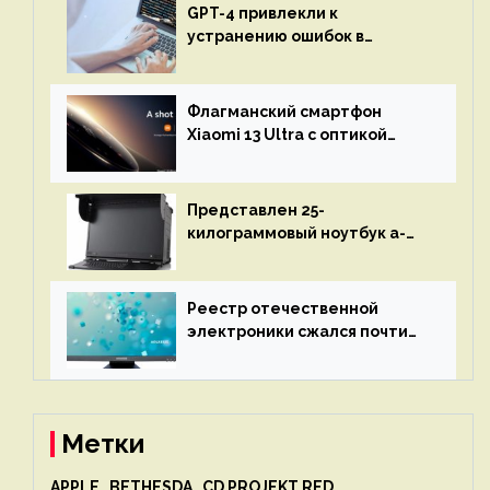
GPT-4 привлекли к
устранению ошибок в
программах — ИИ не
остановится до полного
восстановления кода и
Флагманский смартфон
объяснит, что пошло не так
Xiaomi 13 Ultra с оптикой
Leica Vario-Summicron
представят 18 апреля
Представлен 25-
килограммовый ноутбук a-
X2P — до 192 ядер AMD Zen 4,
до 3 Тбайт DDR5 и шесть
дисплеев
Реестр отечественной
электроники сжался почти
вдвое после 1 апреля
Метки
APPLE
BETHESDA
CD PROJEKT RED