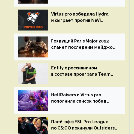
Virtus.pro победила Hydra
и сыграет против NaVi
на турнире Dota Pro Circuit
Грядущий Paris Major 2023
станет последним мейджор-
турниром по CS GO
Entity с россиянином
в составе проиграла Team
Liquid на Dota Pro Circuit 2023
HellRaisers и Virtus.pro
пополнили список побед
в матчах второго тура DPC
Плей-офф ESL Pro League
по CS:GO покинули Outsiders