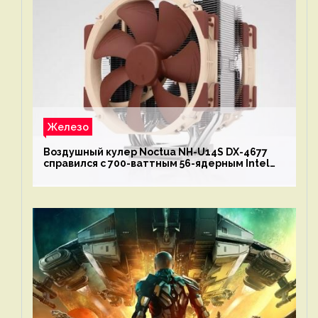
Железо
Воздушный кулер Noctua NH-U14S DX-4677
справился с 700-ваттным 56-ядерным Intel
Xeon W9-3495X