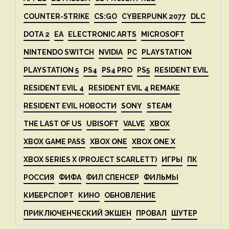
COUNTER-STRIKE
CS:GO
CYBERPUNK 2077
DLC
DOTA 2
EA
ELECTRONIC ARTS
MICROSOFT
NINTENDO SWITCH
NVIDIA
PC
PLAYSTATION
PLAYSTATION 5
PS4
PS4 PRO
PS5
RESIDENT EVIL
RESIDENT EVIL 4
RESIDENT EVIL 4 REMAKE
RESIDENT EVIL НОВОСТИ
SONY
STEAM
THE LAST OF US
UBISOFT
VALVE
XBOX
XBOX GAME PASS
XBOX ONE
XBOX ONE X
XBOX SERIES X (PROJECT SCARLETT)
ИГРЫ
ПК
РОССИЯ
ФИФА
ФИЛ СПЕНСЕР
ФИЛЬМЫ
КИБЕРСПОРТ
КИНО
ОБНОВЛЕНИЕ
ПРИКЛЮЧЕНЧЕСКИЙ ЭКШЕН
ПРОВАЛ
ШУТЕР