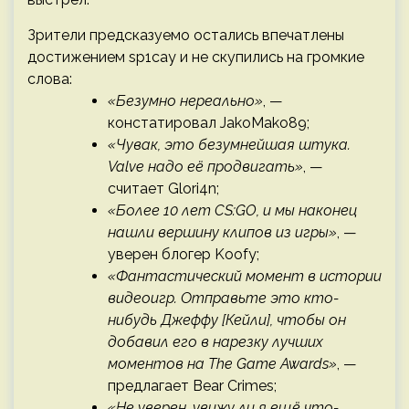
Зрители предсказуемо остались впечатлены
достижением sp1cay и не скупились на громкие
слова:
«Безумно нереально»
, —
констатировал JakoMako89;
«Чувак, это безумнейшая штука.
Valve надо её продвигать»
, —
считает Glori4n;
«Более 10 лет CS:GO, и мы наконец
нашли вершину клипов из игры»
, —
уверен блогер Koofy;
«Фантастический момент в истории
видеоигр. Отправьте это кто-
нибудь Джеффу [Кейли], чтобы он
добавил его в нарезку лучших
моментов на The Game Awards»
, —
предлагает Bear Crimes;
«Не уверен, увижу ли я ещё что-