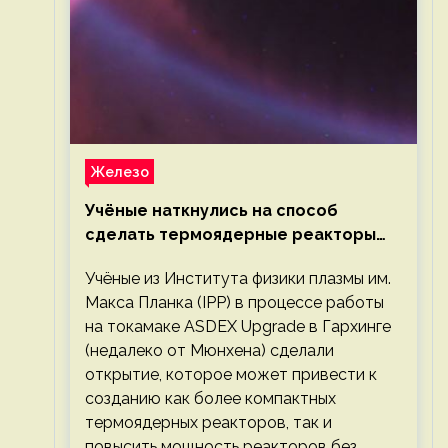
Железо
Учёные наткнулись на способ
сделать термоядерные реакторы
более компактными или мощными
Учёные из Института физики плазмы им.
Макса Планка (IPP) в процессе работы
на токамаке ASDEX Upgrade в Гархинге
(недалеко от Мюнхена) сделали
открытие, которое может привести к
созданию как более компактных
термоядерных реакторов, так и
повысить мощность реакторов без