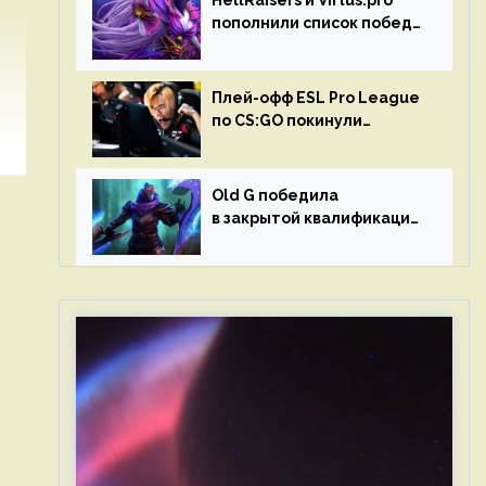
HellRaisers и Virtus.pro
пополнили список побед
в матчах второго тура DPC
Плей-офф ESL Pro League
по CS:GO покинули
Outsiders и G2 Esports
Old G победила
в закрытой квалификации
Dota Pro Circuit 2023 для
Западной Европы