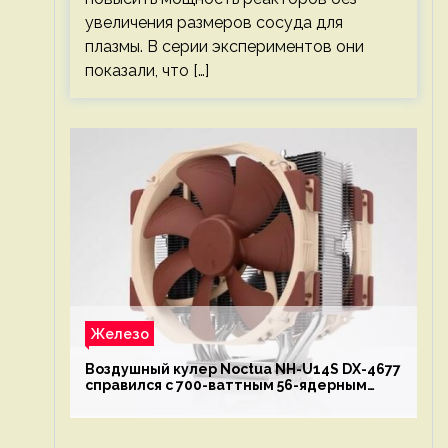
увеличения размеров сосуда для
плазмы. В серии экспериментов они
показали, что […]
Железо
Воздушный кулер Noctua NH-U14S DX-4677
справился с 700-ваттным 56-ядерным
Intel Xeon W9-3495X