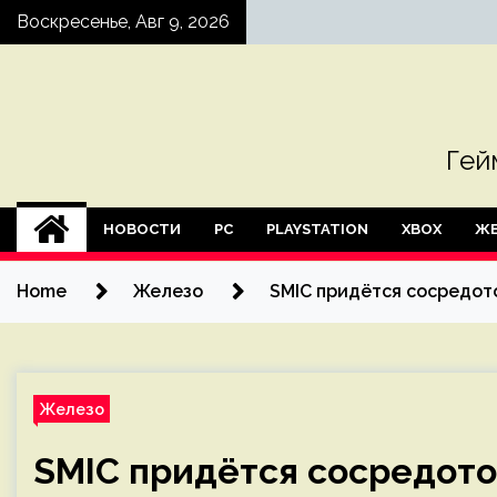
Skip
Воскресенье, Авг 9, 2026
to
content
Гей
НОВОСТИ
PC
PLAYSTATION
XBOX
ЖЕ
Home
Железо
SMIC придётся сосредото
Железо
SMIC придётся сосредото