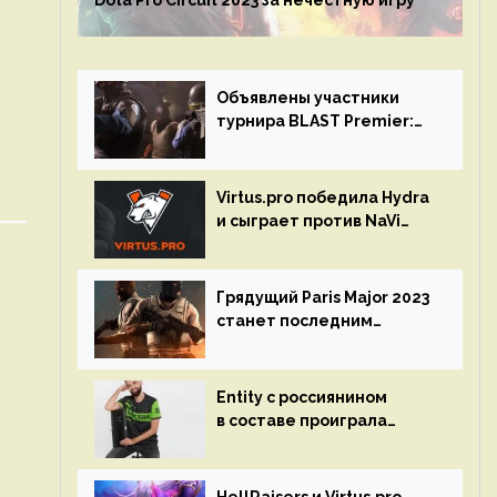
Dota Pro Circuit 2023 за нечестную игру
Объявлены участники
турнира BLAST Premier:
Spring Final 2023 по CS:GO
Virtus.pro победила Hydra
и сыграет против NaVi
на турнире Dota Pro
Circuit
Грядущий Paris Major 2023
станет последним
мейджор-турниром по CS
GO
Entity с россиянином
в составе проиграла
Team Liquid на Dota Pro
Circuit 2023