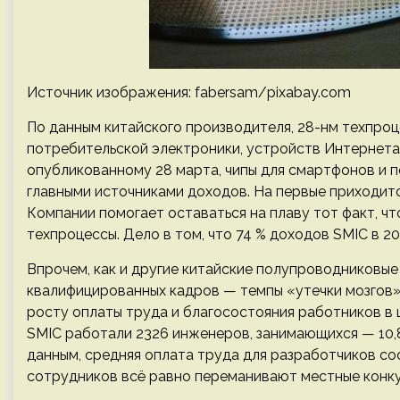
Источник изображения: fabersam/pixabay.com
По данным китайского производителя, 28-нм техпроц
потребительской электроники, устройств Интернета 
опубликованному 28 марта, чипы для смартфонов и 
главными источниками доходов. На первые приходится
Компании помогает оставаться на плаву тот факт, ч
техпроцессы. Дело в том, что 74 % доходов SMIC в 2
Впрочем, как и другие китайские полупроводниковые
квалифицированных кадров — темпы «утечки мозгов», 
росту оплаты труда и благосостояния работников в ц
SMIC работали 2326 инженеров, занимающихся — 10,8
данным, средняя оплата труда для разработчиков сос
сотрудников всё равно переманивают местные конк