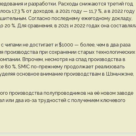
ледования и разработки. Расходы снижаются третий год
сь 17,3 % от доходов, а 2021 году — 11,7 %, а в 2022 году
утешительным. Согласно последнему ежегодному докладу,
 20 %. Для сравнения, в 2021 и 2022 годах она составлял
 чипами не достигает и $1000 — более, чем в два раза
я производства при сохранении старых технологических
омпании. Впрочем, несмотря на спад производства в
же 80 %, SMIC по-прежнему продолжает реализовать
уделяя основное внимание производствам в Шэньчжэне,
ового производства полупроводников на её новом заводе
л или два из-за трудностей с получением ключевого