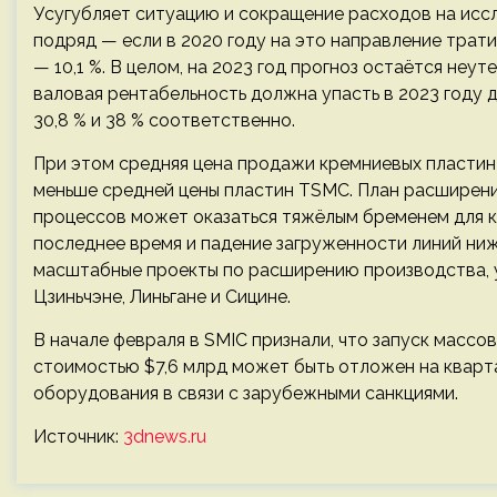
Усугубляет ситуацию и сокращение расходов на исс
подряд — если в 2020 году на это направление тратило
— 10,1 %. В целом, на 2023 год прогноз остаётся не
валовая рентабельность должна упасть в 2023 году до
30,8 % и 38 % соответственно.
При этом средняя цена продажи кремниевых пластин с
меньше средней цены пластин TSMC. План расширени
процессов может оказаться тяжёлым бременем для к
последнее время и падение загруженности линий ни
масштабные проекты по расширению производства, 
Цзиньчэне, Линьгане и Сицине.
В начале февраля в SMIC признали, что запуск масс
стоимостью $7,6 млрд может быть отложен на кварта
оборудования в связи с зарубежными санкциями.
Источник:
3dnews.ru