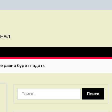
нал.
сё равно будет падать
Найти: