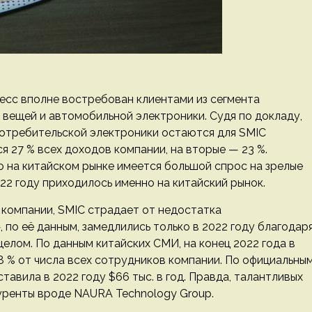
есс вполне востребован клиентами из сегмента
вещей и автомобильной электроники. Судя по докладу,
потребительской электроники остаются для SMIC
 27 % всех доходов компании, на вторые — 23 %.
то на китайском рынке имеется большой спрос на зрелые
022 году приходилось именно на китайский рынок.
 компании, SMIC страдает от недостатка
по её данным, замедлились только в 2022 году благодар
елом. По данным китайских СМИ, на конец 2022 года в
 % от числа всех сотрудников компании. По официальны
тавила в 2022 году $66 тыс. в год. Правда, талантливых
уренты вроде NAURA Technology Group.