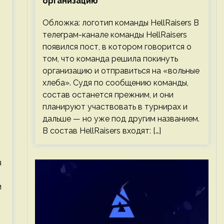
организацию
Обложка: логотип команды HellRaisers В
телеграм-канале команды HellRaisers
появился пост, в котором говорится о
том, что команда решила покинуть
организацию и отправиться на «вольные
хлеба». Судя по сообщению команды,
состав останется прежним, и они
планируют участвовать в турнирах и
дальше — но уже под другим названием.
В состав HellRaisers входят: […]
я
м